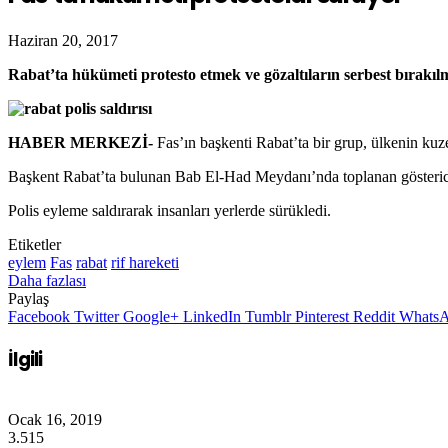
Haziran 20, 2017
Rabat’ta hükümeti protesto etmek ve gözaltıların serbest bırakılm
HABER MERKEZİ-
Fas’ın başkenti Rabat’ta bir grup, ülkenin kuz
Başkent Rabat’ta bulunan Bab El-Had Meydanı’nda toplanan göstericiler,
Polis eyleme saldırarak insanları yerlerde sürükledi.
Etiketler
eylem
Fas
rabat
rif hareketi
Daha fazlası
Paylaş
Facebook
Twitter
Google+
LinkedIn
Tumblr
Pinterest
Reddit
Whats
İlgili
Ocak 16, 2019
3.515