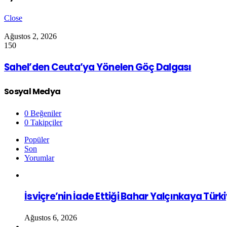
Close
Ağustos 2, 2026
150
Sahel’den Ceuta’ya Yönelen Göç Dalgası
Sosyal Medya
0
Beğeniler
0
Takipçiler
Popüler
Son
Yorumlar
İsviçre’nin İade Ettiği Bahar Yalçınkaya Türk
Ağustos 6, 2026