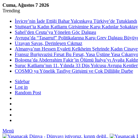
Cuma, Ağustos 7 2026
Trending
İsviçre’nin İade Ettiği Bahar Yalçınkaya Türkiye’de Tutuklandı
Stuttgart’ta Kadın Katliamı Girişimine Karşı Kadınlar Sokaktay
Sahel’den Ceuta’ya Yönelen Göç Dalgası
Avrupa’da “Tasarruf” Politikalarına Karşı Grev Dalgası Büyüy
Uzayan Savaş, Derinleşen Çıkmaz
Almanya’nın Hessen Eyaleti Kelkheim Şehrinde Kadın Cinaye
Fransız Burjuvazisi Fırsat Bu Fırsat, Yasa Üstüne Yasa Çıkarıyo
Bologna’da Abderrahim Fakir’in Ölümü İtalya’yı Ayağa Kaldır
Suruç Katliamı’nın 11. Yılında 33 Düş Yolcusu Avrupa Kentler
COSMO ya Yönelik Tasfiye Girişimi ve Çok Dilliliğe Darbe
Sidebar
Log in
Random Post
Menü