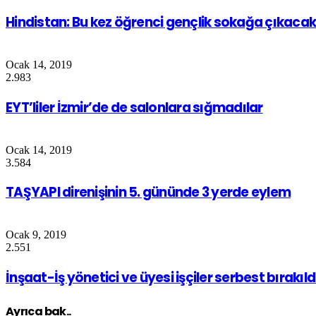
Hindistan: Bu kez öğrenci gençlik sokağa çıkaca
Ocak 14, 2019
2.983
EYT’liler İzmir’de de salonlara sığmadılar
Ocak 14, 2019
3.584
TAŞYAPI direnişinin 5. gününde 3 yerde eylem
Ocak 9, 2019
2.551
İnşaat-İş yönetici ve üyesi işçiler serbest bırakıld
Ayrıca bak..