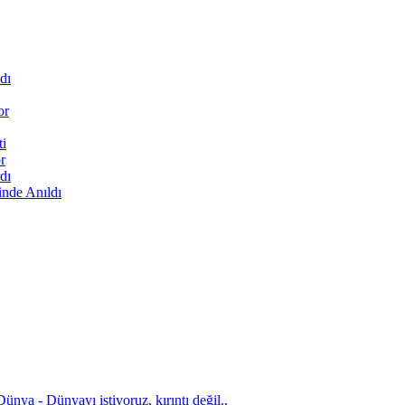
dı
or
ti
r
dı
inde Anıldı