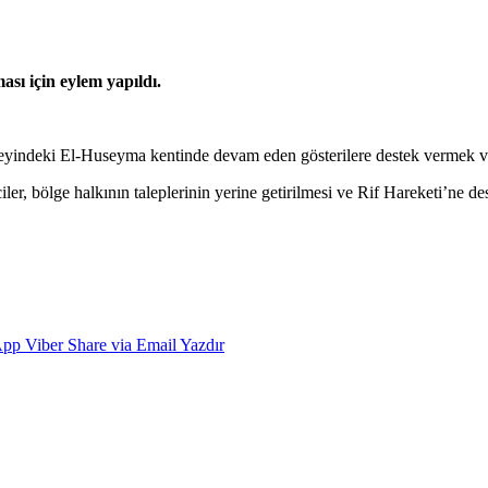
ası için eylem yapıldı.
eyindeki El-Huseyma kentinde devam eden gösterilere destek vermek ve gö
 bölge halkının taleplerinin yerine getirilmesi ve Rif Hareketi’ne dest
App
Viber
Share via Email
Yazdır