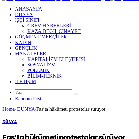
ANASAYFA
DÜNYA
İŞÇİ SINIFI
GREV HABERLERİ
KAZA DEĞİL CİNAYET
GÖÇMEN EMEKÇİLER
KADIN
GENÇLİK
MAKALELER
KAPİTALİZM ELEŞTİRİSİ
SOSYALİZM
POLEMİK
BİLİM-TEKNİK
ILETIŞIM
Random Post
Home
/
DÜNYA
/
Fas’ta hükümeti protestolar sürüyor
DÜNYA
Fas’ta hükümeti protestolar sürüyor