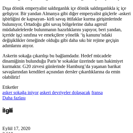
Dışa dönük emperyalist saldırganlık içe dönük saldırganlıkla iç içe
gelişiyor. Bir yandan Almanya gibi diğer emperyalist güçlerle -askeri
işbirliğini de kapsayan- kirli savaş ittifaklar kurma girişimlerinde
bulunuyor, Ortadoğu gibi savaş bölgelerine daha agresif
müdahalelelerde bulunmanın hazırlıklarını yapıyor, beri yandan,
içeride işçi sınıfına ve emekçilere yönelik ‘iş kanunu’ndaki
değişiklikler örneğinde olduğu gibi daha sıkı bir rejime geçişin
adımlarını atıyor.
Askerin sokağa çıkarılışı bu bağlamdadır. Hedef mücadele
dinamiğinin bulunduğu Paris’te sokaklar üzerinde tam hakimiyet
kurmaktır. G20 zirvesi günlerinde Hamburg’da yaşanan barikat
savaşlarından kendileri açısından dersler çıkardıklarına da emin
olabiliriz!
Etiketler
asker sokağa iniyor
askeri devriyeler dolaşacak
fransa
Daha fazlası
İlgili
Eylül 17, 2020