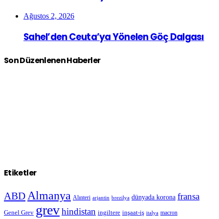
Ağustos 2, 2026
Sahel’den Ceuta’ya Yönelen Göç Dalgası
Son Düzenlenen Haberler
Etiketler
Almanya
ABD
fransa
dünyada korona
Alınteri
arjantin
brezilya
grev
hindistan
Genel Grev
inşaat-iş
ingiltere
macron
italya