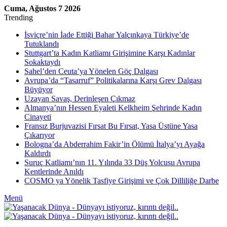
Cuma, Ağustos 7 2026
Trending
İsviçre’nin İade Ettiği Bahar Yalçınkaya Türkiye’de
Tutuklandı
Stuttgart’ta Kadın Katliamı Girişimine Karşı Kadınlar
Sokaktaydı
Sahel’den Ceuta’ya Yönelen Göç Dalgası
Avrupa’da “Tasarruf” Politikalarına Karşı Grev Dalgası
Büyüyor
Uzayan Savaş, Derinleşen Çıkmaz
Almanya’nın Hessen Eyaleti Kelkheim Şehrinde Kadın
Cinayeti
Fransız Burjuvazisi Fırsat Bu Fırsat, Yasa Üstüne Yasa
Çıkarıyor
Bologna’da Abderrahim Fakir’in Ölümü İtalya’yı Ayağa
Kaldırdı
Suruç Katliamı’nın 11. Yılında 33 Düş Yolcusu Avrupa
Kentlerinde Anıldı
COSMO ya Yönelik Tasfiye Girişimi ve Çok Dilliliğe Darbe
Menü