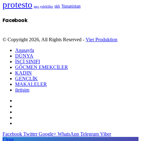
protesto
Yunanistan
sarı yelekliler
tikb
Facebook
© Copyright 2026, All Rights Reserved -
Vier Produktion
Anasayfa
DÜNYA
İŞÇİ SINIFI
GÖÇMEN EMEKÇİLER
KADIN
GENÇLİK
MAKALELER
iletişim
Facebook
Twitter
Google+
WhatsApp
Telegram
Viber
Close