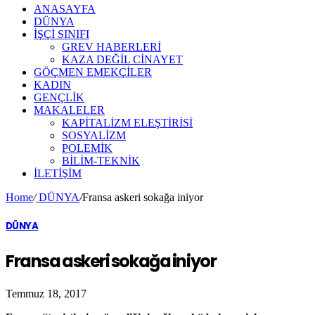
ANASAYFA
DÜNYA
İŞÇİ SINIFI
GREV HABERLERİ
KAZA DEĞİL CİNAYET
GÖÇMEN EMEKÇİLER
KADIN
GENÇLİK
MAKALELER
KAPİTALİZM ELEŞTİRİSİ
SOSYALİZM
POLEMİK
BİLİM-TEKNİK
ILETIŞIM
Home
/
DÜNYA
/
Fransa askeri sokağa iniyor
DÜNYA
Fransa askeri sokağa iniyor
Temmuz 18, 2017