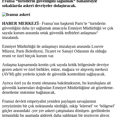
Fransa “turistlerin güvenliğini sağlamak“ bahanesiyle
sokaklarda askeri devriyeler dolaştıracak.
HABER MERKEZİ
– Fransa’nın başkenti Paris’te “turistlerin
güvenliğini daha iyi sağlamak amacıyla Emniyet Müdürlüğü ve çok
sayıda kurum arasında ortak güvenlik tedbirleri anlaşması“
imzalandı.
Emniyet Müdürlüğü ile anlaşmayı imzalayan arasında Louvre
Müzesi, Paris Belediyesi, Ticaret ve Sanayi Odasının da olduğu
resmi ve özel birçok kurum var.
Anlaşma kapsamında kentin çok sayıda kritik bölgesinde devriye
gezen askeri ve özel birlikler, müze, mağaza ve alışveriş merkezi
(AVM) gibi yerlerin içinde de güvenlik kontrolünü sağlayacak.
Ayrıca özel ya da resmi olmasına bakılmaksızın, bu kuruluşlara ait
güvenlik kameraları doğrudan Emniyet Müdürlüğüne ait gözetleme-
denetleme sistemine bağlanacak.
Fransız devleti emperyalist yeniden paylaşım savaşlarının
yeryüzünün bir çok noktasında sürdüğü, rakip ‘küresel’ ve ‘bölgesel’
güçler arasındaki -yer yer askeri çatışmalara dönüşen- gerilimlerin
tırmandığı bu aşamada giderek daha saldırgan bir pozisyon alıyor.