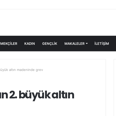
MEKÇİLER
KADIN
GENÇLİK
MAKALELER
ILETIŞIM
büyük altın madeninde grev
n 2. büyük altın