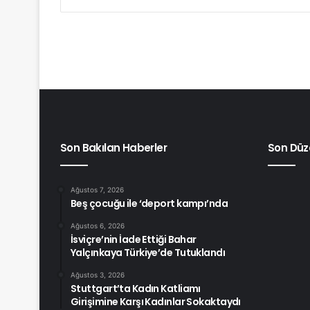
Son Bakılan Haberler
Son Düz
Ağustos 7, 2026
Beş çocuğu ile ‘deport kampı’nda
Ağustos 6, 2026
İsviçre’nin İade Ettiği Bahar
Yalçınkaya Türkiye’de Tutuklandı
Ağustos 3, 2026
Stuttgart’ta Kadın Katliamı
Girişimine Karşı Kadınlar Sokaktaydı