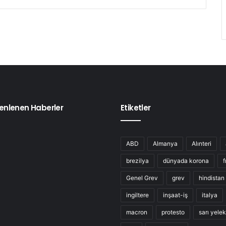
enlenen Haberler
Etiketler
ABD
Almanya
Alınteri
brezilya
dünyada korona
f
Genel Grev
grev
hindistan
ingiltere
inşaat-iş
italya
macron
protesto
sarı yelek