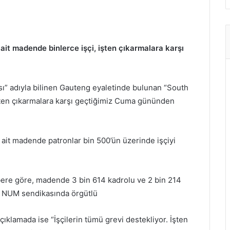
ait madende binlerce işçi, işten çıkarmalara karşı
ası” adıyla bilinen Gauteng eyaletinde bulunan “South
işten çıkarmalara karşı geçtiğimiz Cuma gününden
ait madende patronlar bin 500’ün üzerinde işçiyi
ere göre, madende 3 bin 614 kadrolu ve 2 bin 214
80’i NUM sendikasında örgütlü
ıklamada ise “İşçilerin tümü grevi destekliyor. İşten