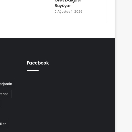
Büyüyor
Ağustos 1, 2026
Facebook
arjantin
ransa
liler