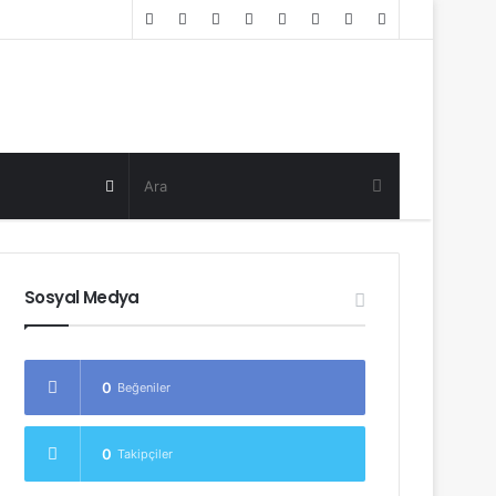
Random
Log
Sidebar
Post
in
Random
Post
Sosyal Medya
0
Beğeniler
0
Takipçiler