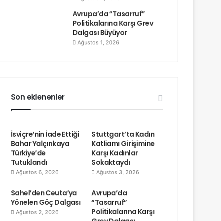
Avrupa’da “Tasarruf”
Politikalarına Karşı Grev
Dalgası Büyüyor
Ağustos 1, 2026
Son eklenenler
İsviçre’nin İade Ettiği
Stuttgart’ta Kadın
Bahar Yalçınkaya
Katliamı Girişimine
Türkiye’de
Karşı Kadınlar
Tutuklandı
Sokaktaydı
Ağustos 6, 2026
Ağustos 3, 2026
Sahel’den Ceuta’ya
Avrupa’da
Yönelen Göç Dalgası
“Tasarruf”
Politikalarına Karşı
Ağustos 2, 2026
Grev Dalgası