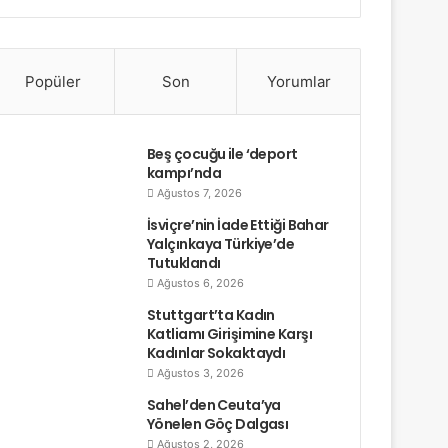
Popüler
Son
Yorumlar
Beş çocuğu ile ‘deport
kampı’nda
Ağustos 7, 2026
İsviçre’nin İade Ettiği Bahar
Yalçınkaya Türkiye’de
Tutuklandı
Ağustos 6, 2026
Stuttgart’ta Kadın
Katliamı Girişimine Karşı
Kadınlar Sokaktaydı
Ağustos 3, 2026
Sahel’den Ceuta’ya
Yönelen Göç Dalgası
Ağustos 2, 2026