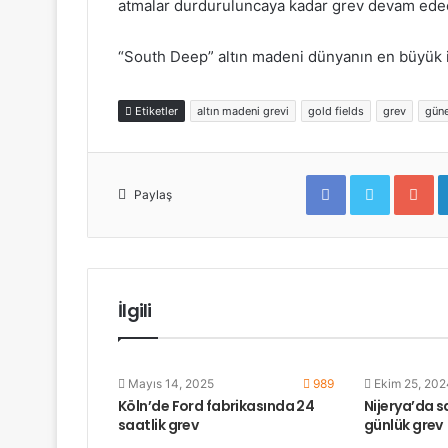
atmalar durduruluncaya kadar grev devam edec
“
South Deep” altın madeni dünyanın en büyük i
Etiketler
altın madeni grevi
gold fields
grev
güne
F
T
G
a
w
o
Paylaş
c
i
o
e
t
g
b
t
l
o
e
e
o
r
+
k
İlgili
Mayıs 14, 2025
989
Ekim 25, 202
Köln’de Ford fabrikasında 24
Nijerya’da s
saatlik grev
günlük grev