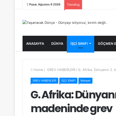
Pazar, Ağustos 9 2026
Trending
ANASAYFA
DÜNYA
İŞÇİ SINIFI
GÖÇMEN E
Home
/
GREV HABERLERİ
/
G. Afrika: Dünyanın 2. 
GREV HABERLERİ
İŞÇİ SINIFI
Manşet
G. Afrika: Dünyanı
madeninde grev