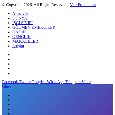
© Copyright 2026, All Rights Reserved -
Vier Produktion
Anasayfa
DÜNYA
İŞÇİ SINIFI
GÖÇMEN EMEKÇİLER
KADIN
GENÇLİK
MAKALELER
iletişim
Facebook
Twitter
Google+
WhatsApp
Telegram
Viber
Close