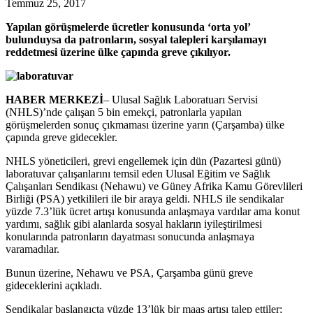
Temmuz 25, 2017
Yapılan görüşmelerde ücretler konusunda ‘orta yol’
bulunduysa da patronların, sosyal talepleri karşılamayı
reddetmesi üzerine ülke çapında greve çıkılıyor.
HABER MERKEZİ
– Ulusal Sağlık Laboratuarı Servisi
(NHLS)’nde çalışan 5 bin emekçi, patronlarla yapılan
görüşmelerden sonuç çıkmaması üzerine yarın (Çarşamba) ülke
çapında greve gidecekler.
NHLS yöneticileri, grevi engellemek için dün (Pazartesi günü)
laboratuvar çalışanlarını temsil eden Ulusal Eğitim ve Sağlık
Çalışanları Sendikası (Nehawu) ve Güney Afrika Kamu Görevlileri
Birliği (PSA) yetkilileri ile bir araya geldi. NHLS ile sendikalar
yüzde 7.3’lük ücret artışı konusunda anlaşmaya vardılar ama konut
yardımı, sağlık gibi alanlarda sosyal hakların iyileştirilmesi
konularında patronların dayatması sonucunda anlaşmaya
varamadılar.
Bunun üzerine, Nehawu ve PSA, Çarşamba günü greve
gideceklerini açıkladı.
Sendikalar başlangıçta yüzde 13’lük bir maaş artışı talep ettiler;