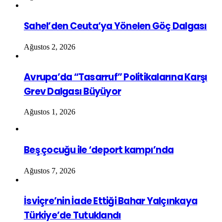
Sahel’den Ceuta’ya Yönelen Göç Dalgası
Ağustos 2, 2026
Avrupa’da “Tasarruf” Politikalarına Karşı
Grev Dalgası Büyüyor
Ağustos 1, 2026
Beş çocuğu ile ‘deport kampı’nda
Ağustos 7, 2026
İsviçre’nin İade Ettiği Bahar Yalçınkaya
Türkiye’de Tutuklandı