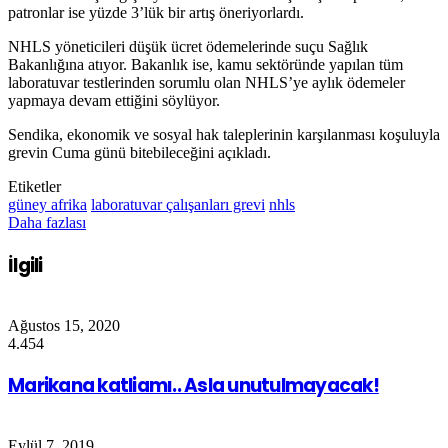
patronlar ise yüzde 3’lük bir artış öneriyorlardı.
NHLS yöneticileri düşük ücret ödemelerinde suçu Sağlık
Bakanlığına atıyor. Bakanlık ise, kamu sektöründe yapılan tüm
laboratuvar testlerinden sorumlu olan NHLS’ye aylık ödemeler
yapmaya devam ettiğini söylüyor.
Sendika, ekonomik ve sosyal hak taleplerinin karşılanması koşuluyla
grevin Cuma günü bitebileceğini açıkladı.
Etiketler
güney afrika
laboratuvar çalışanları grevi
nhls
Daha fazlası
İlgili
Ağustos 15, 2020
4.454
Marikana katliamı.. Asla unutulmayacak!
Eylül 7, 2019