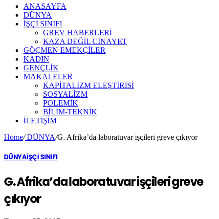
ANASAYFA
DÜNYA
İŞÇİ SINIFI
GREV HABERLERİ
KAZA DEĞİL CİNAYET
GÖÇMEN EMEKÇİLER
KADIN
GENÇLİK
MAKALELER
KAPİTALİZM ELEŞTİRİSİ
SOSYALİZM
POLEMİK
BİLİM-TEKNİK
ILETIŞIM
Home
/
DÜNYA
/
G. Afrika’da laboratuvar işçileri greve çıkıyor
DÜNYA
İŞÇİ SINIFI
G. Afrika’da laboratuvar işçileri greve
çıkıyor