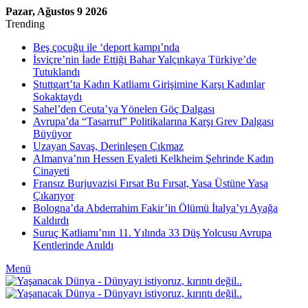
Pazar, Ağustos 9 2026
Trending
Beş çocuğu ile ‘deport kampı’nda
İsviçre’nin İade Ettiği Bahar Yalçınkaya Türkiye’de
Tutuklandı
Stuttgart’ta Kadın Katliamı Girişimine Karşı Kadınlar
Sokaktaydı
Sahel’den Ceuta’ya Yönelen Göç Dalgası
Avrupa’da “Tasarruf” Politikalarına Karşı Grev Dalgası
Büyüyor
Uzayan Savaş, Derinleşen Çıkmaz
Almanya’nın Hessen Eyaleti Kelkheim Şehrinde Kadın
Cinayeti
Fransız Burjuvazisi Fırsat Bu Fırsat, Yasa Üstüne Yasa
Çıkarıyor
Bologna’da Abderrahim Fakir’in Ölümü İtalya’yı Ayağa
Kaldırdı
Suruç Katliamı’nın 11. Yılında 33 Düş Yolcusu Avrupa
Kentlerinde Anıldı
Menü