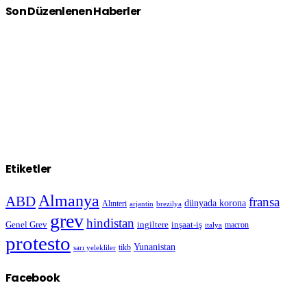
Son Düzenlenen Haberler
Etiketler
Almanya
ABD
fransa
dünyada korona
Alınteri
arjantin
brezilya
grev
hindistan
Genel Grev
inşaat-iş
ingiltere
macron
italya
protesto
Yunanistan
sarı yelekliler
tikb
Facebook