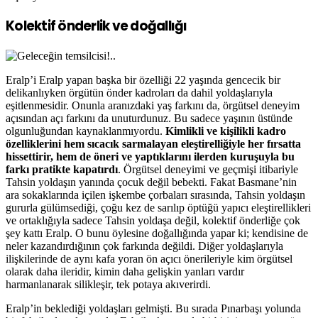
Kolektif önderlik ve doğallığı
Eralp’i Eralp yapan başka bir özelliği 22 yaşında gencecik bir
delikanlıyken örgütün önder kadroları da dahil yoldaşlarıyla
eşitlenmesidir. Onunla aranızdaki yaş farkını da, örgütsel deneyim
açısından açı farkını da unuturdunuz. Bu sadece yaşının üstünde
olgunluğundan kaynaklanmıyordu.
Kimlikli ve kişilikli kadro
özelliklerini hem sıcacık sarmalayan eleştirelliğiyle her fırsatta
hissettirir, hem de öneri ve yaptıklarını ilerden kuruşuyla bu
farkı pratikte kapatırdı
. Örgütsel deneyimi ve geçmişi itibariyle
Tahsin yoldaşın yanında çocuk değil bebekti. Fakat Basmane’nin
ara sokaklarında içilen işkembe çorbaları sırasında, Tahsin yoldaşın
gururla gülümsediği, çoğu kez de sarılıp öptüğü yapıcı eleştirellikleri
ve ortaklığıyla sadece Tahsin yoldaşa değil, kolektif önderliğe çok
şey kattı Eralp. O bunu öylesine doğallığında yapar ki; kendisine de
neler kazandırdığının çok farkında değildi. Diğer yoldaşlarıyla
ilişkilerinde de aynı kafa yoran ön açıcı önerileriyle kim örgütsel
olarak daha ileridir, kimin daha gelişkin yanları vardır
harmanlanarak silikleşir, tek potaya akıverirdi.
Eralp’in beklediği yoldaşları gelmişti. Bu sırada Pınarbaşı yolunda