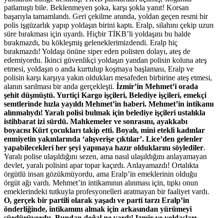
patlamıştı bile. Beklenmeyen şoka, karşı şokla yanıt! Korsan
başarıyla tamamlandı. Geri çekilme anında, yoldan geçen resmi bir
polis işgüzarlık yapıp yoldaşın birini kaptı. Eralp, silahını çekip uzun
süre bırakması için uyardı. Hiçbir TİKB’li yoldaşını bu halde
bırakmazdı, bu kökleşmiş geleneklerimizdendi. Eralp hiç
bırakmazdı! Yoldaşı önüne siper eden polisten dolayı, ateş de
edemiyordu. İkinci güvenlikçi yoldaşın yandan polisin koluna ateş
etmesi, yoldaşın o anda kurtulup koşmaya başlaması, Eralp ve
polisin karşı karşıya yakın oldukları mesafeden birbirine ateş etmesi,
alanın sarılması bir anda gerçekleşti.
İzmir’in Mehmet’i orada
şehit düşmüştü. Yurtiçi Kargo işçileri, Belediye işçileri, emekçi
semtlerinde hızla yayıldı Mehmet’in haberi. Mehmet’in intikamı
alınmalıydı! Yaralı polisi bulmak için belediye işçileri ustalıkla
istihbarat izi sürdü. Mahkemeler ve sonrasını, ayakkabı
boyacısı Kürt çocukları takip etti. Boyalı, mini etekli kadınlar
emniyetin yakınlarında ‘alışverişe çıktılar’. Lice’den gelenler
yapabilecekleri her şeyi yapmaya hazır olduklarını söylediler
.
Yaralı polise ulaşıldığını sezen, ama nasıl ulaşıldığını anlayamayan
devlet, yaralı polisini apar topar kaçırdı. Anlayamazdı! Ortalıkta
örgütlü insan gözükmüyordu, ama Eralp’in emeklerinin olduğu
örgüt ağı vardı. Mehmet’in intikamının alınması için, tıpkı onun
emeklerindeki tutkuyla profesyonelleri aratmayan bir faaliyet vardı.
O, gerçek bir partili olarak yaşadı ve parti tarzı Eralp’in
önderliğinde, intikamını almak için arkasından yürümeyi
sürdürüyordu. Bundan doğal ne vardı! Izmir ve yoldaşları