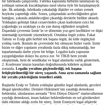
bir fabrikada çalışıyordu. Fabrika kapısında birbirini tanımayan üç
yoldaşın sımsıcak kucaklaşması nasıl olursa öyle bir karşılaşmaydı
işte. İlk anlattığı, fabrikada yakaladığı ilişkiler ve onları yemek
boykotu yaptırdığı oldu. Sonra, çalışmadaki aceleciliğinden göze
battığını, yakında atılabileceğini çıkardığı derslerle birlikte aktardı.
Yoldaşları gelmişti fakat cezaevinden çıkan kadroların ezici bir
çoğunluğu ya uzaklaştı ya da yan duruş eğilimleri sergiledi.
Dışardaki çevremiz İzmir’in ve dönemin yoz-geri özellikleri ve ilişki
sistematiği içerisinde yüzmekteydi. Ortalıkta örgüt yoktu. Fakat
Tahsin ve Eralp gibi herbiri tek başına örgüt, iki kitle örgütçüsü
yoldaş vardı. İkisinin de çevresinde biz olmayan bizler vardı. İzmir
bizim ve diğer yapıların yeraltında fazla dikiş tutturamadığı, her
toparlanmada darbe yiyen bir bölge. Legalist kafa yapısının
yaygınlığından dolayı bu ayrıca zor. Ve TİKB hem yeraltı
oluşturmak, hem de sendikalar ve legal alanlarda varlık göstermek,
2. Konferans’ımızın kararları doğrultusunda kitlelere açılmak
zorunda.
Legalin yeraltını güçlendirdiği, tek başına
fetişleştirilmediği bir süreç yaşandı. Ama aynı zamanda sağlam
bir yeraltı çekirdeğinin temelleri atıldı
.
Başlarda Eralp ve Tahsin yoldaşlar gündüz legal alanlarda, geceleri
illegal işlerdeydiler. Demirel Hükümeti’nin yarattığı demokrasi
beklentisi, uluslararası arenada “
Yeni Dünya Düzeni
” martavallarının
yaydığı demokrasi, insan hakları beklentilerinin en sol gözükenleri
dahi etkisine aldığı zorlu bir süreç. İzmir Emniyeti legal afişlerde