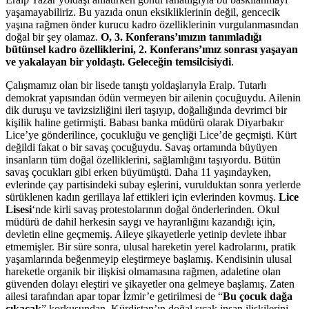
yaşamayabiliriz. Bu yazıda onun eksikliklerinin değil, gencecik
yaşına rağmen önder kurucu kadro özelliklerinin vurgulanmasından
doğal bir şey olamaz.
O, 3. Konferans’ımızın tanımladığı
bütünsel kadro özelliklerini, 2. Konferans’ımız sonrası yaşayan
ve yakalayan bir yoldaştı. Geleceğin temsilcisiydi
.
Çalışmamız olan bir lisede tanıştı yoldaşlarıyla Eralp. Tutarlı
demokrat yapısından ödün vermeyen bir ailenin çocuğuydu. Ailenin
dik duruşu ve tavizsizliğini ileri taşıyıp, doğallığında devrimci bir
kişilik haline getirmişti. Babası banka müdürü olarak Diyarbakır
Lice’ye gönderilince, çocukluğu ve gençliği Lice’de geçmişti. Kürt
değildi fakat o bir savaş çocuğuydu. Savaş ortamında büyüyen
insanların tüm doğal özelliklerini, sağlamlığını taşıyordu. Bütün
savaş çocukları gibi erken büyümüştü. Daha 11 yaşındayken,
evlerinde çay partisindeki subay eşlerini, vurulduktan sonra yerlerde
sürüklenen kadın gerillaya laf ettikleri için evlerinden kovmuş.
Lice
Lisesi
‘nde kirli savaş protestolarının doğal önderlerinden. Okul
müdürü de dahil herkesin saygı ve hayranlığını kazandığı için,
devletin eline geçmemiş. Aileye şikayetlerle yetinip devlete ihbar
etmemişler. Bir süre sonra, ulusal hareketin yerel kadrolarını, pratik
yaşamlarında beğenmeyip eleştirmeye başlamış. Kendisinin ulusal
hareketle organik bir ilişkisi olmamasına rağmen, adaletine olan
güvenden dolayı eleştiri ve şikayetler ona gelmeye başlamış. Zaten
ailesi tarafından apar topar İzmir’e getirilmesi de “
Bu çocuk dağa
çıkacak
” korkusundan. Kürdistan’ın doğal sıcak insan ilişkilerini