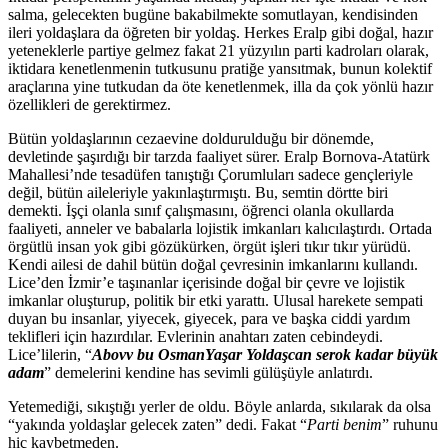
salma, gelecekten bugüne bakabilmekte somutlayan, kendisinden
ileri yoldaşlara da öğreten bir yoldaş. Herkes Eralp gibi doğal, hazır
yeteneklerle partiye gelmez fakat 21 yüzyılın parti kadroları olarak,
iktidara kenetlenmenin tutkusunu pratiğe yansıtmak, bunun kolektif
araçlarına yine tutkudan da öte kenetlenmek, illa da çok yönlü hazır
özellikleri de gerektirmez.
Bütün yoldaşlarının cezaevine doldurulduğu bir dönemde,
devletinde şaşırdığı bir tarzda faaliyet sürer. Eralp Bornova-Atatürk
Mahallesi’nde tesadüfen tanıştığı Çorumluları sadece gençleriyle
değil, bütün aileleriyle yakınlaştırmıştı. Bu, semtin dörtte biri
demekti. İşçi olanla sınıf çalışmasını, öğrenci olanla okullarda
faaliyeti, anneler ve babalarla lojistik imkanları kalıcılaştırdı. Ortada
örgütlü insan yok gibi gözükürken, örgüt işleri tıkır tıkır yürüdü.
Kendi ailesi de dahil bütün doğal çevresinin imkanlarını kullandı.
Lice’den İzmir’e taşınanlar içerisinde doğal bir çevre ve lojistik
imkanlar oluşturup, politik bir etki yarattı. Ulusal harekete sempati
duyan bu insanlar, yiyecek, giyecek, para ve başka ciddi yardım
teklifleri için hazırdılar. Evlerinin anahtarı zaten cebindeydi.
Lice’lilerin, “
Abovv bu OsmanYaşar Yoldaşcan serok kadar büyük
adam
” demelerini kendine has sevimli gülüşüyle anlatırdı.
Yetemediği, sıkıştığı yerler de oldu. Böyle anlarda, sıkılarak da olsa
“yakında yoldaşlar gelecek zaten” dedi. Fakat “
Parti benim
” ruhunu
hiç kaybetmeden.