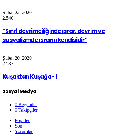
Şubat 22, 2020
2.540
“Sınıf devrimciliğinde ısrar, devrim ve
sosyalizmde ısrarın kendisidir”
Şubat 20, 2020
2.533
Kuşaktan Kuşağa- 1
Sosyal Medya
0
Beğeniler
0
Takipçiler
Popüler
Son
Yorumlar