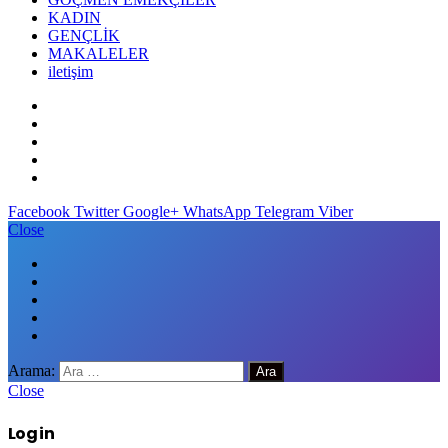
KADIN
GENÇLİK
MAKALELER
iletişim
Facebook
Twitter
Google+
WhatsApp
Telegram
Viber
Close
Arama:
Close
Log in