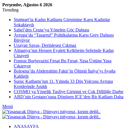
Perşembe, Ağustos 6 2026
Trending
Stuttgart’ta Kadın Katliamı Girişimine Karşı Kadınlar
Sokaktaydı
Sahel’den Ceuta’ya Yönelen Göç Dalgası
Avrupa’da “Tasarruf” Politikalarına Karşı Grev Dalgası
Büyüyor
Uzayan Savaş, Derinleşen Çıkmaz
Almanya’nın Hessen Eyaleti Kelkheim Şehrinde Kadın
Cinayeti
Fransız Burjuvazisi Fırsat Bu Fırsat, Yasa Üstüne Yasa
Çıkarıyor
Bologna’da Abderrahim Fakir’in Ölümü İtalya’yı Ayağa
Kaldırdı
Suruç Katliamı’nın 11. Yılında 33 Düş Yolcusu Avrupa
Kentlerinde Anıldı
COSMO ya Yönelik Tasfiye Girişimi ve Çok Dilliliğe Darbe
ABD’nin Gestapo’suna Dönüşen ICE’den Bir Katliam Daha
Menü
ANASAYFA