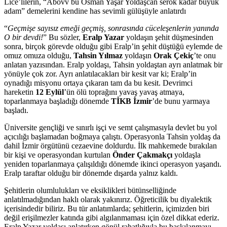
Lice’lilerin, “Abovv bu Osman Yaşar Yoldaşcan serok kadar büyük
adam” demelerini kendine has sevimli gülüşüyle anlatırdı
“
Geçmişe sayısız emeği geçmiş, sonrasında cüceleşenlerin yanında
O bir devdi!
” Bu sözler,
Eralp Yazar
yoldaşın şehit düşmesinden
sonra, birçok görevde olduğu gibi Eralp’in şehit düştüğü eylemde de
omuz omuza olduğu,
Tahsin Yılmaz
yoldaşın
Orak Çekiç
’te onu
anlatan yazısından. Eralp yoldaşı, Tahsin yoldaştan ayrı anlatmak bir
yönüyle çok zor. Ayrı anlatılacakları bir kesit var ki; Eralp’in
oynadığı misyonu ortaya çıkaran tam da bu kesit. Devrimci
hareketin
12 Eylül
’ün ölü toprağını yavaş yavaş atmaya,
toparlanmaya başladığı dönemde
TİKB İzmir
’de bunu yarmaya
başladı.
Üniversite gençliği ve sınırlı işçi ve semt çalışmasıyla devlet bu yol
açıcılığı başlamadan boğmaya çalıştı. Operasyonla Tahsin yoldaş da
dahil İzmir örgütünü cezaevine doldurdu. İlk mahkemede bırakılan
bir kişi ve operasyondan kurtulan
Önder Çakmakçı
yoldaşla
yeniden toparlanmaya çalışıldığı dönemde ikinci operasyon yaşandı.
Eralp taraftar olduğu bir dönemde dışarda yalnız kaldı.
Şehitlerin olumlulukları ve eksiklikleri bütünselliğinde
anlatılmadığından haklı olarak yakınırız. Öğreticilik bu diyalektik
içerisindedir biliriz. Bu tür anlatımlarda; şehitlerin, içimizden biri
değil erişilmezler katında gibi algılanmaması için özel dikkat ederiz.
Eralp Yazar yoldaşı anlatırken gönül rahatlığıyla bu baskılanmayı