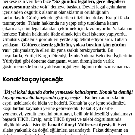
herkese izin verirken bize “
Siz gündüz legalleri, gece illegalleri
yapıyorsunuz size yok
” demeye başladı. Devlet legal açılımların
içerisinden özgürlük alanının olanaklarının örüldüğünün
farkındaydı. Görüşmelerde gösterilen titizlikten dolayı Eralp’i fazla
tanımıyordu. Tahsin hakkında ne yapıp edip tutuklama kararı
çıkarmak, elini legal alandan çektirmek için kıvranıyordu. Yakalanan
herkese Tahsin hakkında ifade almak için özel işkence yapıyordu.
Umutsuz çabalarla gördükleri yerde alıp tehdit ediyorlardı. Tahsin
yoldaşın “
Götürecekseniz götürün, yoksa bırakın işim gücüm
var
” çıkışmalarıyla elleri iki yana sarkık bırakıyorlardı. Bu
koşullarda, Yurtiçi Kargo Direnişi, İzmir-Ankara Belediye İşçilerinin
Yürüyüşü gibi döneme damgasını vuran direnişlerde varlık
göstermemizde bu iki yoldaşın örgütleyiciliğinin rolü azımsanamaz.
Konak’ta çay içeceğiz
“
İki yıl lokal dışında darbe yemezsek kalıcılaşırız. Konak’ta demliği
koyup emniyetin karşısında çay içeceğiz
”. Bu hem aramızda bir
espri, aslolarak da iddia ve hedefti. Konak’ta çay içme sözümüzü
koşullardan kaynaklı yerine getiremedik. Fakat 3 yıl darbe
yememeyi, yeraltı temelini oturtmayı, belli bir kitleselliği yakalamayı
başardı TİKB. Eralp, artık TİKB üyesi ve talebi doğrultusunda
büyük bir aşkla istediği
İsmail Cüneyt Müfrezesi üyesi
ydi. Evet
silaha yatkınlık da doğal eğilimleri arasındaydı. Fakat dünyanın en