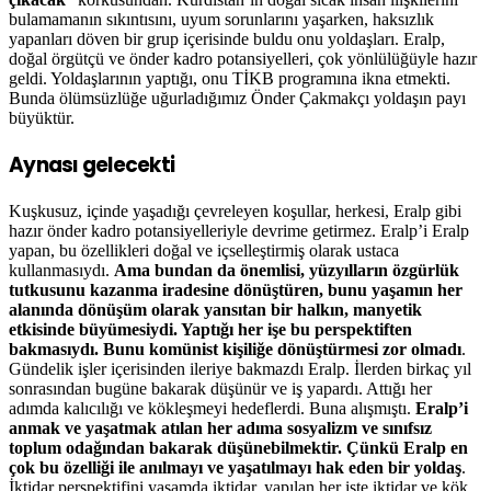
bulamamanın sıkıntısını, uyum sorunlarını yaşarken, haksızlık
yapanları döven bir grup içerisinde buldu onu yoldaşları. Eralp,
doğal örgütçü ve önder kadro potansiyelleri, çok yönlülüğüyle hazır
geldi. Yoldaşlarının yaptığı, onu TİKB programına ikna etmekti.
Bunda ölümsüzlüğe uğurladığımız Önder Çakmakçı yoldaşın payı
büyüktür.
Aynası gelecekti
Kuşkusuz, içinde yaşadığı çevreleyen koşullar, herkesi, Eralp gibi
hazır önder kadro potansiyelleriyle devrime getirmez. Eralp’i Eralp
yapan, bu özellikleri doğal ve içselleştirmiş olarak ustaca
kullanmasıydı.
Ama bundan da önemlisi, yüzyılların özgürlük
tutkusunu kazanma iradesine dönüştüren, bunu yaşamın her
alanında dönüşüm olarak yansıtan bir halkın, manyetik
etkisinde büyümesiydi. Yaptığı her işe bu perspektiften
bakmasıydı. Bunu komünist kişiliğe dönüştürmesi zor olmadı
.
Gündelik işler içerisinden ileriye bakmazdı Eralp. İlerden birkaç yıl
sonrasından bugüne bakarak düşünür ve iş yapardı. Attığı her
adımda kalıcılığı ve kökleşmeyi hedeflerdi. Buna alışmıştı.
Eralp’i
anmak ve yaşatmak atılan her adıma sosyalizm ve sınıfsız
toplum odağından bakarak düşünebilmektir. Çünkü Eralp en
çok bu özelliği ile anılmayı ve yaşatılmayı hak eden bir yoldaş
.
İktidar perspektifini yaşamda iktidar, yapılan her işte iktidar ve kök