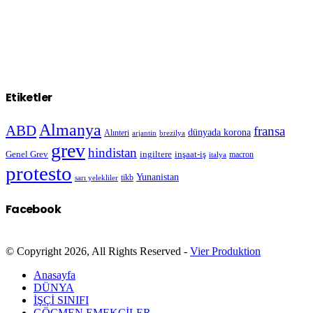
Etiketler
Almanya
ABD
fransa
dünyada korona
Alınteri
arjantin
brezilya
grev
hindistan
Genel Grev
inşaat-iş
ingiltere
macron
italya
protesto
Yunanistan
sarı yelekliler
tikb
Facebook
© Copyright 2026, All Rights Reserved -
Vier Produktion
Anasayfa
DÜNYA
İŞÇİ SINIFI
GÖÇMEN EMEKÇİLER