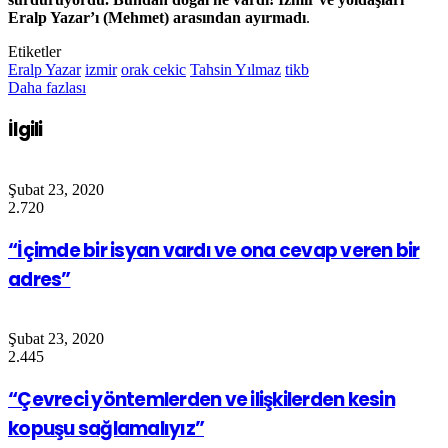
Eralp Yazar’ı (Mehmet) arasından ayırmadı
.
Etiketler
Eralp Yazar
izmir
orak cekic
Tahsin Yılmaz
tikb
Daha fazlası
İlgili
Şubat 23, 2020
2.720
“İçimde bir isyan vardı ve ona cevap veren bir
adres”
Şubat 23, 2020
2.445
“Çevreci yöntemlerden ve ilişkilerden kesin
kopuşu sağlamalıyız”