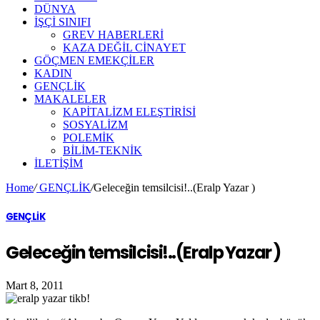
DÜNYA
İŞÇİ SINIFI
GREV HABERLERİ
KAZA DEĞİL CİNAYET
GÖÇMEN EMEKÇİLER
KADIN
GENÇLİK
MAKALELER
KAPİTALİZM ELEŞTİRİSİ
SOSYALİZM
POLEMİK
BİLİM-TEKNİK
ILETIŞIM
Home
/
GENÇLİK
/
Geleceğin temsilcisi!..(Eralp Yazar )
GENÇLİK
Geleceğin temsilcisi!..(Eralp Yazar )
Mart 8, 2011