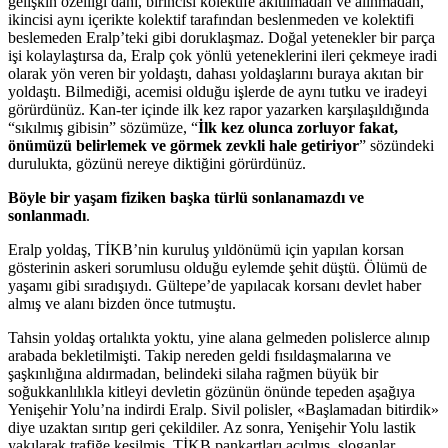
gelişkin özelliği dahi, birincisi kolektife akıtılmadan ve alınmadan,
ikincisi aynı içerikte kolektif tarafından beslenmeden ve kolektifi
beslemeden Eralp’teki gibi doruklaşmaz. Doğal yetenekler bir parça
işi kolaylaştırsa da, Eralp çok yönlü yeteneklerini ileri çekmeye iradi
olarak yön veren bir yoldaştı, dahası yoldaşlarını buraya akıtan bir
yoldaştı. Bilmediği, acemisi olduğu işlerde de aynı tutku ve iradeyi
görürdünüz. Kan-ter içinde ilk kez rapor yazarken karşılaşıldığında
“sıkılmış gibisin” sözümüze, “
İlk kez olunca zorluyor fakat,
önümüzü belirlemek ve görmek zevkli hale getiriyor
” sözündeki
durulukta, gözünü nereye diktiğini görürdünüz.
Böyle bir yaşam fiziken başka türlü sonlanamazdı ve
sonlanmadı
.
Eralp yoldaş, TİKB’nin kuruluş yıldönümü için yapılan korsan
gösterinin askeri sorumlusu olduğu eylemde şehit düştü. Ölümü de
yaşamı gibi sıradışıydı. Gültepe’de yapılacak korsanı devlet haber
almış ve alanı bizden önce tutmuştu.
Tahsin yoldaş ortalıkta yoktu, yine alana gelmeden polislerce alınıp
arabada bekletilmişti. Takip nereden geldi fısıldaşmalarına ve
şaşkınlığına aldırmadan, belindeki silaha rağmen büyük bir
soğukkanlılıkla kitleyi devletin gözünün önünde tepeden aşağıya
Yenişehir Yolu’na indirdi Eralp. Sivil polisler, «Başlamadan bitirdik»
diye uzaktan sırıtıp geri çekildiler. Az sonra, Yenişehir Yolu lastik
yakılarak trafiğe kesilmiş, TİKB pankartları açılmış, sloganlar