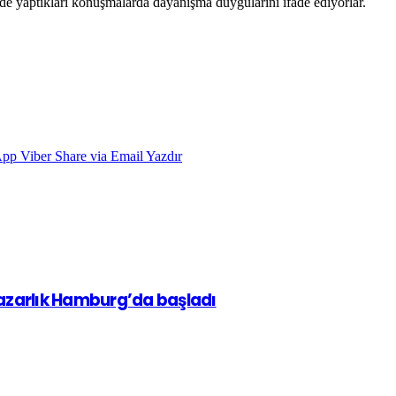
r de yaptıkları konuşmalarda dayanışma duygularını ifade ediyorlar.
App
Viber
Share via Email
Yazdır
pazarlık Hamburg’da başladı