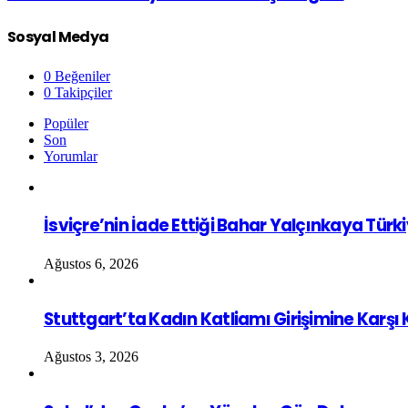
Sosyal Medya
0
Beğeniler
0
Takipçiler
Popüler
Son
Yorumlar
İsviçre’nin İade Ettiği Bahar Yalçınkaya Türk
Ağustos 6, 2026
Stuttgart’ta Kadın Katliamı Girişimine Karşı
Ağustos 3, 2026