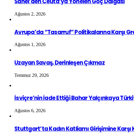
Sahel’den Ceuta’ya Yönelen Göç Dalgası
Ağustos 2, 2026
Avrupa’da “Tasarruf” Politikalarına Karşı G
Ağustos 1, 2026
Uzayan Savaş, Derinleşen Çıkmaz
Temmuz 29, 2026
İsviçre’nin İade Ettiği Bahar Yalçınkaya Türk
Ağustos 6, 2026
Stuttgart’ta Kadın Katliamı Girişimine Karşı