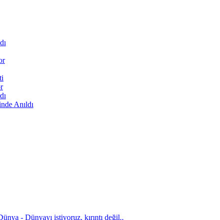
dı
or
ti
r
dı
inde Anıldı