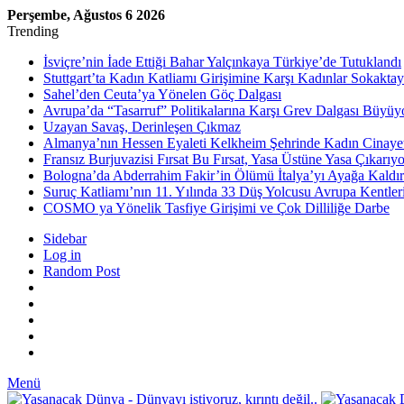
Perşembe, Ağustos 6 2026
Trending
İsviçre’nin İade Ettiği Bahar Yalçınkaya Türkiye’de Tutuklandı
Stuttgart’ta Kadın Katliamı Girişimine Karşı Kadınlar Sokaktay
Sahel’den Ceuta’ya Yönelen Göç Dalgası
Avrupa’da “Tasarruf” Politikalarına Karşı Grev Dalgası Büyüy
Uzayan Savaş, Derinleşen Çıkmaz
Almanya’nın Hessen Eyaleti Kelkheim Şehrinde Kadın Cinaye
Fransız Burjuvazisi Fırsat Bu Fırsat, Yasa Üstüne Yasa Çıkarıyo
Bologna’da Abderrahim Fakir’in Ölümü İtalya’yı Ayağa Kaldır
Suruç Katliamı’nın 11. Yılında 33 Düş Yolcusu Avrupa Kentler
COSMO ya Yönelik Tasfiye Girişimi ve Çok Dilliliğe Darbe
Sidebar
Log in
Random Post
Menü