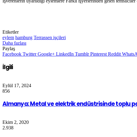
İşverenlerin uyarıldığı eylemlere Farklı işyerlerinden gelen temsilcile
Etiketler
eylem
hamburg
Terrassen işçileri
Daha fazlası
Paylaş
Facebook
Twitter
Google+
LinkedIn
Tumblr
Pinterest
Reddit
Whats
İlgili
Eylül 17, 2024
856
Almanya: Metal ve elektrik endüstrisinde toplu 
Ekim 2, 2020
2.938