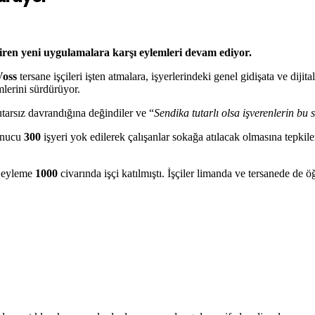
tiren yeni uygulamalara karşı eylemleri devam ediyor.
oss
tersane işçileri işten atmalara, işyerlerindeki genel gidişata ve di
lerini sürdürüyor.
utarsız davrandığına değindiler ve “
Sendika tutarlı olsa işverenlerin bu 
sonucu
300
işyeri yok edilerek çalışanlar sokağa atılacak olmasına tepkile
n eyleme
1000
civarında işçi katılmıştı. İşçiler limanda ve tersanede de