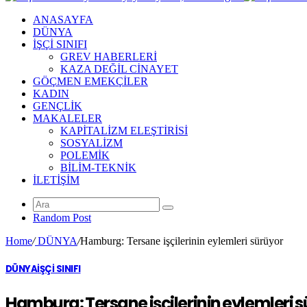
ANASAYFA
DÜNYA
İŞÇİ SINIFI
GREV HABERLERİ
KAZA DEĞİL CİNAYET
GÖÇMEN EMEKÇİLER
KADIN
GENÇLİK
MAKALELER
KAPİTALİZM ELEŞTİRİSİ
SOSYALİZM
POLEMİK
BİLİM-TEKNİK
ILETIŞIM
Random Post
Home
/
DÜNYA
/
Hamburg: Tersane işçilerinin eylemleri sürüyor
DÜNYA
İŞÇİ SINIFI
Hamburg: Tersane işçilerinin eylemleri 