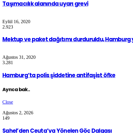
Taşımacılık alanında uyarı grevi
Eylül 16, 2020
2.923
Mektup ve paket dağıtımı durduruldu, Hamburg y
Ağustos 31, 2020
3.281
Hamburg’ta polis şiddetine antifaşist öfke
Ayrıca bak..
Close
Ağustos 2, 2026
149
Sahel’den Ceuta’ya Yönelen Göç Dalgası