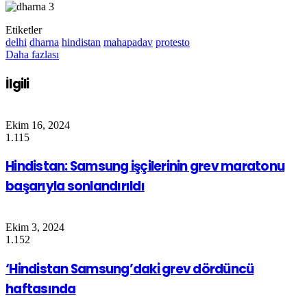
Etiketler
delhi
dharna
hindistan
mahapadav
protesto
Daha fazlası
İlgili
Ekim 16, 2024
1.115
Hindistan: Samsung işçilerinin grev maratonu
başarıyla sonlandırıldı
Ekim 3, 2024
1.152
‘Hindistan Samsung’daki grev dördüncü
haftasında