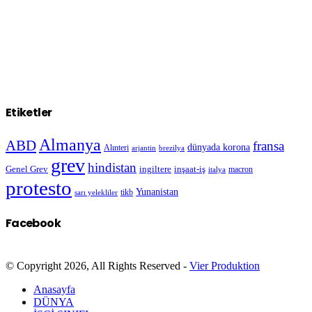
Etiketler
Almanya
ABD
fransa
dünyada korona
Alınteri
arjantin
brezilya
grev
hindistan
Genel Grev
inşaat-iş
ingiltere
macron
italya
protesto
Yunanistan
sarı yelekliler
tikb
Facebook
© Copyright 2026, All Rights Reserved -
Vier Produktion
Anasayfa
DÜNYA