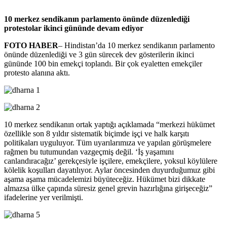
10 merkez sendikanın parlamento önünde düzenlediği
protestolar ikinci gününde devam ediyor
FOTO HABER
– Hindistan’da 10 merkez sendikanın parlamento
önünde düzenlediği ve 3 gün sürecek dev gösterilerin ikinci
gününde 100 bin emekçi toplandı. Bir çok eyaletten emekçiler
protesto alanına aktı.
10 merkez sendikanın ortak yaptığı açıklamada “merkezi hükümet
özellikle son 8 yıldır sistematik biçimde işçi ve halk karşıtı
politikaları uyguluyor. Tüm uyarılarımıza ve yapılan görüşmelere
rağmen bu tutumundan vazgeçmiş değil. ‘İş yaşamını
canlandıracağız’ gerekçesiyle işçilere, emekçilere, yoksul köylülere
kölelik koşulları dayatılıyor. Aylar öncesinden duyurduğumuz gibi
aşama aşama mücadelemizi büyüteceğiz. Hükümet bizi dikkate
almazsa ülke çapında süresiz genel grevin hazırlığına girişeceğiz”
ifadelerine yer verilmişti.