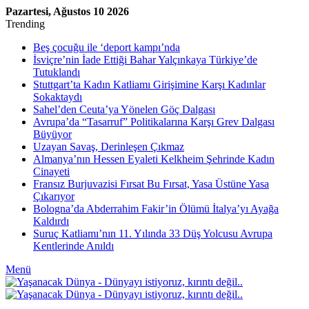
Pazartesi, Ağustos 10 2026
Trending
Beş çocuğu ile ‘deport kampı’nda
İsviçre’nin İade Ettiği Bahar Yalçınkaya Türkiye’de
Tutuklandı
Stuttgart’ta Kadın Katliamı Girişimine Karşı Kadınlar
Sokaktaydı
Sahel’den Ceuta’ya Yönelen Göç Dalgası
Avrupa’da “Tasarruf” Politikalarına Karşı Grev Dalgası
Büyüyor
Uzayan Savaş, Derinleşen Çıkmaz
Almanya’nın Hessen Eyaleti Kelkheim Şehrinde Kadın
Cinayeti
Fransız Burjuvazisi Fırsat Bu Fırsat, Yasa Üstüne Yasa
Çıkarıyor
Bologna’da Abderrahim Fakir’in Ölümü İtalya’yı Ayağa
Kaldırdı
Suruç Katliamı’nın 11. Yılında 33 Düş Yolcusu Avrupa
Kentlerinde Anıldı
Menü