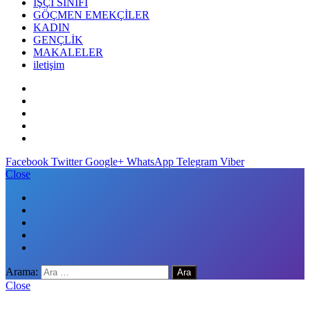
İŞÇİ SINIFI
GÖÇMEN EMEKÇİLER
KADIN
GENÇLİK
MAKALELER
iletişim
Facebook
Twitter
Google+
WhatsApp
Telegram
Viber
Close
Arama:
Close