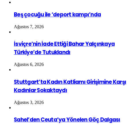
Beş çocuğu ile ‘deport kampı’nda
Ağustos 7, 2026
İsviçre’nin İade Ettiği Bahar Yalçınkaya
Türkiye’de Tutuklandı
Ağustos 6, 2026
Stuttgart’ta Kadın Katliamı Girişimine Karşı
Kadınlar Sokaktaydı
Ağustos 3, 2026
Sahel’den Ceuta’ya Yönelen Göç Dalgası