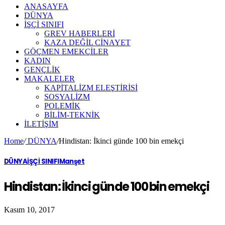
ANASAYFA
DÜNYA
İŞÇİ SINIFI
GREV HABERLERİ
KAZA DEĞİL CİNAYET
GÖÇMEN EMEKÇİLER
KADIN
GENÇLİK
MAKALELER
KAPİTALİZM ELEŞTİRİSİ
SOSYALİZM
POLEMİK
BİLİM-TEKNİK
ILETIŞIM
Home
/
DÜNYA
/
Hindistan: İkinci günde 100 bin emekçi
DÜNYA
İŞÇİ SINIFI
Manşet
Hindistan: İkinci günde 100 bin emekçi
Kasım 10, 2017