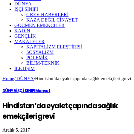
DÜNYA
İŞÇİ SINIFI
GREV HABERLERİ
KAZA DEĞİL CİNAYET
GÖÇMEN EMEKÇİLER
KADIN
GENÇLİK
MAKALELER
KAPİTALİZM ELEŞTİRİSİ
SOSYALİZM
POLEMİK
BİLİM-TEKNİK
ILETIŞIM
Home
/
DÜNYA
/
Hindistan’da eyalet çapında sağlık emekçileri grevi
DÜNYA
İŞÇİ SINIFI
Manşet
Hindistan’da eyalet çapında sağlık
emekçileri grevi
Aralık 5, 2017