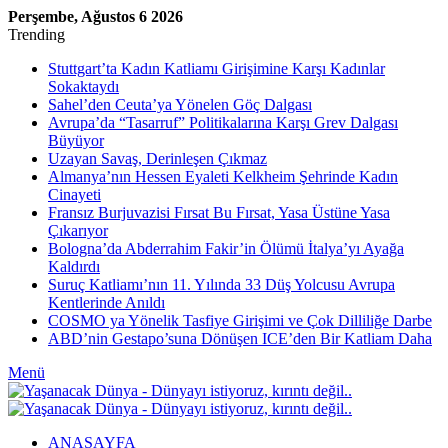
Perşembe, Ağustos 6 2026
Trending
Stuttgart’ta Kadın Katliamı Girişimine Karşı Kadınlar
Sokaktaydı
Sahel’den Ceuta’ya Yönelen Göç Dalgası
Avrupa’da “Tasarruf” Politikalarına Karşı Grev Dalgası
Büyüyor
Uzayan Savaş, Derinleşen Çıkmaz
Almanya’nın Hessen Eyaleti Kelkheim Şehrinde Kadın
Cinayeti
Fransız Burjuvazisi Fırsat Bu Fırsat, Yasa Üstüne Yasa
Çıkarıyor
Bologna’da Abderrahim Fakir’in Ölümü İtalya’yı Ayağa
Kaldırdı
Suruç Katliamı’nın 11. Yılında 33 Düş Yolcusu Avrupa
Kentlerinde Anıldı
COSMO ya Yönelik Tasfiye Girişimi ve Çok Dilliliğe Darbe
ABD’nin Gestapo’suna Dönüşen ICE’den Bir Katliam Daha
Menü
ANASAYFA