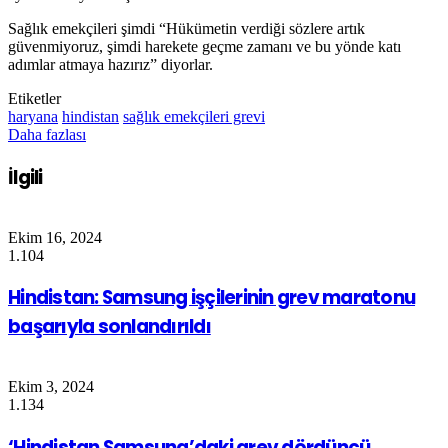
Sağlık emekçileri şimdi “Hükümetin verdiği sözlere artık
güvenmiyoruz, şimdi harekete geçme zamanı ve bu yönde katı
adımlar atmaya hazırız” diyorlar.
Etiketler
haryana
hindistan
sağlık emekçileri grevi
Daha fazlası
İlgili
Ekim 16, 2024
1.104
Hindistan: Samsung işçilerinin grev maratonu
başarıyla sonlandırıldı
Ekim 3, 2024
1.134
‘Hindistan Samsung’daki grev dördüncü