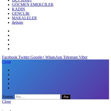
İŞÇİ SINIFI
GÖÇMEN EMEKÇİLER
KADIN
GENÇLİK
MAKALELER
iletişim
Facebook
Twitter
Google+
WhatsApp
Telegram
Viber
Close
Arama:
Close