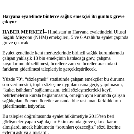
Haryana eyaletinde binlerce sağlık emekçisi iki günlük greve
çıkıyor
HABER MERKEZİ
– Hindistan’ın Haryana eyaletindeki Ulusal
Sağlık Misyonu (NHM) emekçileri, 5 ve 6 Aralık’ta eyalet çapında
greve çıkacak.
Eyalet genelinde kent merkezlerinde birincil sağlık kurumlarında
çalışan yaklaşık 13 bin emekçinin katılacağı grev, çalışma
koşullarının düzeltilmesi, ücretlere zam ve ücretler arasındaki
farkların giderilmesi talepleriyle gerçekleştirilecek.
Yüzde 70’i “sözleşmeli” statüsünde çalışan emekçiler bu duruma
son verilmesini, toplu sözleşme uygulamasına geçiş yapılmasını,
“kalıcı istihdam” sağlanmasını, tekil sözleşmelerdeki keyfi
belirlemelerin kurala bağlanmasını, örneğin aynı kurumda çalışan
sağlıkçılara ödenen ücretler arasında bile rastlanan farklılıkların
giderilmesini istiyorlar.
Bu talepler doğrultusunda eyalet hükümetiyle 2015’ten beri
görüşmeler yapan sağlıkçılar Ekim ayında greve çıkma kararı
almışlardı ancak hükümetin “sorunları çözeceğiz” sözü üzerine
eylemi askıya almışlardı.