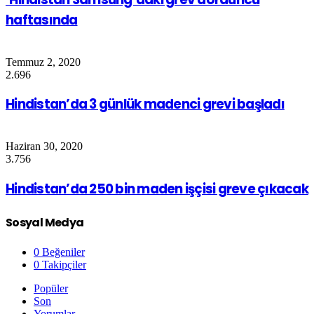
haftasında
Temmuz 2, 2020
2.696
Hindistan’da 3 günlük madenci grevi başladı
Haziran 30, 2020
3.756
Hindistan’da 250 bin maden işçisi greve çıkacak
Sosyal Medya
0
Beğeniler
0
Takipçiler
Popüler
Son
Yorumlar