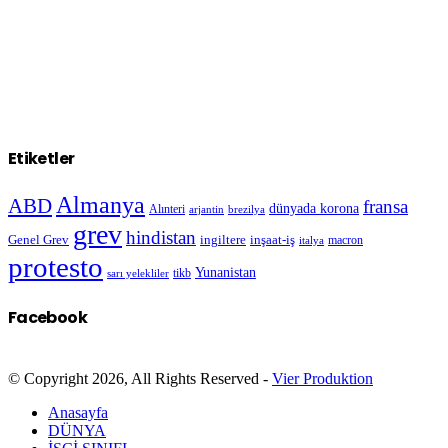
Etiketler
Almanya
ABD
fransa
dünyada korona
Alınteri
arjantin
brezilya
grev
hindistan
Genel Grev
inşaat-iş
ingiltere
macron
italya
protesto
Yunanistan
sarı yelekliler
tikb
Facebook
© Copyright 2026, All Rights Reserved -
Vier Produktion
Anasayfa
DÜNYA