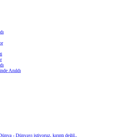
dı
or
ti
r
dı
inde Anıldı