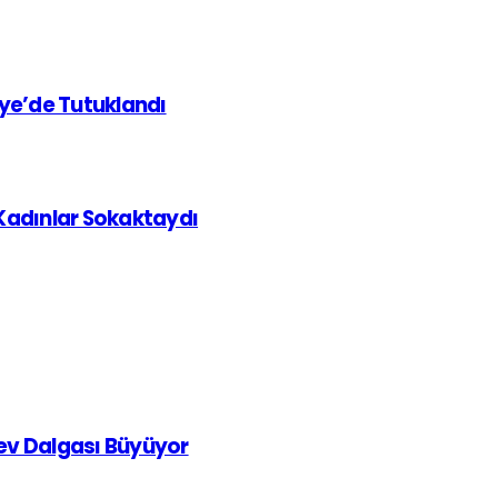
iye’de Tutuklandı
 Kadınlar Sokaktaydı
rev Dalgası Büyüyor