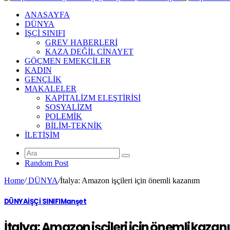
ANASAYFA
DÜNYA
İŞÇİ SINIFI
GREV HABERLERİ
KAZA DEĞİL CİNAYET
GÖÇMEN EMEKÇİLER
KADIN
GENÇLİK
MAKALELER
KAPİTALİZM ELEŞTİRİSİ
SOSYALİZM
POLEMİK
BİLİM-TEKNİK
ILETIŞIM
Random Post
Home
/
DÜNYA
/
İtalya: Amazon işçileri için önemli kazanım
DÜNYA
İŞÇİ SINIFI
Manşet
İtalya: Amazon işçileri için önemli kaza