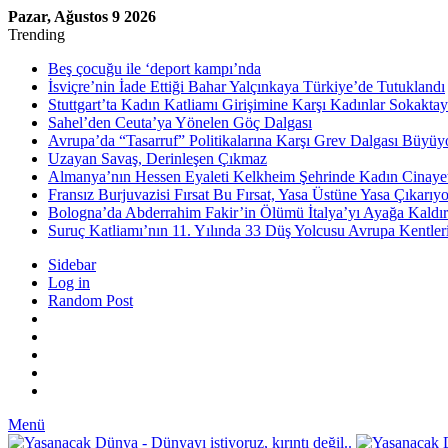
Pazar, Ağustos 9 2026
Trending
Beş çocuğu ile ‘deport kampı’nda
İsviçre’nin İade Ettiği Bahar Yalçınkaya Türkiye’de Tutuklandı
Stuttgart’ta Kadın Katliamı Girişimine Karşı Kadınlar Sokaktay
Sahel’den Ceuta’ya Yönelen Göç Dalgası
Avrupa’da “Tasarruf” Politikalarına Karşı Grev Dalgası Büyüy
Uzayan Savaş, Derinleşen Çıkmaz
Almanya’nın Hessen Eyaleti Kelkheim Şehrinde Kadın Cinaye
Fransız Burjuvazisi Fırsat Bu Fırsat, Yasa Üstüne Yasa Çıkarıyo
Bologna’da Abderrahim Fakir’in Ölümü İtalya’yı Ayağa Kaldır
Suruç Katliamı’nın 11. Yılında 33 Düş Yolcusu Avrupa Kentler
Sidebar
Log in
Random Post
Menü