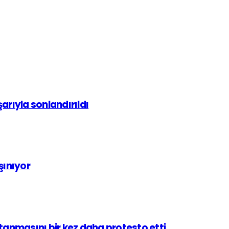
arıyla sonlandırıldı
şınıyor
tanmasını bir kez daha protesto etti