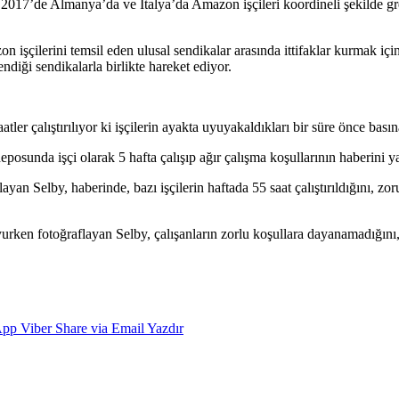
17’de Almanya’da ve İtalya’da Amazon işçileri koordineli şekilde gre
şçilerini temsil eden ulusal sendikalar arasında ittifaklar kurmak için
diği sendikalarla birlikte hareket ediyor.
er çalıştırılıyor ki işçilerin ayakta uyuyakaldıkları bir süre önce basın
posunda işçi olarak 5 hafta çalışıp ağır çalışma koşullarının haberini y
yan Selby, haberinde, bazı işçilerin haftada 55 saat çalıştırıldığını, zo
urken fotoğraflayan Selby, çalışanların zorlu koşullara dayanamadığını,
App
Viber
Share via Email
Yazdır