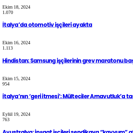
Ekim 18, 2024
1.070
İtalya’da otomotiv işçileri ayakta
Ekim 16, 2024
1.113
Hindistan: Samsung işçilerinin grev maratonu baş
Ekim 15, 2024
954
İtalya’nın ‘geri itmesi’: Mülteciler Arnavutluk’a ta
Eylül 19, 2024
763
Avustralya: İnşaat işçileri sendikaya “kayyum” a