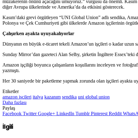
müzakerenin önünü açacağını umuyoruz.” vurgusu da önemli. Kasım 20
diğer Avrupa ülkelerinde ve Amerika’da da etkisini gösterecek.
Kasım’daki grevi örgütleyen “UNI Global Union” adlı sendika, Amazon i
Polonya ve Çek Cumhuriyeti gibi ülkelerde Amazon işçilerinin örgütlen
Çalışırken ayakta uyuyakalıyorlar
Dünyanın en büyük e-ticaret tekeli Amazon’un işçileri o kadar uzun saatl
Sunday Mirror’dan gazeteci Alan Selby, şirketin İngiltere Essex’teki de
Amazon işçiliği boyunca çalışanların koşullarını inceleyen ve fotoğrafla
yazmıştı.
Her 30 saniyede bir paketleme yapmak zorunda olan işçileri ayakta uy
Etiketler
amazon işçileri
italya
kazanım
sendika
uni global union
Daha fazlası
Paylaş
Facebook
Twitter
Google+
LinkedIn
Tumblr
Pinterest
Reddit
Whats
İlgili