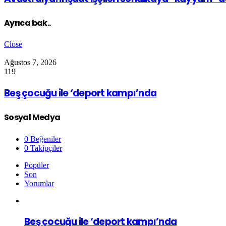
Ayrıca bak..
Close
Ağustos 7, 2026
119
Beş çocuğu ile ‘deport kampı’nda
Sosyal Medya
0
Beğeniler
0
Takipçiler
Popüler
Son
Yorumlar
Beş çocuğu ile ‘deport kampı’nda