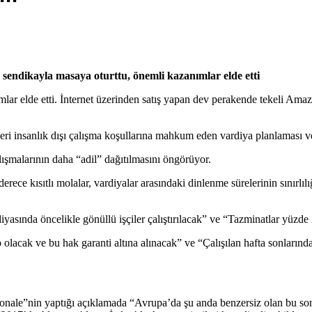
a sendikayla masaya oturttu, önemli kazanımlar elde etti
lar elde etti. İnternet üzerinden satış yapan dev perakende tekeli Amaz
i insanlık dışı çalışma koşullarına mahkum eden vardiya planlaması ve
lışmalarının daha “adil” dağıtılmasını öngörüyor.
derece kısıtlı molalar, vardiyalar arasındaki dinlenme sürelerinin sınırl
sında öncelikle gönüllü işçiler çalıştırılacak” ve “Tazminatlar yüzde 2
 olacak ve bu hak garanti altına alınacak” ve “Çalışılan hafta sonların
zionale”nin yaptığı açıklamada “Avrupa’da şu anda benzersiz olan bu s