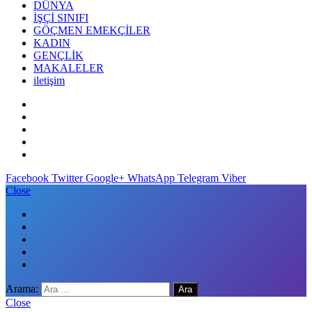
DÜNYA
İŞÇİ SINIFI
GÖÇMEN EMEKÇİLER
KADIN
GENÇLİK
MAKALELER
iletişim
Facebook
Twitter
Google+
WhatsApp
Telegram
Viber
Close
Arama:
Close