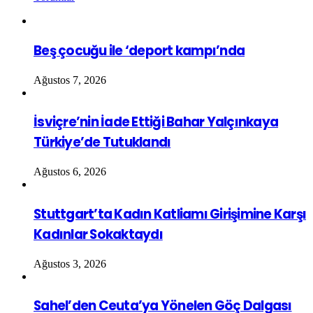
Beş çocuğu ile ‘deport kampı’nda
Ağustos 7, 2026
İsviçre’nin İade Ettiği Bahar Yalçınkaya
Türkiye’de Tutuklandı
Ağustos 6, 2026
Stuttgart’ta Kadın Katliamı Girişimine Karşı
Kadınlar Sokaktaydı
Ağustos 3, 2026
Sahel’den Ceuta’ya Yönelen Göç Dalgası