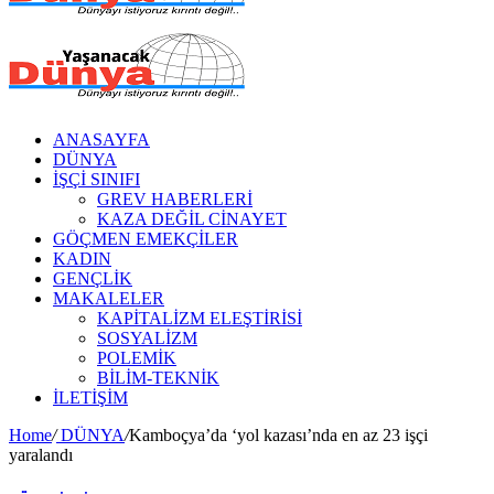
ANASAYFA
DÜNYA
İŞÇİ SINIFI
GREV HABERLERİ
KAZA DEĞİL CİNAYET
GÖÇMEN EMEKÇİLER
KADIN
GENÇLİK
MAKALELER
KAPİTALİZM ELEŞTİRİSİ
SOSYALİZM
POLEMİK
BİLİM-TEKNİK
ILETIŞIM
Home
/
DÜNYA
/
Kamboçya’da ‘yol kazası’nda en az 23 işçi
yaralandı