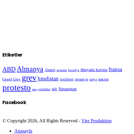
Etiketler
Almanya
ABD
fransa
dünyada korona
Alınteri
arjantin
brezilya
grev
hindistan
Genel Grev
inşaat-iş
ingiltere
macron
italya
protesto
Yunanistan
sarı yelekliler
tikb
Facebook
© Copyright 2026, All Rights Reserved -
Vier Produktion
Anasayfa