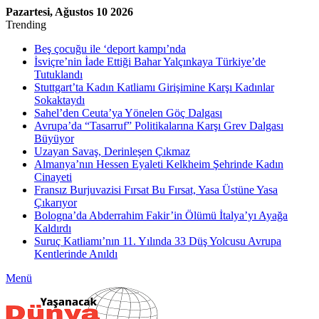
Pazartesi, Ağustos 10 2026
Trending
Beş çocuğu ile ‘deport kampı’nda
İsviçre’nin İade Ettiği Bahar Yalçınkaya Türkiye’de
Tutuklandı
Stuttgart’ta Kadın Katliamı Girişimine Karşı Kadınlar
Sokaktaydı
Sahel’den Ceuta’ya Yönelen Göç Dalgası
Avrupa’da “Tasarruf” Politikalarına Karşı Grev Dalgası
Büyüyor
Uzayan Savaş, Derinleşen Çıkmaz
Almanya’nın Hessen Eyaleti Kelkheim Şehrinde Kadın
Cinayeti
Fransız Burjuvazisi Fırsat Bu Fırsat, Yasa Üstüne Yasa
Çıkarıyor
Bologna’da Abderrahim Fakir’in Ölümü İtalya’yı Ayağa
Kaldırdı
Suruç Katliamı’nın 11. Yılında 33 Düş Yolcusu Avrupa
Kentlerinde Anıldı
Menü