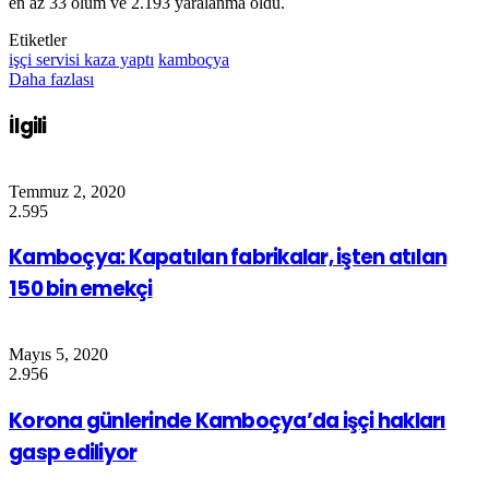
en az 33 ölüm ve 2.193 yaralanma oldu.
Etiketler
işçi servisi kaza yaptı
kamboçya
Daha fazlası
İlgili
Temmuz 2, 2020
2.595
Kamboçya: Kapatılan fabrikalar, işten atılan
150 bin emekçi
Mayıs 5, 2020
2.956
Korona günlerinde Kamboçya’da işçi hakları
gasp ediliyor