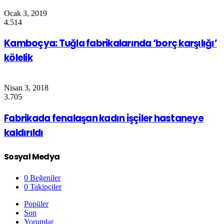
Ocak 3, 2019
4.514
Kamboçya: Tuğla fabrikalarında ‘borç karşılığı’
kölelik
Nisan 3, 2018
3.705
Fabrikada fenalaşan kadın işçiler hastaneye
kaldırıldı
Sosyal Medya
0
Beğeniler
0
Takipçiler
Popüler
Son
Yorumlar