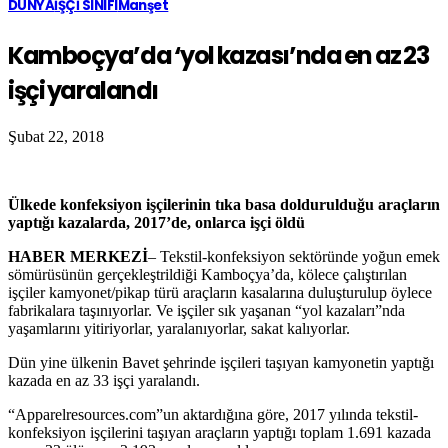
DÜNYA
İŞÇİ SINIFI
Manşet
Kamboçya’da ‘yol kazası’nda en az 23
işçi yaralandı
Şubat 22, 2018
Ülkede konfeksiyon işçilerinin tıka basa doldurulduğu araçların
yaptığı kazalarda, 2017’de, onlarca işçi öldü
HABER MERKEZİ
– Tekstil-konfeksiyon sektöründe yoğun emek
sömürüsünün gerçekleştrildiği Kamboçya’da, kölece çalıştırılan
işçiler kamyonet/pikap türü araçların kasalarına duluşturulup öylece
fabrikalara taşınıyorlar. Ve işçiler sık yaşanan “yol kazaları”nda
yaşamlarını yitiriyorlar, yaralanıyorlar, sakat kalıyorlar.
Dün yine ülkenin Bavet şehrinde işçileri taşıyan kamyonetin yaptığı
kazada en az 33 işçi yaralandı.
“Apparelresources.com”un aktardığına göre, 2017 yılında tekstil-
konfeksiyon işçilerini taşıyan araçların yaptığı toplam 1.691 kazada