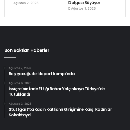
Dalgası Büyüyor
Ağustos 2, 2026
mücadeleyi yükseltiyor.
Ağustos 1, 2026
Kaynak: The American Prospect
Etiketler
2 ekim
grev
havalimanı işçileri
küresel eylem günü
seiu
Son Bakılan Haberler
Ağustos 7, 2026
Beş çocuğu ile ‘deport kampı’nda
Ağustos 6, 2026
İsviçre’nin İade Ettiği Bahar Yalçınkaya Türkiye’de
Tutuklandı
Ağustos 3, 2026
Stuttgart’ta Kadın Katliamı Girişimine Karşı Kadınlar
Sokaktaydı