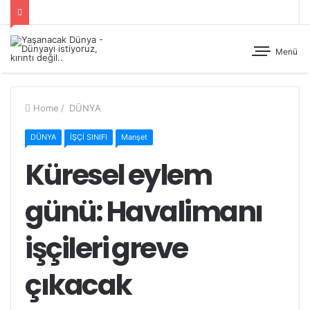
Menü
Home
/
DÜNYA
DÜNYA
İŞÇİ SINIFI
Manşet
Küresel eylem
günü: Havalimanı
işçileri greve
çıkacak