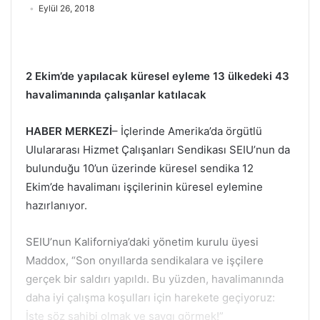
Eylül 26, 2018
2 Ekim’de yapılacak küresel eyleme 13 ülkedeki 43
havalimanında çalışanlar katılacak
HABER MERKEZİ
– İçlerinde Amerika’da örgütlü
Ululararası Hizmet Çalışanları Sendikası SEIU’nun da
bulunduğu 10’un üzerinde küresel sendika 12
Ekim’de havalimanı işçilerinin küresel eylemine
hazırlanıyor.
SEIU’nun Kaliforniya’daki yönetim kurulu üyesi
Maddox, “Son onyıllarda sendikalara ve işçilere
gerçek bir saldırı yapıldı. Bu yüzden, havalimanında
daha iyi çalışma koşulları için harekete geçiyoruz:
İşte söz sahibi olmak ve saygı görmek!”