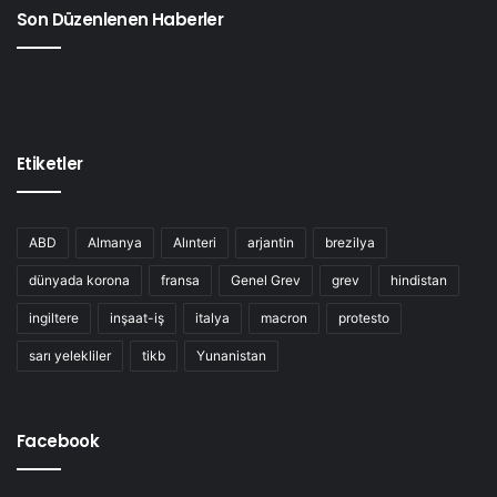
Son Düzenlenen Haberler
Etiketler
ABD
Almanya
Alınteri
arjantin
brezilya
dünyada korona
fransa
Genel Grev
grev
hindistan
ingiltere
inşaat-iş
italya
macron
protesto
sarı yelekliler
tikb
Yunanistan
Facebook