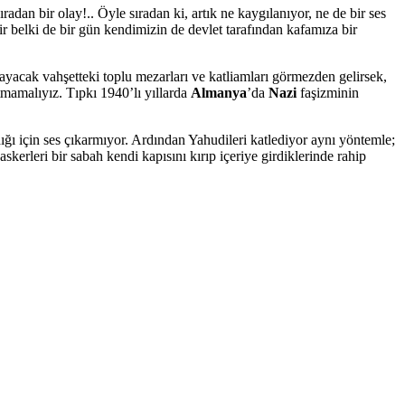
ıradan bir olay!.. Öyle sıradan ki, artık ne kaygılanıyor, ne de bir ses
r belki de bir gün kendimizin de devlet tarafından kafamıza bir
tmayacak vahşetteki toplu mezarları ve katliamları görmezden gelirsek,
tmamalıyız. Tıpkı 1940’lı yıllarda
Almanya
’da
Nazi
faşizminin
ığı için ses çıkarmıyor. Ardından Yahudileri katlediyor aynı yöntemle;
erleri bir sabah kendi kapısını kırıp içeriye girdiklerinde rahip