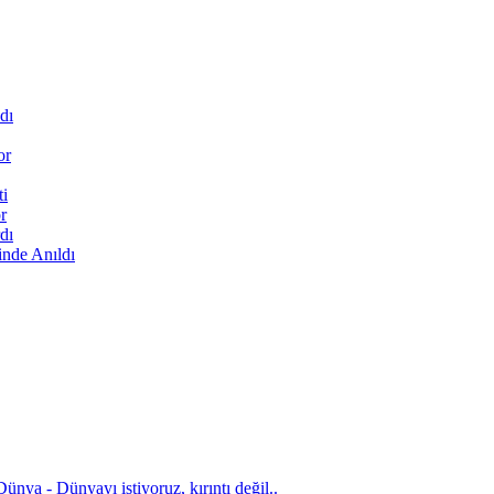
dı
or
ti
r
dı
inde Anıldı