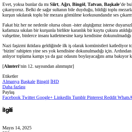
Evet, yoksa bunlar da mı
Siirt
,
Ağrı
,
Bingöl
,
Tatvan
,
Başkale
’de bul
çıkarıyoruz. Belki de sağır sultanın bile duyduğu, bildiği toplu meza
kurşun sıkılarak toplu bir mezara gömülme korkusundandır ses çıkar
Fakat biz her ne nedenle olursa olsun -ister alıştığımız isterse duyars
kafamıza sıkılan bir kurşunla birlikte karanlık bir kuytu çukura atıld
vahşetine, binlerce insanı katletmesine karşı kendisine dokunulmadı
Nazi faşizmi iktidara geldiğinde ilk iş olarak komünistleri katlediyor
‘bizim’ rahipten yine ses yok kendisine dokunulmadığı için. Ardından ç
anlıyor toplama kampı ya da gaz odasını boylayacağını ama bakıyor ki
[
Alınteri
‘nin 12. sayısından alınmıştır]
Etiketler
Almanya
Başkale
Bingöl
İHD
Daha fazlası
Paylaş
Facebook
Twitter
Google+
LinkedIn
Tumblr
Pinterest
Reddit
Whats
İlgili
Mayıs 14, 2025