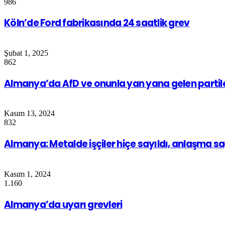
986
Köln’de Ford fabrikasında 24 saatlik grev
Şubat 1, 2025
862
Almanya’da AfD ve onunla yan yana gelen partile
Kasım 13, 2024
832
Almanya: Metalde işçiler hiçe sayıldı, anlaşma s
Kasım 1, 2024
1.160
Almanya’da uyarı grevleri