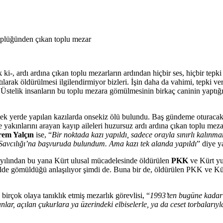
öplüğünden çıkan toplu mezar
ki-, ardı ardına çıkan toplu mezarların ardından hiçbir ses, hiçbir tepki
ılarak öldürülmesi ilgilendirmiyor bizleri. İşin daha da vahimi, tepki v
telik insanların bu toplu mezara gömülmesinin birkaç caninin yaptığı f
 tek yerde yapılan kazılarda onsekiz ölü bulundu. Baş gündeme oturacak
ve yakınlarını arayan kayıp aileleri huzursuz ardı ardına çıkan toplu m
em Yalçın
ise, “
Bir noktada kazı yapıldı, sadece orayla sınırlı kalınm
avcılığı’na başvuruda bulundum. Ama kazı tek alanda yapıldı
” diye y
2 yılından bu yana Kürt ulusal mücadelesinde öldürülen
PKK
ve Kürt yur
alde gömüldüğü anlaşılıyor şimdi de. Buna bir de, öldürülen PKK ve Kürt
 birçok olaya tanıklık etmiş mezarlık görevlisi, “
1993’ten bugüne kadar 
nlar, açılan çukurlara ya üzerindeki elbiselerle, ya da ceset torbaları