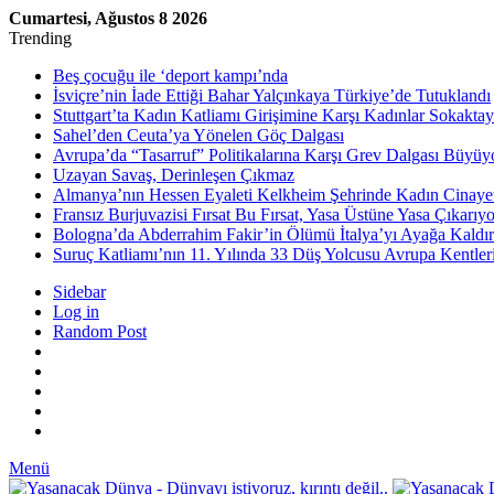
Cumartesi, Ağustos 8 2026
Trending
Beş çocuğu ile ‘deport kampı’nda
İsviçre’nin İade Ettiği Bahar Yalçınkaya Türkiye’de Tutuklandı
Stuttgart’ta Kadın Katliamı Girişimine Karşı Kadınlar Sokaktay
Sahel’den Ceuta’ya Yönelen Göç Dalgası
Avrupa’da “Tasarruf” Politikalarına Karşı Grev Dalgası Büyüy
Uzayan Savaş, Derinleşen Çıkmaz
Almanya’nın Hessen Eyaleti Kelkheim Şehrinde Kadın Cinaye
Fransız Burjuvazisi Fırsat Bu Fırsat, Yasa Üstüne Yasa Çıkarıyo
Bologna’da Abderrahim Fakir’in Ölümü İtalya’yı Ayağa Kaldır
Suruç Katliamı’nın 11. Yılında 33 Düş Yolcusu Avrupa Kentler
Sidebar
Log in
Random Post
Menü