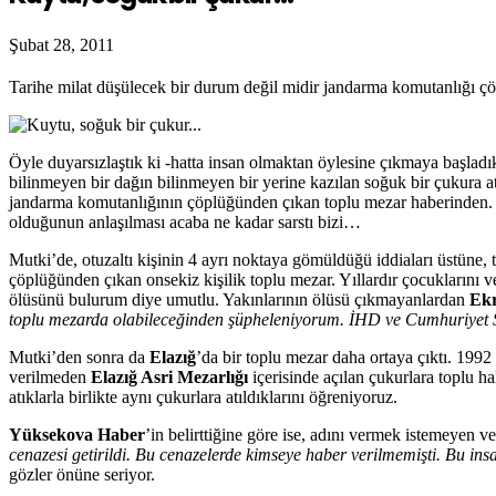
Şubat 28, 2011
Tarihe milat düşülecek bir durum değil midir jandarma komutanlığı ç
Öyle duyarsızlaştık ki -hatta insan olmaktan öylesine çıkmaya başladık 
bilinmeyen bir dağın bilinmeyen bir yerine kazılan soğuk bir çukura at
jandarma komutanlığının çöplüğünden çıkan toplu mezar haberinden. Üs
olduğunun anlaşılması acaba ne kadar sarstı bizi…
Mutki’de, otuzaltı kişinin 4 ayrı noktaya gömüldüğü iddiaları üstüne,
çöplüğünden çıkan onsekiz kişilik toplu mezar. Yıllardır çocuklarını 
ölüsünü bulurum diye umutlu. Yakınlarının ölüsü çıkmayanlardan
Ekr
toplu mezarda olabileceğinden şüpheleniyorum. İHD ve Cumhuriyet S
Mutki’den sonra da
Elazığ
’da bir toplu mezar daha ortaya çıktı. 199
verilmeden
Elazığ Asri Mezarlığı
içerisinde açılan çukurlara toplu h
atıklarla birlikte aynı çukurlara atıldıklarını öğreniyoruz.
Yüksekova Haber
’in belirttiğine göre ise, adını vermek istemeyen ve
cenazesi getirildi. Bu cenazelerde kimseye haber verilmemişti. Bu insa
gözler önüne seriyor.