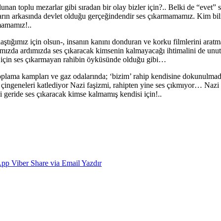
unan toplu mezarlar gibi sıradan bir olay bizler için?.. Belki de “evet” s
rların arkasında devlet olduğu gerçeğindendir ses çıkarmamamız. Kim bili
mamamız!..
ızlaştığımız için olsun-, insanın kanını donduran ve korku filmlerini ara
ığımızda ardımızda ses çıkaracak kimsenin kalmayacağı ihtimalini de unu
ğı için ses çıkarmayan rahibin öyküsünde olduğu gibi…
 toplama kampları ve gaz odalarında; ‘bizim’ rahip kendisine dokunulmad
ingeneleri katlediyor Nazi faşizmi, rahipten yine ses çıkmıyor… Nazi ask
 geride ses çıkaracak kimse kalmamış kendisi için!..
App
Viber
Share via Email
Yazdır