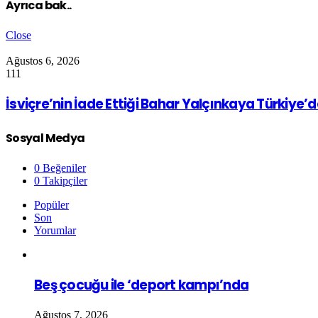
Ayrıca bak..
Close
Ağustos 6, 2026
111
İsviçre’nin İade Ettiği Bahar Yalçınkaya Türkiye’
Sosyal Medya
0
Beğeniler
0
Takipçiler
Popüler
Son
Yorumlar
Beş çocuğu ile ‘deport kampı’nda
Ağustos 7, 2026