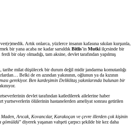
 ver(e)medik. Artık onlarca, yüzlerce insanın kafasına sıkılan kurşunla,
ermek bir yana acaba ne kadar sarsıldık
Bitlis
’in
Mutki
ilçesinde bir
erdi bir olay olmadığı, tam aksine, devlet tarafından yapılmış
, tarihe milat düşülecek bir durum değil midir jandarma komutanlığı
ezarlardan… Belki de en azından yakınının, oğlunun ya da kızının
aması gerekiyor. Ben kardeşimin Deliklitaş yakınlarında bulunan bir
akınıyor.
tseverlerinin devlet tarafından katledilerek ailelerine haber
 yurtseverlerin ölülerinin hastanelerden ameliyat sonrası getirilen
Maden, Arıcak, Kovancılar, Karakoçan ve çevre illerden çok kişinin
yla gömüldü
” diyerek yaşanan vahşeti çarpıcı şekilde bir kez daha