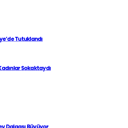
iye’de Tutuklandı
 Kadınlar Sokaktaydı
rev Dalgası Büyüyor