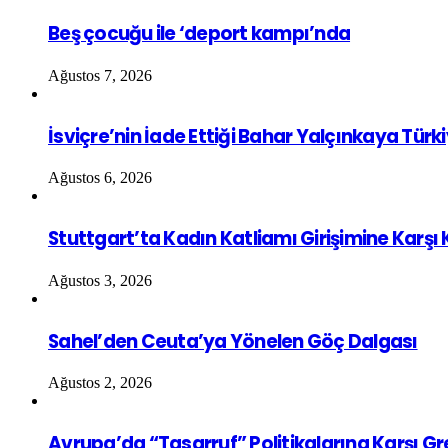
Beş çocuğu ile ‘deport kampı’nda
Ağustos 7, 2026
İsviçre’nin İade Ettiği Bahar Yalçınkaya Türk
Ağustos 6, 2026
Stuttgart’ta Kadın Katliamı Girişimine Karşı
Ağustos 3, 2026
Sahel’den Ceuta’ya Yönelen Göç Dalgası
Ağustos 2, 2026
Avrupa’da “Tasarruf” Politikalarına Karşı G