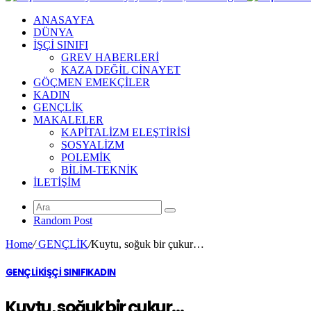
ANASAYFA
DÜNYA
İŞÇİ SINIFI
GREV HABERLERİ
KAZA DEĞİL CİNAYET
GÖÇMEN EMEKÇİLER
KADIN
GENÇLİK
MAKALELER
KAPİTALİZM ELEŞTİRİSİ
SOSYALİZM
POLEMİK
BİLİM-TEKNİK
ILETIŞIM
Random Post
Home
/
GENÇLİK
/
Kuytu, soğuk bir çukur…
GENÇLİK
İŞÇİ SINIFI
KADIN
Kuytu, soğuk bir çukur…