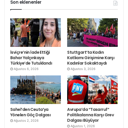
Son eklenenler
İsviçre’nin İade Ettiği
Stuttgart’ta Kadın
Bahar Yalçınkaya
Katliamı Girişimine Karşı
Türkiye’de Tutuklandı
Kadınlar Sokaktaydı
Ağustos 6, 2026
Ağustos 3, 2026
Sahel’den Ceuta’ya
Avrupa’da “Tasarruf”
Yönelen Göç Dalgası
Politikalarına Karşı Grev
Dalgası Büyüyor
Ağustos 2, 2026
Ağustos 1, 2026