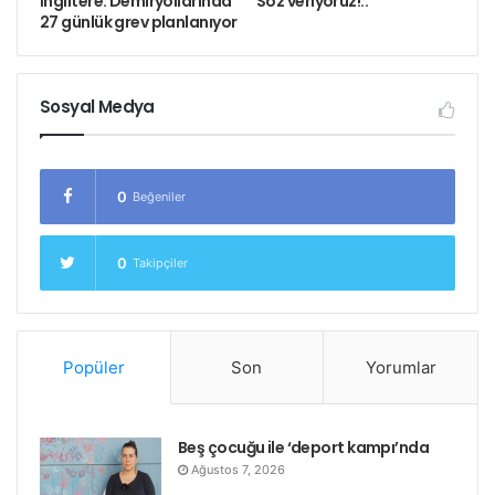
İngiltere: Demiryollarında
Söz veriyoruz!..
olduğu söyleniyor.
27 günlük grev planlanıyor
Etiketler
edl
ingiltere
ışid
londra
uaf
Sosyal Medya
0
Beğeniler
0
Takipçiler
Popüler
Son
Yorumlar
Beş çocuğu ile ‘deport kampı’nda
Ağustos 7, 2026