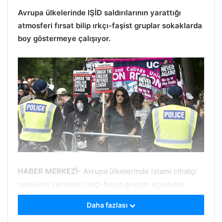
Avrupa ülkelerinde IŞİD saldırılarının yarattığı
atmosferi fırsat bilip ırkçı-faşist gruplar sokaklarda
boy göstermeye çalışıyor.
HABER MERKEZİ-
Avrupa ülkelerinde islami cihatçı
çetelerin saldırıları ırkçı-faşist gruplar açısından
palazlanıp güç kazanmak için uygun zemin yaratıyor.
Daha fazlası
Bunu fırsat bilen faşist gruplar sokaklarda boy