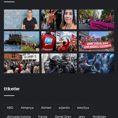
Etiketler
ABD
Almanya
Alınteri
arjantin
brezilya
dünyada korona
fransa
Genel Grev
grev
hindistan