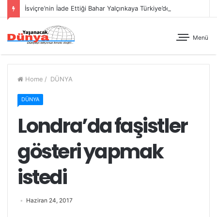
İsviçre’nin İade Ettiği Bahar Yalçınkaya Türkiye’de Tutuklandı
Menü
Home
/
DÜNYA
DÜNYA
Londra’da faşistler
gösteri yapmak
istedi
Haziran 24, 2017