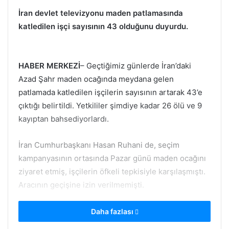
İran devlet televizyonu maden patlamasında
katledilen işçi sayısının 43 olduğunu duyurdu.
HABER MERKEZİ
– Geçtiğimiz günlerde İran’daki
Azad Şahr maden ocağında meydana gelen
patlamada katledilen işçilerin sayısının artarak 43’e
çıktığı belirtildi. Yetkililer şimdiye kadar 26 ölü ve 9
kayıptan bahsediyorlardı.
İran Cumhurbaşkanı Hasan Ruhani de, seçim
kampanyasının ortasında Pazar günü maden ocağını
ziyaret etmiş, işçilerin öfkeli tepkisiyle karşılaşmıştı.
Aracının geçişine izin verilmemişti.
Ruhani’nin ziyaret sert eleştirilere yol açtı.
Daha fazlası
Madenciler dakikalarca Ruhani’nin aracının geçişine