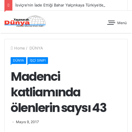
İsviçre’nin İade Ettiği Bahar Yalçınkaya Türkiye’de Tutuklandı
Menü
Home
/
DÜNYA
DÜNYA
İŞÇİ SINIFI
Madenci
katliamında
ölenlerin saysı 43
Mayıs 9, 2017