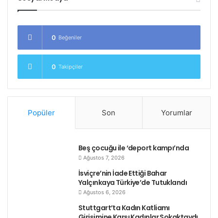
0
Beğeniler
0
Takipçiler
Popüler
Son
Yorumlar
Beş çocuğu ile ‘deport kampı’nda
Ağustos 7, 2026
İsviçre’nin İade Ettiği Bahar
Yalçınkaya Türkiye’de Tutuklandı
Ağustos 6, 2026
Stuttgart’ta Kadın Katliamı
Girişimine Karşı Kadınlar Sokaktaydı