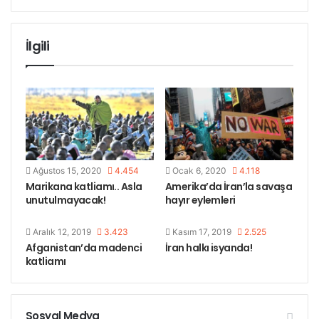
izin vermedi.
İlgili
Ayrıca, İran medyasına göre, özel bir şirkete çalışan
bu madenciler aylardır ücretlerini alamıyorlar.
Etiketler
iran
madenci katliamı
Ağustos 15, 2020
4.454
Ocak 6, 2020
4.118
Marikana katliamı.. Asla
Amerika’da İran’la savaşa
unutulmayacak!
hayır eylemleri
Aralık 12, 2019
3.423
Kasım 17, 2019
2.525
Afganistan’da madenci
İran halkı isyanda!
katliamı
Sosyal Medya