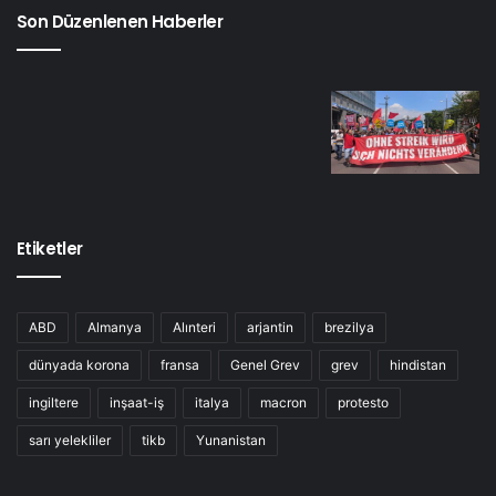
Son Düzenlenen Haberler
Etiketler
ABD
Almanya
Alınteri
arjantin
brezilya
dünyada korona
fransa
Genel Grev
grev
hindistan
ingiltere
inşaat-iş
italya
macron
protesto
sarı yelekliler
tikb
Yunanistan