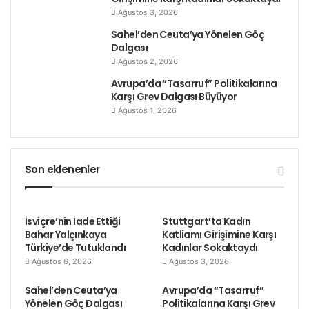
Ağustos 3, 2026
Sahel’den Ceuta’ya Yönelen Göç
Dalgası
Ağustos 2, 2026
Avrupa’da “Tasarruf” Politikalarına
Karşı Grev Dalgası Büyüyor
Ağustos 1, 2026
Son eklenenler
İsviçre’nin İade Ettiği
Stuttgart’ta Kadın
Bahar Yalçınkaya
Katliamı Girişimine Karşı
Türkiye’de Tutuklandı
Kadınlar Sokaktaydı
Ağustos 6, 2026
Ağustos 3, 2026
Sahel’den Ceuta’ya
Avrupa’da “Tasarruf”
Yönelen Göç Dalgası
Politikalarına Karşı Grev