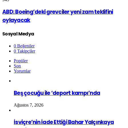
ABD: Boeing’deki grevciler yeni zam teklifini
oylayacak
Sosyal Medya
0
Beğeniler
0
Takipçiler
Popüler
Son
Yorumlar
Beş çocuğu ile ‘deport kampı’nda
Ağustos 7, 2026
İsviçre’nin İade Ettiği Bahar Yalçınkaya