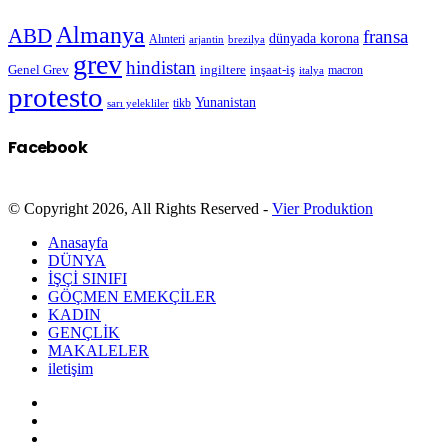
Almanya
ABD
fransa
dünyada korona
Alınteri
arjantin
brezilya
grev
hindistan
Genel Grev
inşaat-iş
ingiltere
macron
italya
protesto
Yunanistan
sarı yelekliler
tikb
Facebook
© Copyright 2026, All Rights Reserved -
Vier Produktion
Anasayfa
DÜNYA
İŞÇİ SINIFI
GÖÇMEN EMEKÇİLER
KADIN
GENÇLİK
MAKALELER
iletişim