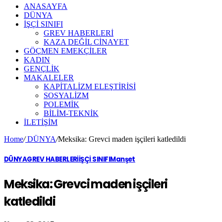
ANASAYFA
DÜNYA
İŞÇİ SINIFI
GREV HABERLERİ
KAZA DEĞİL CİNAYET
GÖÇMEN EMEKÇİLER
KADIN
GENÇLİK
MAKALELER
KAPİTALİZM ELEŞTİRİSİ
SOSYALİZM
POLEMİK
BİLİM-TEKNİK
ILETIŞIM
Home
/
DÜNYA
/
Meksika: Grevci maden işçileri katledildi
DÜNYA
GREV HABERLERİ
İŞÇİ SINIFI
Manşet
Meksika: Grevci maden işçileri
katledildi