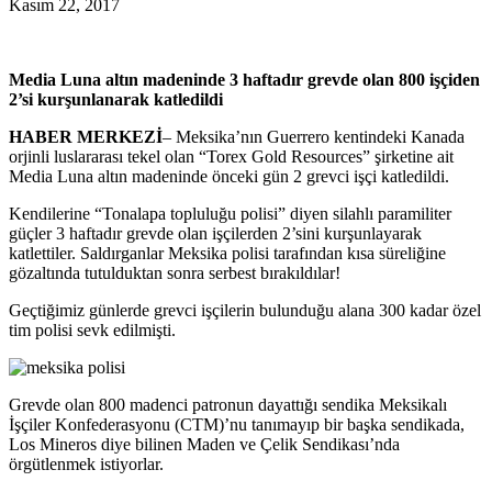
Kasım 22, 2017
Media Luna altın madeninde 3 haftadır grevde olan 800 işçiden
2’si kurşunlanarak katledildi
HABER MERKEZİ
– Meksika’nın Guerrero kentindeki Kanada
orjinli luslararası tekel olan “Torex Gold Resources” şirketine ait
Media Luna altın madeninde önceki gün 2 grevci işçi katledildi.
Kendilerine “Tonalapa topluluğu polisi” diyen silahlı paramiliter
güçler 3 haftadır grevde olan işçilerden 2’sini kurşunlayarak
katlettiler. Saldırganlar Meksika polisi tarafından kısa süreliğine
gözaltında tutulduktan sonra serbest bırakıldılar!
Geçtiğimiz günlerde grevci işçilerin bulunduğu alana 300 kadar özel
tim polisi sevk edilmişti.
Grevde olan 800 madenci patronun dayattığı sendika Meksikalı
İşçiler Konfederasyonu (CTM)’nu tanımayıp bir başka sendikada,
Los Mineros diye bilinen Maden ve Çelik Sendikası’nda
örgütlenmek istiyorlar.