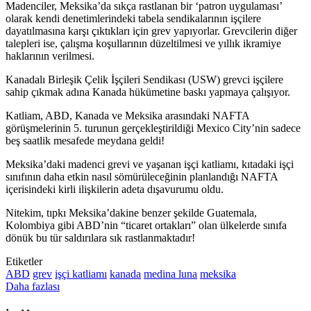
Madenciler, Meksika’da sıkça rastlanan bir ‘patron uygulaması’
olarak kendi denetimlerindeki tabela sendikalarının işçilere
dayatılmasına karşı çıktıkları için grev yapıyorlar. Grevcilerin diğer
talepleri ise, çalışma koşullarının düzeltilmesi ve yıllık ikramiye
haklarının verilmesi.
Kanadalı Birleşik Çelik İşçileri Sendikası (USW) grevci işçilere
sahip çıkmak adına Kanada hükümetine baskı yapmaya çalışıyor.
Katliam, ABD, Kanada ve Meksika arasındaki NAFTA
görüşmelerinin 5. turunun gerçekleştirildiği Mexico City’nin sadece
beş saatlik mesafede meydana geldi!
Meksika’daki madenci grevi ve yaşanan işçi katliamı, kıtadaki işçi
sınıfının daha etkin nasıl sömürüleceğinin planlandığı NAFTA
içerisindeki kirli ilişkilerin adeta dışavurumu oldu.
Nitekim, tıpkı Meksika’dakine benzer şekilde Guatemala,
Kolombiya gibi ABD’nin “ticaret ortakları” olan ülkelerde sınıfa
dönük bu tür saldırılara sık rastlanmaktadır!
Etiketler
ABD
grev
işçi katliamı
kanada
medina luna
meksika
Daha fazlası