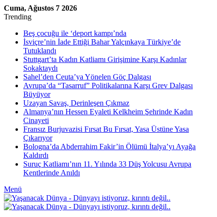
Cuma, Ağustos 7 2026
Trending
Beş çocuğu ile ‘deport kampı’nda
İsviçre’nin İade Ettiği Bahar Yalçınkaya Türkiye’de
Tutuklandı
Stuttgart’ta Kadın Katliamı Girişimine Karşı Kadınlar
Sokaktaydı
Sahel’den Ceuta’ya Yönelen Göç Dalgası
Avrupa’da “Tasarruf” Politikalarına Karşı Grev Dalgası
Büyüyor
Uzayan Savaş, Derinleşen Çıkmaz
Almanya’nın Hessen Eyaleti Kelkheim Şehrinde Kadın
Cinayeti
Fransız Burjuvazisi Fırsat Bu Fırsat, Yasa Üstüne Yasa
Çıkarıyor
Bologna’da Abderrahim Fakir’in Ölümü İtalya’yı Ayağa
Kaldırdı
Suruç Katliamı’nın 11. Yılında 33 Düş Yolcusu Avrupa
Kentlerinde Anıldı
Menü