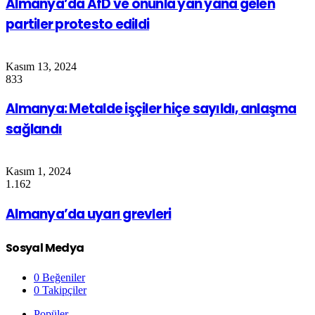
Almanya’da AfD ve onunla yan yana gelen
partiler protesto edildi
Kasım 13, 2024
833
Almanya: Metalde işçiler hiçe sayıldı, anlaşma
sağlandı
Kasım 1, 2024
1.162
Almanya’da uyarı grevleri
Sosyal Medya
0
Beğeniler
0
Takipçiler
Popüler