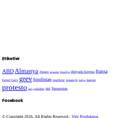
Etiketler
Almanya
ABD
fransa
dünyada korona
Alınteri
arjantin
brezilya
grev
hindistan
Genel Grev
inşaat-iş
ingiltere
macron
italya
protesto
Yunanistan
sarı yelekliler
tikb
Facebook
© Copyright 2026, All Rights Reserved -
Vier Produktion