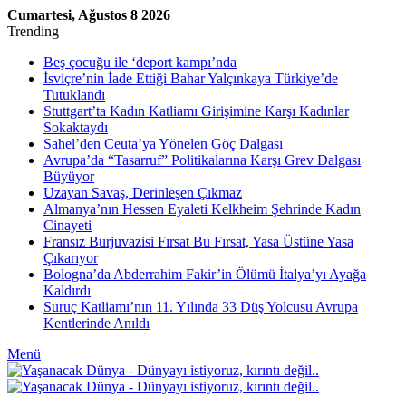
Cumartesi, Ağustos 8 2026
Trending
Beş çocuğu ile ‘deport kampı’nda
İsviçre’nin İade Ettiği Bahar Yalçınkaya Türkiye’de
Tutuklandı
Stuttgart’ta Kadın Katliamı Girişimine Karşı Kadınlar
Sokaktaydı
Sahel’den Ceuta’ya Yönelen Göç Dalgası
Avrupa’da “Tasarruf” Politikalarına Karşı Grev Dalgası
Büyüyor
Uzayan Savaş, Derinleşen Çıkmaz
Almanya’nın Hessen Eyaleti Kelkheim Şehrinde Kadın
Cinayeti
Fransız Burjuvazisi Fırsat Bu Fırsat, Yasa Üstüne Yasa
Çıkarıyor
Bologna’da Abderrahim Fakir’in Ölümü İtalya’yı Ayağa
Kaldırdı
Suruç Katliamı’nın 11. Yılında 33 Düş Yolcusu Avrupa
Kentlerinde Anıldı
Menü