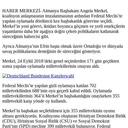
HABER MERKEZİ- Almanya Başbakanı Angela Merkel,
koalisyon anlaşmasının imzalanmasının ardından Federal Meclis’te
yapılan oylamada dördüncü kez başbakanlık görevine seçildi.
Merkel’in yeni görevi, iktidarı boyunca göçmen ve yerli emekçilerin
yaşamlarını daha bir aşağıya doğru çeken politikaların katlanarak
süreceğinin habercisi gibi.
Ayrıca Almanya’nın Efrin başta olmak üzere Ortadoğu ve dünyada
savaş politikalarına desteğinin de süreceğini gösteriyor.
Merkel, 24 Eylül 2018’deki genel seçimlerden 171 gün geçtikten
sonra yapılan oylamada milletvekillerinin onayını aldı.
Federal Meclis’te yapılan gizli oylamaya katılan 702
milletvekilinden 688’inin oyu geçerli kabul edildi. Oylamada
milletvekillerinin 364’ü Merkel’in başbakanlığını onaylarken 355
milletvekili karşı yönde oy kullandı.
Merkel’in başbakan seçilebilmesi için 355 milletvekinin oyunu
alması gerekiyordu. Koalisyonu oluşturan Hristiyan Demokrat Birlik
(CDU), Hristiyan Sosyal Birlik (CSU) ve Sosyal Demokrat
Parti’nin (SPD) mecliste 399 milletvekili bulunuyor. Federal