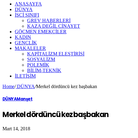
ANASAYFA
DÜNYA
İŞÇİ SINIFI
GREV HABERLERİ
KAZA DEĞİL CİNAYET
GÖÇMEN EMEKÇİLER
KADIN
GENÇLİK
MAKALELER
KAPİTALİZM ELEŞTİRİSİ
SOSYALİZM
POLEMİK
BİLİM-TEKNİK
ILETIŞIM
Home
/
DÜNYA
/
Merkel dördüncü kez başbakan
DÜNYA
Manşet
Merkel dördüncü kez başbakan
Mart 14, 2018