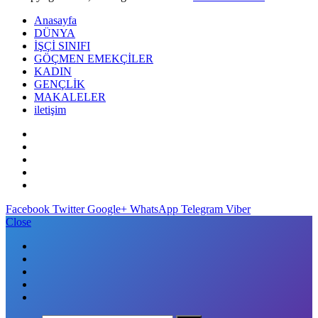
Anasayfa
DÜNYA
İŞÇİ SINIFI
GÖÇMEN EMEKÇİLER
KADIN
GENÇLİK
MAKALELER
iletişim
Facebook
Twitter
Google+
WhatsApp
Telegram
Viber
Close