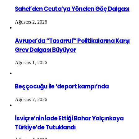
Sahel’den Ceuta’ya Yönelen Göç Dalgası
Ağustos 2, 2026
Avrupa’da “Tasarruf” Politikalarına Karşı
Grev Dalgası Büyüyor
Ağustos 1, 2026
Beş çocuğu ile ‘deport kampı’nda
Ağustos 7, 2026
İsviçre’nin İade Ettiği Bahar Yalçınkaya
Türkiye’de Tutuklandı