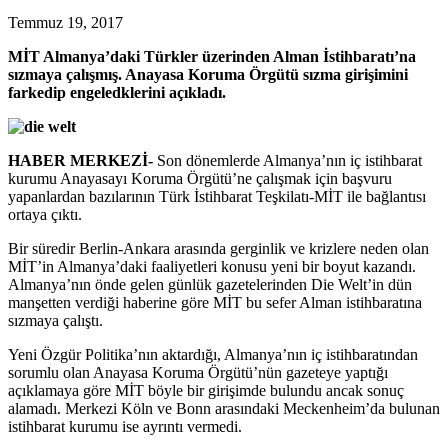
Temmuz 19, 2017
MİT Almanya’daki Türkler üzerinden Alman İstihbaratı’na
sızmaya çalışmış. Anayasa Koruma Örgütü sızma girişimini
farkedip engeledklerini açıkladı.
HABER MERKEZİ-
Son dönemlerde Almanya’nın iç istihbarat
kurumu Anayasayı Koruma Örgütü’ne çalışmak için başvuru
yapanlardan bazılarının Türk İstihbarat Teşkilatı-MİT ile bağlantısı
ortaya çıktı.
Bir süredir Berlin-Ankara arasında gerginlik ve krizlere neden olan
MİT’in Almanya’daki faaliyetleri konusu yeni bir boyut kazandı.
Almanya’nın önde gelen günlük gazetelerinden Die Welt’in dün
manşetten verdiği haberine göre MİT bu sefer Alman istihbaratına
sızmaya çalıştı.
Yeni Özgür Politika’nın aktardığı, Almanya’nın iç istihbaratından
sorumlu olan Anayasa Koruma Örgütü’nün gazeteye yaptığı
açıklamaya göre MİT böyle bir girişimde bulundu ancak sonuç
alamadı. Merkezi Köln ve Bonn arasındaki Meckenheim’da bulunan
istihbarat kurumu ise ayrıntı vermedi.