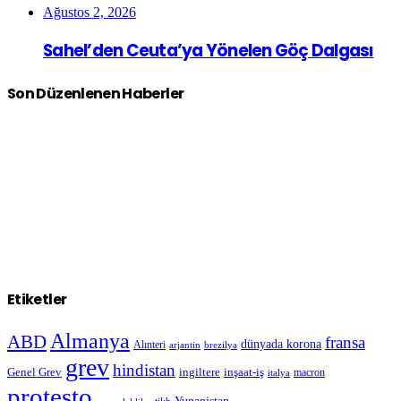
Ağustos 2, 2026
Sahel’den Ceuta’ya Yönelen Göç Dalgası
Son Düzenlenen Haberler
Etiketler
Almanya
ABD
fransa
dünyada korona
Alınteri
arjantin
brezilya
grev
hindistan
Genel Grev
inşaat-iş
ingiltere
macron
italya
protesto