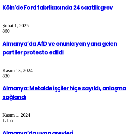
Köln’de Ford fabrikasında 24 saatlik grev
Şubat 1, 2025
860
Almanya’da AfD ve onunla yan yana gelen
partiler protesto edildi
Kasım 13, 2024
830
Almanya: Metalde işçiler hiçe sayıldı, anlaşma
sağlandı
Kasım 1, 2024
1.155
Almanya’da uyarı grevleri