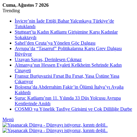
Cuma, Ağustos 7 2026
Trending
İsviçre’nin İade Ettiği Bahar Yalçınkaya Türkiye’de
Tutuklandı
Stuttgart’ta Kadın Katliamı Girişimine Karşı Kadınlar
Sokaktaydı
Sahel’den Ceuta’ya Yönelen Göç Dalgası
Avrupa’da “Tasarruf” Politikalarına Karşı Grev Dalgası
Büyüyor
Uzayan Savaş, Derinleşen Çıkmaz
Almanya’nın Hessen Eyaleti Kelkheim Şehrinde Kadın
Cinayeti
Fransız Burjuvazisi Fırsat Bu Fırsat, Yasa Üstüne Yasa
Çıkarıyor
Bologna’da Abderrahim Fakir’in Ölümü İtalya’yı Ayağa
Kaldırdı
Suruç Katliamı’nın 11. Yılında 33 Düş Yolcusu Avrupa
Kentlerinde Anıldı
COSMO ya Yönelik Tasfiye Girişimi ve Çok Dilliliğe Darbe
Menü