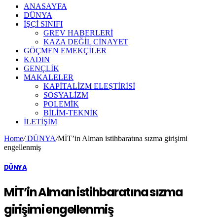
ANASAYFA
DÜNYA
İŞÇİ SINIFI
GREV HABERLERİ
KAZA DEĞİL CİNAYET
GÖÇMEN EMEKÇİLER
KADIN
GENÇLİK
MAKALELER
KAPİTALİZM ELEŞTİRİSİ
SOSYALİZM
POLEMİK
BİLİM-TEKNİK
ILETIŞIM
Home
/
DÜNYA
/
MİT’in Alman istihbaratına sızma girişimi
engellenmiş
DÜNYA
MİT’in Alman istihbaratına sızma
girişimi engellenmiş