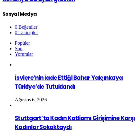
Sosyal Medya
0
Beğeniler
0
Takipçiler
Popüler
Son
Yorumlar
İsviçre’nin İade Ettiği Bahar Yalçınkaya
Türkiye’de Tutuklandı
Ağustos 6, 2026
Stuttgart’ta Kadın Katliamı Girişimine Karşı
Kadınlar Sokaktaydı