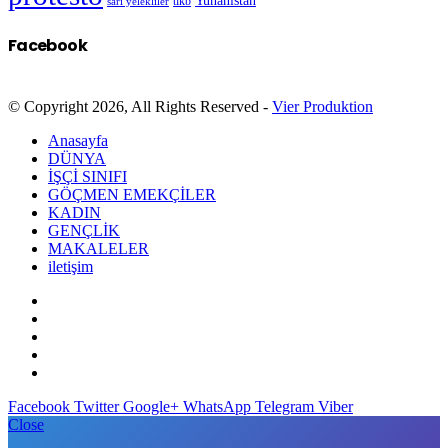
Yunanistan
sarı yelekliler
tikb
Facebook
© Copyright 2026, All Rights Reserved -
Vier Produktion
Anasayfa
DÜNYA
İŞÇİ SINIFI
GÖÇMEN EMEKÇİLER
KADIN
GENÇLİK
MAKALELER
iletişim
Facebook
Twitter
Google+
WhatsApp
Telegram
Viber
Close