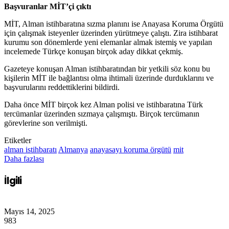
Başvuranlar MİT’çi çıktı
MİT, Alman istihbaratına sızma planını ise Anayasa Koruma Örgütü
için çalışmak isteyenler üzerinden yürütmeye çalıştı. Zira istihbarat
kurumu son dönemlerde yeni elemanlar almak istemiş ve yapılan
incelemede Türkçe konuşan birçok aday dikkat çekmiş.
Gazeteye konuşan Alman istihbaratından bir yetkili söz konu bu
kişilerin MİT ile bağlantısı olma ihtimali üzerinde durduklarını ve
başvurularını reddettiklerini bildirdi.
Daha önce MİT birçok kez Alman polisi ve istihbaratına Türk
tercümanlar üzerinden sızmaya çalışmıştı. Birçok tercümanın
görevlerine son verilmişti.
Etiketler
alman istihbaratı
Almanya
anayasayı koruma örgütü
mit
Daha fazlası
İlgili
Mayıs 14, 2025
983