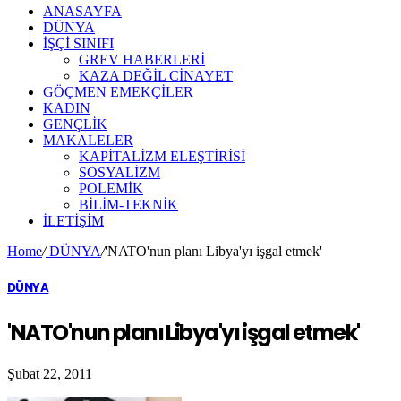
ANASAYFA
DÜNYA
İŞÇİ SINIFI
GREV HABERLERİ
KAZA DEĞİL CİNAYET
GÖÇMEN EMEKÇİLER
KADIN
GENÇLİK
MAKALELER
KAPİTALİZM ELEŞTİRİSİ
SOSYALİZM
POLEMİK
BİLİM-TEKNİK
ILETIŞIM
Home
/
DÜNYA
/
'NATO'nun planı Libya'yı işgal etmek'
DÜNYA
'NATO'nun planı Libya'yı işgal etmek'
Şubat 22, 2011