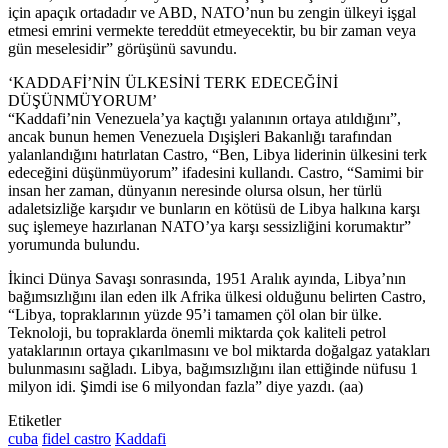
için apaçık ortadadır ve ABD, NATO’nun bu zengin ülkeyi işgal
etmesi emrini vermekte tereddüt etmeyecektir, bu bir zaman veya
gün meselesidir” görüşünü savundu.
‘KADDAFİ’NİN ÜLKESİNİ TERK EDECEĞİNİ
DÜŞÜNMÜYORUM’
“Kaddafi’nin Venezuela’ya kaçtığı yalanının ortaya atıldığını”,
ancak bunun hemen Venezuela Dışişleri Bakanlığı tarafından
yalanlandığını hatırlatan Castro, “Ben, Libya liderinin ülkesini terk
edeceğini düşünmüyorum” ifadesini kullandı. Castro, “Samimi bir
insan her zaman, dünyanın neresinde olursa olsun, her türlü
adaletsizliğe karşıdır ve bunların en kötüsü de Libya halkına karşı
suç işlemeye hazırlanan NATO’ya karşı sessizliğini korumaktır”
yorumunda bulundu.
İkinci Dünya Savaşı sonrasında, 1951 Aralık ayında, Libya’nın
bağımsızlığını ilan eden ilk Afrika ülkesi olduğunu belirten Castro,
“Libya, topraklarının yüzde 95’i tamamen çöl olan bir ülke.
Teknoloji, bu topraklarda önemli miktarda çok kaliteli petrol
yataklarının ortaya çıkarılmasını ve bol miktarda doğalgaz yatakları
bulunmasını sağladı. Libya, bağımsızlığını ilan ettiğinde nüfusu 1
milyon idi. Şimdi ise 6 milyondan fazla” diye yazdı. (aa)
Etiketler
cuba
fidel castro
Kaddafi