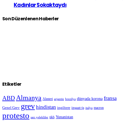
Kadınlar Sokaktaydı
Son Düzenlenen Haberler
Etiketler
Almanya
ABD
fransa
dünyada korona
Alınteri
arjantin
brezilya
grev
hindistan
Genel Grev
inşaat-iş
ingiltere
macron
italya
protesto
Yunanistan
sarı yelekliler
tikb