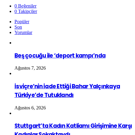
0
Beğeniler
0
Takipçiler
Popüler
Son
Yorumlar
Beş çocuğu ile ‘deport kampı’nda
Ağustos 7, 2026
İsviçre’nin İade Ettiği Bahar Yalçınkaya
Türkiye’de Tutuklandı
Ağustos 6, 2026
Stuttgart’ta Kadın Katliamı Girişimine Karşı
Kadınlar Sokaktaydı