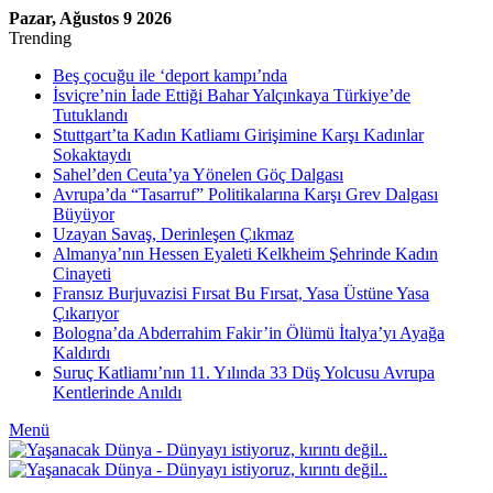
Pazar, Ağustos 9 2026
Trending
Beş çocuğu ile ‘deport kampı’nda
İsviçre’nin İade Ettiği Bahar Yalçınkaya Türkiye’de
Tutuklandı
Stuttgart’ta Kadın Katliamı Girişimine Karşı Kadınlar
Sokaktaydı
Sahel’den Ceuta’ya Yönelen Göç Dalgası
Avrupa’da “Tasarruf” Politikalarına Karşı Grev Dalgası
Büyüyor
Uzayan Savaş, Derinleşen Çıkmaz
Almanya’nın Hessen Eyaleti Kelkheim Şehrinde Kadın
Cinayeti
Fransız Burjuvazisi Fırsat Bu Fırsat, Yasa Üstüne Yasa
Çıkarıyor
Bologna’da Abderrahim Fakir’in Ölümü İtalya’yı Ayağa
Kaldırdı
Suruç Katliamı’nın 11. Yılında 33 Düş Yolcusu Avrupa
Kentlerinde Anıldı
Menü