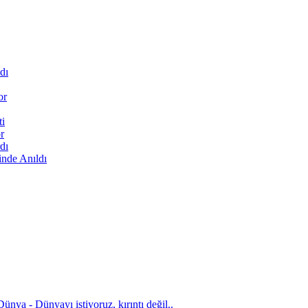
dı
or
ti
r
dı
inde Anıldı