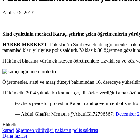
Aralık 26, 2017
Sind eyaletinin merkezi Karaçi şehrine gelen öğretmenlerin yürüy
HABER MERKEZİ
– Pakistan’ın Sind eyaletinde öğretmenler haklar
tamamladıkları yürüyüşe polis saldırdı. Yaklaşık 80 öğretmen gözaltına 
Hükümet binasına yürümek isteyen öğretmenlere tazyikli su ve göz yaşa
Öğretmenler, statü ve maaş düzeyi bakımından 16. dereceye yükseltilme
Hükümetin 2014 yılında bu konuda çeşitli sözler verdiğini ama sözün
teachers peaceful protest in Karachi and government of sindh's
— Abdul Ghaffar Memon (@AbdulGh72796567)
December 2
Etiketler
karaçi
öğretmen yürüyüşü
pakistan
polis saldırısı
Daha fazlası