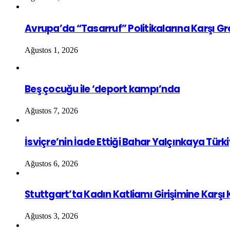
Avrupa’da “Tasarruf” Politikalarına Karşı G
Ağustos 1, 2026
Beş çocuğu ile ‘deport kampı’nda
Ağustos 7, 2026
İsviçre’nin İade Ettiği Bahar Yalçınkaya Türk
Ağustos 6, 2026
Stuttgart’ta Kadın Katliamı Girişimine Karşı
Ağustos 3, 2026