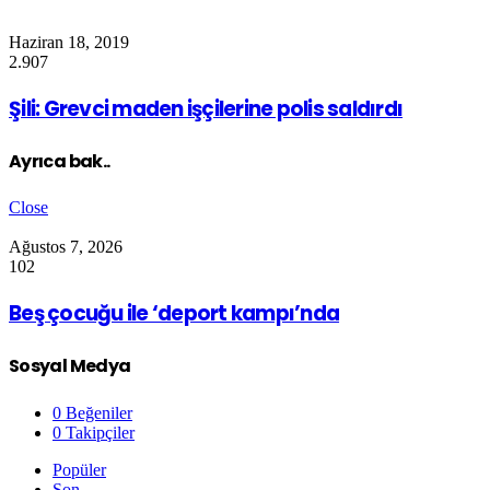
Haziran 18, 2019
2.907
Şili: Grevci maden işçilerine polis saldırdı
Ayrıca bak..
Close
Ağustos 7, 2026
102
Beş çocuğu ile ‘deport kampı’nda
Sosyal Medya
0
Beğeniler
0
Takipçiler
Popüler
Son