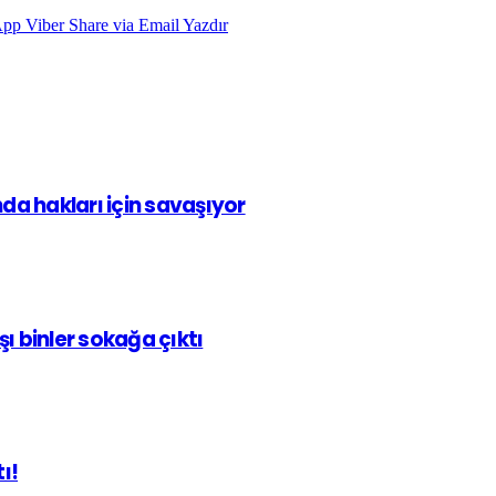
App
Viber
Share via Email
Yazdır
ında hakları için savaşıyor
ı binler sokağa çıktı
ı!