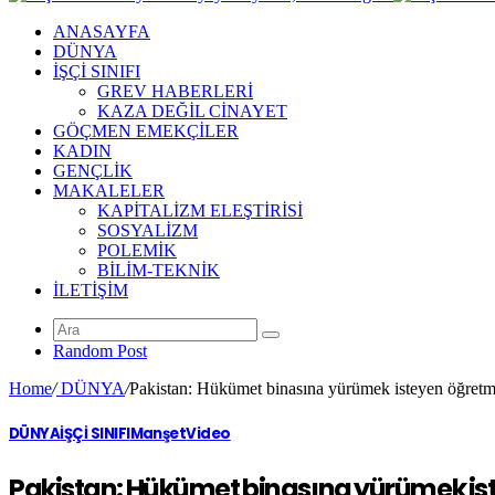
ANASAYFA
DÜNYA
İŞÇİ SINIFI
GREV HABERLERİ
KAZA DEĞİL CİNAYET
GÖÇMEN EMEKÇİLER
KADIN
GENÇLİK
MAKALELER
KAPİTALİZM ELEŞTİRİSİ
SOSYALİZM
POLEMİK
BİLİM-TEKNİK
ILETIŞIM
Random Post
Home
/
DÜNYA
/
Pakistan: Hükümet binasına yürümek isteyen öğretme
DÜNYA
İŞÇİ SINIFI
Manşet
Video
Pakistan: Hükümet binasına yürümek ist