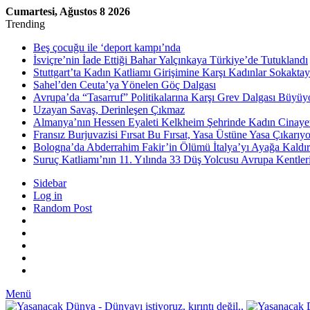
Cumartesi, Ağustos 8 2026
Trending
Beş çocuğu ile ‘deport kampı’nda
İsviçre’nin İade Ettiği Bahar Yalçınkaya Türkiye’de Tutuklandı
Stuttgart’ta Kadın Katliamı Girişimine Karşı Kadınlar Sokaktay
Sahel’den Ceuta’ya Yönelen Göç Dalgası
Avrupa’da “Tasarruf” Politikalarına Karşı Grev Dalgası Büyüy
Uzayan Savaş, Derinleşen Çıkmaz
Almanya’nın Hessen Eyaleti Kelkheim Şehrinde Kadın Cinaye
Fransız Burjuvazisi Fırsat Bu Fırsat, Yasa Üstüne Yasa Çıkarıyo
Bologna’da Abderrahim Fakir’in Ölümü İtalya’yı Ayağa Kaldır
Suruç Katliamı’nın 11. Yılında 33 Düş Yolcusu Avrupa Kentler
Sidebar
Log in
Random Post
Menü