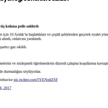
üş koluna polis saldırdı
ı için 10 Aralık’ta başlattıkları ve çeşitli şehirlerden geçerek eyalet 
alındı, onlarcası yaralandı.
rtıcı gaz sıkıldı.
lerini ve sözleşmeli öğretmenlerin düzenli çalışma koşullarına kavuştur
de durmadığını söylüyorlar.
 behavior
pic.twitter.com/5YENntlZSF
6, 2017