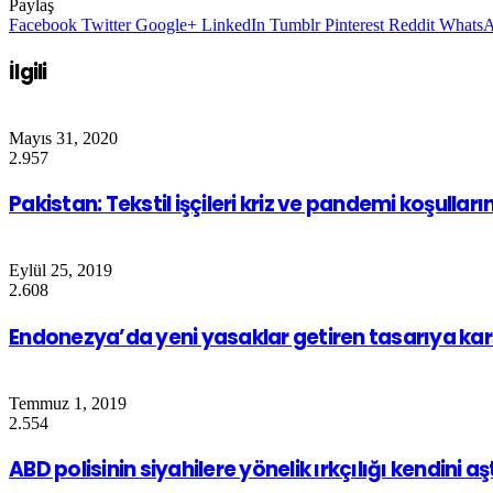
Paylaş
Facebook
Twitter
Google+
LinkedIn
Tumblr
Pinterest
Reddit
Whats
İlgili
Mayıs 31, 2020
2.957
Pakistan: Tekstil işçileri kriz ve pandemi koşullar
Eylül 25, 2019
2.608
Endonezya’da yeni yasaklar getiren tasarıya karş
Temmuz 1, 2019
2.554
ABD polisinin siyahilere yönelik ırkçılığı kendini aşt