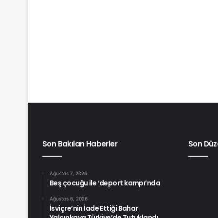
Son Bakılan Haberler
Son Düz
Ağustos 7, 2026
Beş çocuğu ile ‘deport kampı’nda
Ağustos 6, 2026
İsviçre’nin İade Ettiği Bahar
Yalçınkaya Türkiye’de Tutuklandı