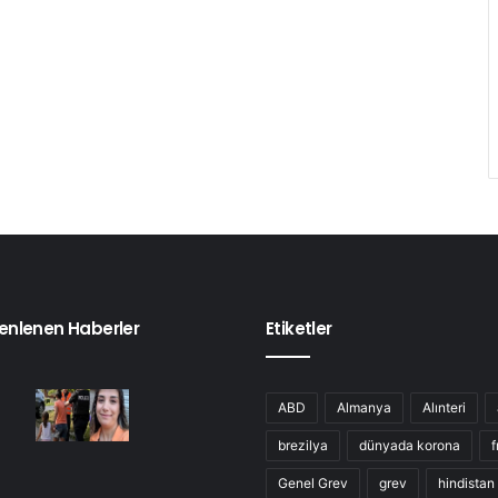
enlenen Haberler
Etiketler
ABD
Almanya
Alınteri
brezilya
dünyada korona
f
Genel Grev
grev
hindistan