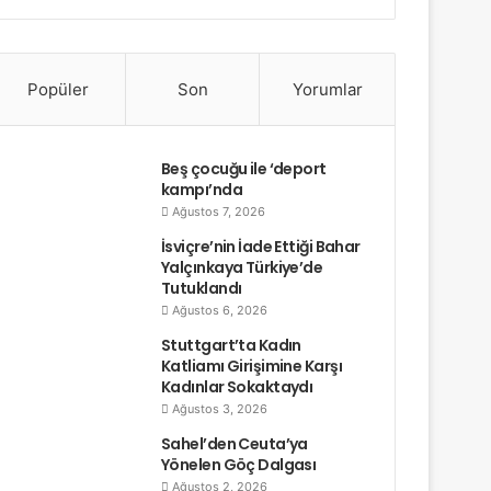
Popüler
Son
Yorumlar
Beş çocuğu ile ‘deport
kampı’nda
Ağustos 7, 2026
İsviçre’nin İade Ettiği Bahar
Yalçınkaya Türkiye’de
Tutuklandı
Ağustos 6, 2026
Stuttgart’ta Kadın
Katliamı Girişimine Karşı
Kadınlar Sokaktaydı
Ağustos 3, 2026
Sahel’den Ceuta’ya
Yönelen Göç Dalgası
Ağustos 2, 2026