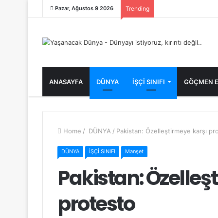
Pazar, Ağustos 9 2026
Trending
ANASAYFA
DÜNYA
İŞÇİ SINIFI
GÖÇMEN E
Home
/
DÜNYA
/
Pakistan: Özelleştirmeye karşı pr
DÜNYA
İŞÇİ SINIFI
Manşet
Pakistan: Özelleş
protesto