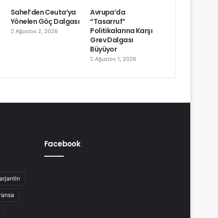
Sahel’den Ceuta’ya
Avrupa’da
Yönelen Göç Dalgası
“Tasarruf”
Politikalarına Karşı
Ağustos 2, 2026
Grev Dalgası
Büyüyor
Ağustos 1, 2026
Facebook
arjantin
ransa