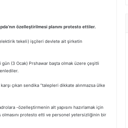
apda’nın özelleştirilmesi planını protesto ettiler.
ektirik tekeli) işçileri devlete ait şirketin
i gün (3 Ocak) Prshawar başta olmak üzere çeşitli
enlediler.
e karşı çıkan sendika “talepleri dikkate alınmazsa ülke
rolara -özelleştirmenin alt yapısını hazırlamak için
ş olmasını protesto etti ve personel yetersizliğinin bir