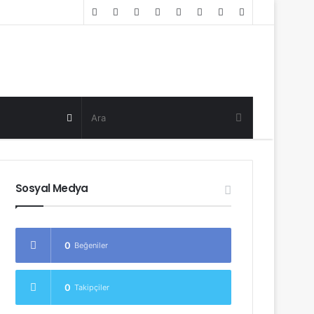
Random
Log
Sidebar
Post
in
Random
Post
Sosyal Medya
0
Beğeniler
0
Takipçiler