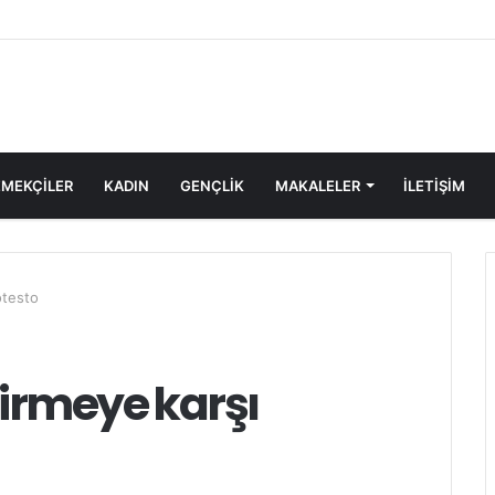
MEKÇİLER
KADIN
GENÇLİK
MAKALELER
ILETIŞIM
otesto
tirmeye karşı