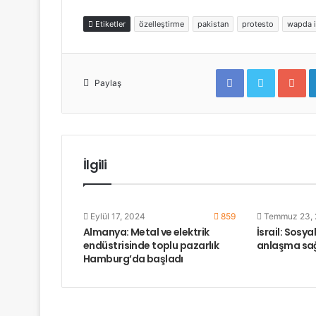
Etiketler
özelleştirme
pakistan
protesto
wapda i
F
T
G
a
w
o
Paylaş
c
i
o
e
t
g
b
t
l
o
e
e
o
r
+
k
İlgili
Eylül 17, 2024
859
Temmuz 23,
Almanya: Metal ve elektrik
İsrail: Sosy
endüstrisinde toplu pazarlık
anlaşma sa
Hamburg’da başladı