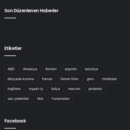
Son Düzenlenen Haberler
Etiketler
ABD
Almanya
Alınteri
arjantin
brezilya
dünyada korona
fransa
Genel Grev
grev
hindistan
ingiltere
inşaat-iş
italya
macron
protesto
sarı yelekliler
tikb
Yunanistan
Facebook