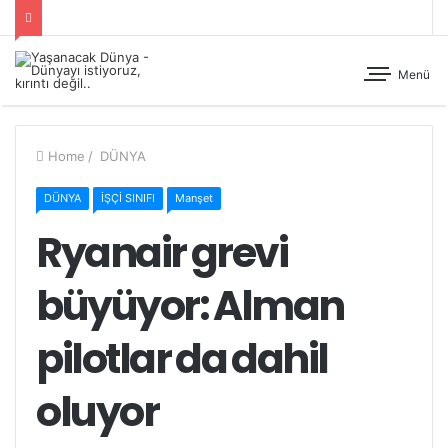
Menü
Home
/
DÜNYA
DÜNYA
İŞÇİ SINIFI
Manşet
Ryanair grevi
büyüyor: Alman
pilotlar da dahil
oluyor