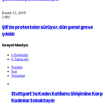
Kasım 13, 2019
2.801
Şili’de protestolar sürüyor, dün genel greve
çıkıldı
Sosyal Medya
0
Beğeniler
0
Takipçiler
Popüler
Son
Yorumlar
Stuttgart’ta Kadın Katliamı Girişimine Karşı
Kadınlar Sokaktaydı