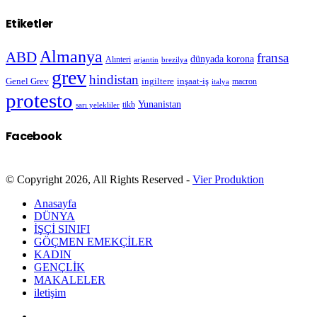
Etiketler
Almanya
ABD
fransa
dünyada korona
Alınteri
arjantin
brezilya
grev
hindistan
Genel Grev
inşaat-iş
ingiltere
macron
italya
protesto
Yunanistan
sarı yelekliler
tikb
Facebook
© Copyright 2026, All Rights Reserved -
Vier Produktion
Anasayfa
DÜNYA
İŞÇİ SINIFI
GÖÇMEN EMEKÇİLER
KADIN
GENÇLİK
MAKALELER
iletişim