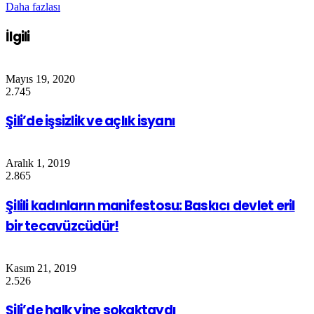
Daha fazlası
İlgili
Mayıs 19, 2020
2.745
Şili’de işsizlik ve açlık isyanı
Aralık 1, 2019
2.865
Şilili kadınların manifestosu: Baskıcı devlet eril
bir tecavüzcüdür!
Kasım 21, 2019
2.526
Şili’de halk yine sokaktaydı