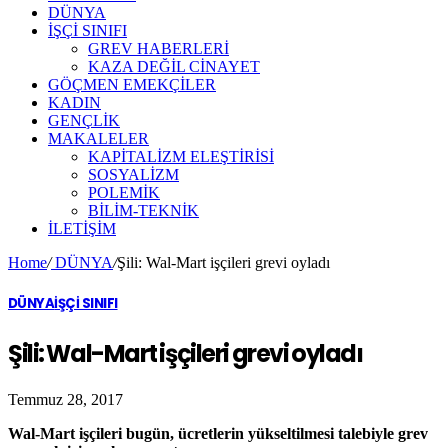
DÜNYA
İŞÇİ SINIFI
GREV HABERLERİ
KAZA DEĞİL CİNAYET
GÖÇMEN EMEKÇİLER
KADIN
GENÇLİK
MAKALELER
KAPİTALİZM ELEŞTİRİSİ
SOSYALİZM
POLEMİK
BİLİM-TEKNİK
ILETIŞIM
Home
/
DÜNYA
/
Şili: Wal-Mart işçileri grevi oyladı
DÜNYA
İŞÇİ SINIFI
Şili: Wal-Mart işçileri grevi oyladı
Temmuz 28, 2017
Wal-Mart işçileri bugün, ücretlerin yükseltilmesi talebiyle grev