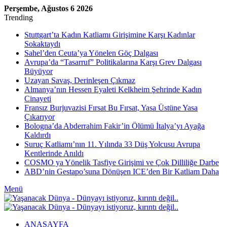
Perşembe, Ağustos 6 2026
Trending
Stuttgart’ta Kadın Katliamı Girişimine Karşı Kadınlar
Sokaktaydı
Sahel’den Ceuta’ya Yönelen Göç Dalgası
Avrupa’da “Tasarruf” Politikalarına Karşı Grev Dalgası
Büyüyor
Uzayan Savaş, Derinleşen Çıkmaz
Almanya’nın Hessen Eyaleti Kelkheim Şehrinde Kadın
Cinayeti
Fransız Burjuvazisi Fırsat Bu Fırsat, Yasa Üstüne Yasa
Çıkarıyor
Bologna’da Abderrahim Fakir’in Ölümü İtalya’yı Ayağa
Kaldırdı
Suruç Katliamı’nın 11. Yılında 33 Düş Yolcusu Avrupa
Kentlerinde Anıldı
COSMO ya Yönelik Tasfiye Girişimi ve Çok Dilliliğe Darbe
ABD’nin Gestapo’suna Dönüşen ICE’den Bir Katliam Daha
Menü
ANASAYFA