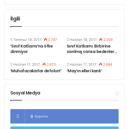
Londra’da geçtiğimiz hafta yaşanan yangın
İlgili
katliamında ölenlerin sayısı 79 olarak açıklanmakla
birlikte gerçekte kaç kişinin katledildiği bilinemiyor.
Temmuz 19, 2017
2.767
Haziran 19, 2017
2.359
Yoksulların yaşadığı binada yaşanan yangın ‘sınıf
‘Sınıf Katliamı’na öfke
Sınıf Katliamı: Birbirine
dinmiyor
sarılmış cansız bedenler…
katliamı’ niteliği taşıyor.
Haziran 17, 2017
2.670
Haziran 17, 2017
2.684
Etiketler
anma töreni
londra yangını
sınıf katliamı
‘Muhafazakarlar defolun!’
‘May’ın elleri kanlı’
Sosyal Medya
0
Beğeniler