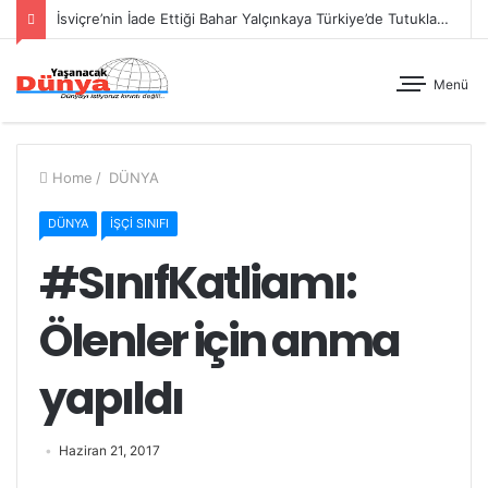
İsviçre’nin İade Ettiği Bahar Yalçınkaya Türkiye’de Tutuklandı
Menü
Home
/
DÜNYA
DÜNYA
İŞÇİ SINIFI
#SınıfKatliamı:
Ölenler için anma
yapıldı
Haziran 21, 2017