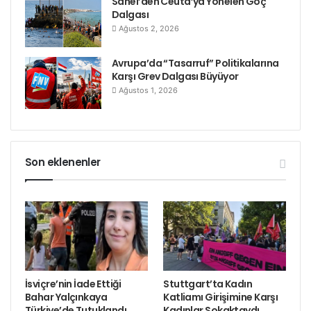
Sahel’den Ceuta’ya Yönelen Göç
Dalgası
Ağustos 2, 2026
Avrupa’da “Tasarruf” Politikalarına
Karşı Grev Dalgası Büyüyor
Ağustos 1, 2026
Son eklenenler
İsviçre’nin İade Ettiği
Stuttgart’ta Kadın
Bahar Yalçınkaya
Katliamı Girişimine Karşı
Türkiye’de Tutuklandı
Kadınlar Sokaktaydı