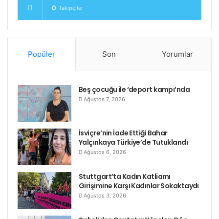
0
Takipçiler
Popüler
Son
Yorumlar
Beş çocuğu ile ‘deport kampı’nda
Ağustos 7, 2026
İsviçre’nin İade Ettiği Bahar
Yalçınkaya Türkiye’de Tutuklandı
Ağustos 6, 2026
Stuttgart’ta Kadın Katliamı
Girişimine Karşı Kadınlar Sokaktaydı
Ağustos 3, 2026