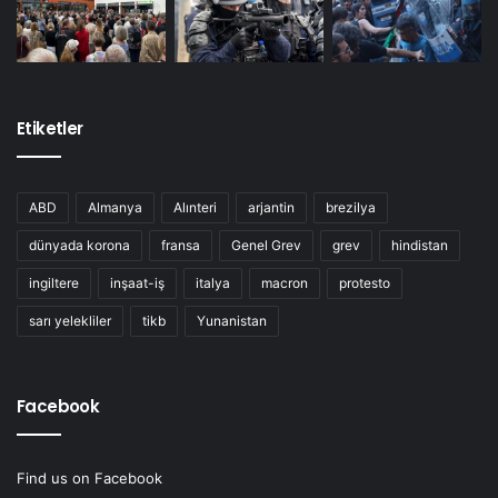
Etiketler
ABD
Almanya
Alınteri
arjantin
brezilya
dünyada korona
fransa
Genel Grev
grev
hindistan
ingiltere
inşaat-iş
italya
macron
protesto
sarı yelekliler
tikb
Yunanistan
Facebook
Find us on Facebook