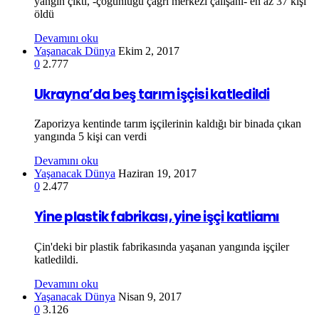
yangın çıktı, -çoğunluğu çağrı merkezi çalışanı- en az 37 kişi
öldü
Devamını oku
Yaşanacak Dünya
Ekim 2, 2017
0
2.777
Ukrayna’da beş tarım işçisi katledildi
Zaporizya kentinde tarım işçilerinin kaldığı bir binada çıkan
yangında 5 kişi can verdi
Devamını oku
Yaşanacak Dünya
Haziran 19, 2017
0
2.477
Yine plastik fabrikası, yine işçi katliamı
Çin'deki bir plastik fabrikasında yaşanan yangında işçiler
katledildi.
Devamını oku
Yaşanacak Dünya
Nisan 9, 2017
0
3.126