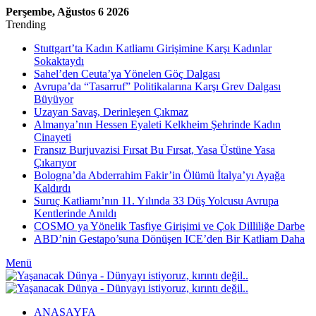
Perşembe, Ağustos 6 2026
Trending
Stuttgart’ta Kadın Katliamı Girişimine Karşı Kadınlar
Sokaktaydı
Sahel’den Ceuta’ya Yönelen Göç Dalgası
Avrupa’da “Tasarruf” Politikalarına Karşı Grev Dalgası
Büyüyor
Uzayan Savaş, Derinleşen Çıkmaz
Almanya’nın Hessen Eyaleti Kelkheim Şehrinde Kadın
Cinayeti
Fransız Burjuvazisi Fırsat Bu Fırsat, Yasa Üstüne Yasa
Çıkarıyor
Bologna’da Abderrahim Fakir’in Ölümü İtalya’yı Ayağa
Kaldırdı
Suruç Katliamı’nın 11. Yılında 33 Düş Yolcusu Avrupa
Kentlerinde Anıldı
COSMO ya Yönelik Tasfiye Girişimi ve Çok Dilliliğe Darbe
ABD’nin Gestapo’suna Dönüşen ICE’den Bir Katliam Daha
Menü
ANASAYFA