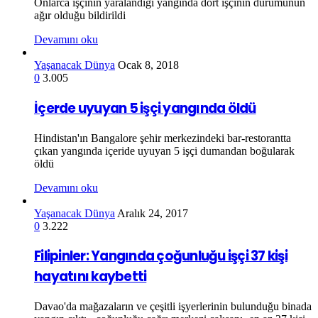
Onlarca işçinin yaralandığı yangında dört işçinin durumunun
ağır olduğu bildirildi
Devamını oku
Yaşanacak Dünya
Ocak 8, 2018
0
3.005
İçerde uyuyan 5 işçi yangında öldü
Hindistan'ın Bangalore şehir merkezindeki bar-restorantta
çıkan yangında içeride uyuyan 5 işçi dumandan boğularak
öldü
Devamını oku
Yaşanacak Dünya
Aralık 24, 2017
0
3.222
Filipinler: Yangında çoğunluğu işçi 37 kişi
hayatını kaybetti
Davao'da mağazaların ve çeşitli işyerlerinin bulunduğu binada