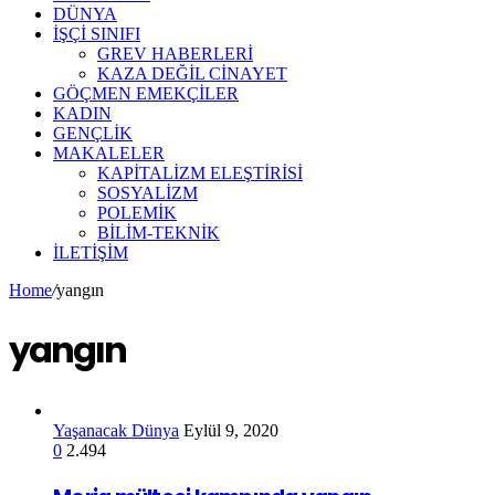
DÜNYA
İŞÇİ SINIFI
GREV HABERLERİ
KAZA DEĞİL CİNAYET
GÖÇMEN EMEKÇİLER
KADIN
GENÇLİK
MAKALELER
KAPİTALİZM ELEŞTİRİSİ
SOSYALİZM
POLEMİK
BİLİM-TEKNİK
ILETIŞIM
Home
/
yangın
yangın
Yaşanacak Dünya
Eylül 9, 2020
0
2.494