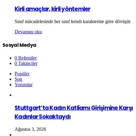
Kirli amaçlar, kirli yöntemler
Sınıf mücadelesinde her sınıf kendi karakterine göre dövüşür
Devamını oku
Sosyal Medya
0
Beğeniler
0
Takipçiler
Popüler
Son
Yorumlar
Stuttgart’ta Kadın Katliamı Girişimine Karşı
Kadınlar Sokaktaydı
Ağustos 3, 2026