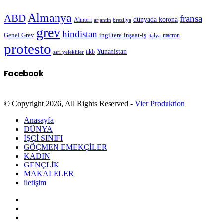
Almanya
ABD
fransa
dünyada korona
Alınteri
arjantin
brezilya
grev
hindistan
Genel Grev
inşaat-iş
ingiltere
macron
italya
protesto
Yunanistan
sarı yelekliler
tikb
Facebook
© Copyright 2026, All Rights Reserved -
Vier Produktion
Anasayfa
DÜNYA
İŞÇİ SINIFI
GÖÇMEN EMEKÇİLER
KADIN
GENÇLİK
MAKALELER
iletişim