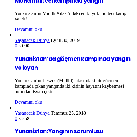
Moria mülteci kampında yangın
Yunanistan’ın Midilli Adası’ndaki en büyük mülteci kampı
yandı!
Devamını oku
Yaşanacak Dünya
Eylül 30, 2019
0
3.090
Yunanistan’da göçmen kampında yangın
ve isyan
Yunanistan’ın Lesvos (Midilli) adasındaki bir göçmen
kampında çıkan yangında iki kişinin hayatını kaybetmesi
ardından isyan çıktı
Devamını oku
Yasanacak Dünya
Temmuz 25, 2018
0
3.258
Yunanistan:Yangının sorumlusu