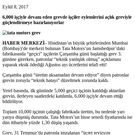
Eylül 8, 2017
6,000 işçiyle devam eden grevde işçiler eylemlerini açlık greviyle
güçlendirmeye hazırlanıyorlar
HABER MERKEZİ
– Hindistan’ın büyük şehirlerinden Mumbai
(Bombay)’de merkezi bulunan Tata Motors’un Jamshedpur’daki
fabrikasında “geçici” işçilerin Çarşamba günü başlattığı grev 3.
gününe girerken, patronlar “teknik yanlışlık olmuş” açıklaması
yaparak eksik ödediği Ağustos ayı ücretlerini telafi etti!
Çarşamba günü “üretim aksamadan devam ediyor” diyen patronlar
grevin zoruyla “teknik hatayı” düzeltmek zorunda kaldı.
Yerel basında, ilk gününde 5,000 geçici işçinin katıldığı aktarılan
grevin, ilerleyen saatlerdeki katılımla, 6,000 işçiyle devam ettiği
bildiriliyor.
Toplam 10,000 işçinin çalıştığı fabrikada üretim, bu nedenle yarı
yarıya düşmüş durumda. Tata Motors’un hisse senedi fiyatlarında ise
dün itibariyle yüzde 1,30 düşüş yaşandı.
Grev, 31 Temmuz’da patronla imzalanan “ücret revizyon