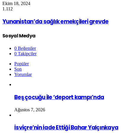
Ekim 18, 2024
1.112
Yunanistan’da sağlık emekçileri grevde
Sosyal Medya
0
Beğeniler
0
Takipçiler
Popüler
Son
Yorumlar
Beş çocuğu ile ‘deport kampı’nda
Ağustos 7, 2026
İsviçre’nin İade Ettiği Bahar Yalçınkaya