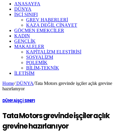
ANASAYFA
DÜNYA
İŞÇİ SINIFI
GREV HABERLERİ
KAZA DEĞİL CİNAYET
GÖÇMEN EMEKÇİLER
KADIN
GENÇLİK
MAKALELER
KAPİTALİZM ELEŞTİRİSİ
SOSYALİZM
POLEMİK
BİLİM-TEKNİK
ILETIŞIM
Home
/
DÜNYA
/
Tata Motors grevinde işçiler açlık grevine
hazırlanıyor
DÜNYA
İŞÇİ SINIFI
Tata Motors grevinde işçiler açlık
grevine hazırlanıyor