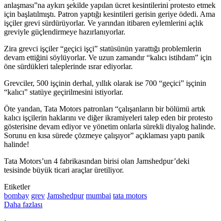
anlaşması”na aykırı şekilde yapılan ücret kesintilerini protesto etmek
için başlatılmıştı. Patron yaptığı kesintileri gerisin geriye ödedi. Ama
işçiler grevi sürdürüyorlar. Ve yarından itibaren eylemlerini açlık
greviyle güçlendirmeye hazırlanıyorlar.
Zira grevci işçiler “geçici işçi” statüsünün yarattığı problemlerin
devam ettiğini söylüyorlar. Ve uzun zamandır “kalıcı istihdam” için
öne sürdükleri taleplerinde ısrar ediyorlar.
Grevciler, 500 işçinin derhal, yıllık olarak ise 700 “geçici” işçinin
“kalıcı” statüye geçirilmesini istiyorlar.
Öte yandan, Tata Motors patronları “çalışanların bir bölümü artık
kalıcı işçilerin haklarını ve diğer ikramiyeleri talep eden bir protesto
gösterisine devam ediyor ve yönetim onlarla sürekli diyalog halinde.
Sorunu en kısa sürede çözmeye çalışıyor” açıklaması yaptı panik
halinde!
Tata Motors’un 4 fabrikasından birisi olan Jamshedpur’deki
tesisinde büyük ticari araçlar üretiliyor.
Etiketler
bombay
grev
Jamshedpur
mumbai
tata motors
Daha fazlası