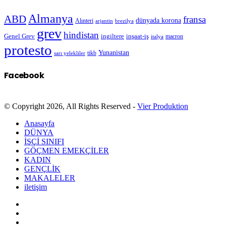
Almanya
ABD
fransa
dünyada korona
Alınteri
arjantin
brezilya
grev
hindistan
Genel Grev
inşaat-iş
ingiltere
macron
italya
protesto
Yunanistan
sarı yelekliler
tikb
Facebook
© Copyright 2026, All Rights Reserved -
Vier Produktion
Anasayfa
DÜNYA
İŞÇİ SINIFI
GÖÇMEN EMEKÇİLER
KADIN
GENÇLİK
MAKALELER
iletişim