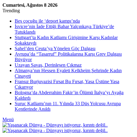
Cumartesi, Ağustos 8 2026
Trending
Beş çocuğu ile ‘deport kampı’nda
İsviçre’nin İade Ettiği Bahar Yalçınkaya Türkiye’de
Tutuklandı
Stuttgart’ta Kadın Katliamı Girişimine Karşı Kadınlar
Sokaktaydı
Sahel’den Ceuta’ya Yönelen Göç Dalgası
Avrupa’da “Tasarruf” Politikalarına Karşı Grev Dalgası
Büyüyor
Uzayan Savaş, Derinleşen Çıkmaz
Almanya’nın Hessen Eyaleti Kelkheim Şehrinde Kadın
Cinayeti
Fransız Burjuvazisi Fırsat Bu Fırsat, Yasa Üstüne Yasa
Çıkarıyor
Bologna’da Abderrahim Fakir’in Ölümü İtalya’yı Ayağa
Kaldırdı
Suruç Katliamı’nın 11. Yılında 33 Düş Yolcusu Avrupa
Kentlerinde Anıldı
Menü