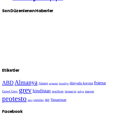
Son Düzenlenen Haberler
Etiketler
Almanya
ABD
fransa
dünyada korona
Alınteri
arjantin
brezilya
grev
hindistan
Genel Grev
inşaat-iş
ingiltere
macron
italya
protesto
Yunanistan
sarı yelekliler
tikb
Facebook