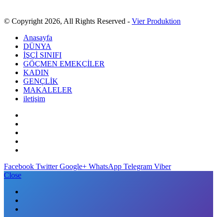
© Copyright 2026, All Rights Reserved -
Vier Produktion
Anasayfa
DÜNYA
İŞÇİ SINIFI
GÖÇMEN EMEKÇİLER
KADIN
GENÇLİK
MAKALELER
iletişim
Facebook
Twitter
Google+
WhatsApp
Telegram
Viber
Close