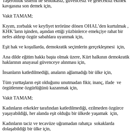
Taşeronluk sistemi ile sendikasız, güvencesiz ve geleceksiz ekmek
kavgasına son demek için,
Vakit TAMAM;
Kıyım, zorbalık ve keyfiyet terörüne dönen OHAL’den kurtulmak ,
KHK’ların işinden, aşından ettiği yüzbinlerce emekçiye rahat bir
nefes aldırıp özgür sabahlara uyanmak için,
Eşit hak ve koşullarda, demokratik seçimlerin gerçekleşmesi için,
Ana dilde eğitim hakkı başta olmak üzere, Kürt halkının demokratik
haklarının anayasal güvenceye alınması için,
İnsanların katledilmediği, anaların ağlamadığı bir ülke için,
Tüm yurttaşların eşit olduğunu unutmadan fikir, inanç, ifade ve
örgütlenme özgürlüğünü kazanmak için,
Vakit TAMAM;
Kadınların erkekler tarafından katledilmediği, ezilmeden özgürce
yaşayabildiği, her alanda eşit olduğu bir ülkede yaşamak için,
Kadınların taciz ve tecavüze uğramadan rahatça sokaklarda
dolaşabildiği bir ülke için,