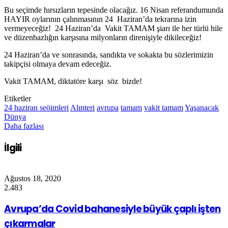
Bu seçimde hırsızların tepesinde olacağız. 16 Nisan referandumunda
HAYIR oylarının çalınmasının 24 Haziran’da tekrarına izin
vermeyeceğiz! 24 Haziran’da Vakit TAMAM şiarı ile her türlü hile
ve düzenbazlığın karşısına milyonların direnişiyle dikileceğiz!
24 Haziran’da ve sonrasında, sandıkta ve sokakta bu sözlerimizin
takipçisi olmaya devam edeceğiz.
Vakit TAMAM, diktatöre karşı söz bizde!
Etiketler
24 haziran seöimleri
Alınteri
avrupa
tamam
vakit tamam
Yaşanacak
Dünya
Daha fazlası
İlgili
Ağustos 18, 2020
2.483
Avrupa’da Covid bahanesiyle büyük çaplı işten
çıkarmalar