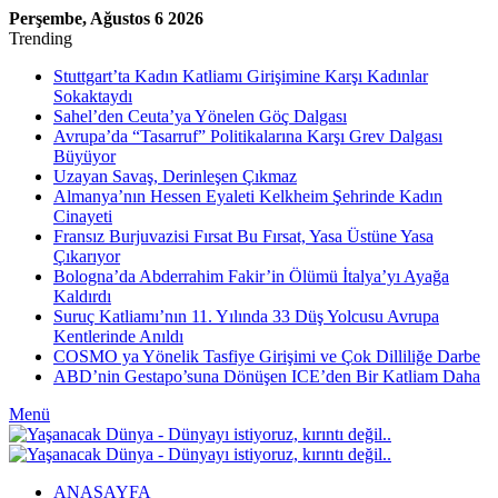
Perşembe, Ağustos 6 2026
Trending
Stuttgart’ta Kadın Katliamı Girişimine Karşı Kadınlar
Sokaktaydı
Sahel’den Ceuta’ya Yönelen Göç Dalgası
Avrupa’da “Tasarruf” Politikalarına Karşı Grev Dalgası
Büyüyor
Uzayan Savaş, Derinleşen Çıkmaz
Almanya’nın Hessen Eyaleti Kelkheim Şehrinde Kadın
Cinayeti
Fransız Burjuvazisi Fırsat Bu Fırsat, Yasa Üstüne Yasa
Çıkarıyor
Bologna’da Abderrahim Fakir’in Ölümü İtalya’yı Ayağa
Kaldırdı
Suruç Katliamı’nın 11. Yılında 33 Düş Yolcusu Avrupa
Kentlerinde Anıldı
COSMO ya Yönelik Tasfiye Girişimi ve Çok Dilliliğe Darbe
ABD’nin Gestapo’suna Dönüşen ICE’den Bir Katliam Daha
Menü
ANASAYFA