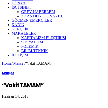
DÜNYA
İŞÇİ SINIFI
GREV HABERLERİ
KAZA DEĞİL CİNAYET
GÖÇMEN EMEKÇİLER
KADIN
GENÇLİK
MAKALELER
KAPİTALİZM ELEŞTİRİSİ
SOSYALİZM
POLEMİK
BİLİM-TEKNİK
ILETIŞIM
Home
/
Manşet
/
“Vakit TAMAM”
Manşet
“Vakit TAMAM”
Haziran 14, 2018