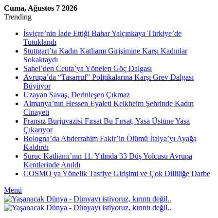
Cuma, Ağustos 7 2026
Trending
İsviçre’nin İade Ettiği Bahar Yalçınkaya Türkiye’de
Tutuklandı
Stuttgart’ta Kadın Katliamı Girişimine Karşı Kadınlar
Sokaktaydı
Sahel’den Ceuta’ya Yönelen Göç Dalgası
Avrupa’da “Tasarruf” Politikalarına Karşı Grev Dalgası
Büyüyor
Uzayan Savaş, Derinleşen Çıkmaz
Almanya’nın Hessen Eyaleti Kelkheim Şehrinde Kadın
Cinayeti
Fransız Burjuvazisi Fırsat Bu Fırsat, Yasa Üstüne Yasa
Çıkarıyor
Bologna’da Abderrahim Fakir’in Ölümü İtalya’yı Ayağa
Kaldırdı
Suruç Katliamı’nın 11. Yılında 33 Düş Yolcusu Avrupa
Kentlerinde Anıldı
COSMO ya Yönelik Tasfiye Girişimi ve Çok Dilliliğe Darbe
Menü