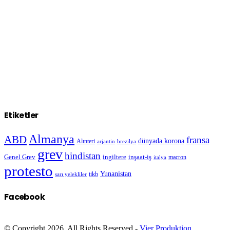
Etiketler
Almanya
ABD
fransa
dünyada korona
Alınteri
arjantin
brezilya
grev
hindistan
Genel Grev
inşaat-iş
ingiltere
macron
italya
protesto
Yunanistan
sarı yelekliler
tikb
Facebook
© Copyright 2026, All Rights Reserved -
Vier Produktion