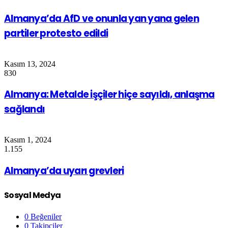
Almanya’da AfD ve onunla yan yana gelen
partiler protesto edildi
Kasım 13, 2024
830
Almanya: Metalde işçiler hiçe sayıldı, anlaşma
sağlandı
Kasım 1, 2024
1.155
Almanya’da uyarı grevleri
Sosyal Medya
0
Beğeniler
0
Takipçiler