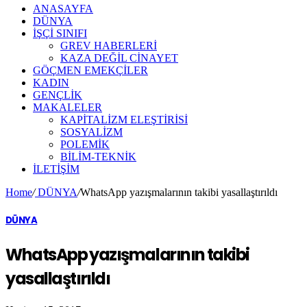
ANASAYFA
DÜNYA
İŞÇİ SINIFI
GREV HABERLERİ
KAZA DEĞİL CİNAYET
GÖÇMEN EMEKÇİLER
KADIN
GENÇLİK
MAKALELER
KAPİTALİZM ELEŞTİRİSİ
SOSYALİZM
POLEMİK
BİLİM-TEKNİK
ILETIŞIM
Home
/
DÜNYA
/
WhatsApp yazışmalarının takibi yasallaştırıldı
DÜNYA
WhatsApp yazışmalarının takibi
yasallaştırıldı