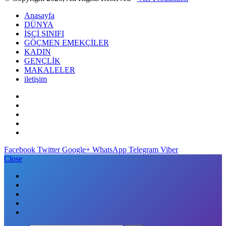
Anasayfa
DÜNYA
İŞÇİ SINIFI
GÖÇMEN EMEKÇİLER
KADIN
GENÇLİK
MAKALELER
iletişim
Facebook
Twitter
Google+
WhatsApp
Telegram
Viber
Close