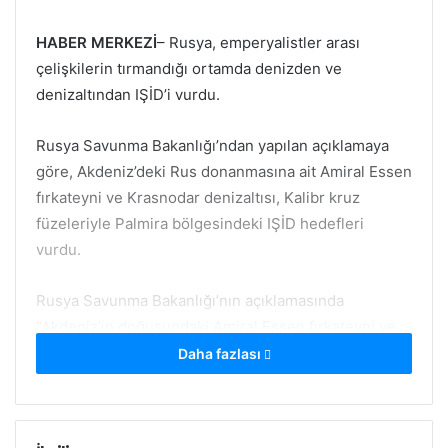
HABER MERKEZİ
– Rusya, emperyalistler arası
çelişkilerin tırmandığı ortamda denizden ve
denizaltından IŞİD’i vurdu.
Rusya Savunma Bakanlığı’ndan yapılan açıklamaya
göre, Akdeniz’deki Rus donanmasına ait Amiral Essen
fırkateyni ve Krasnodar denizaltısı, Kalibr kruz
füzeleriyle Palmira bölgesindeki IŞİD hedefleri
vurdu.
Rusya Savunma Bakanlığı’nın açıklamasında
“Akdeniz’in doğusundaki Amiral Essen fırkateyni ve
Krasnodar denizaltısından Suriye’nin Palmira
Daha fazlası
bölgesindeki IŞİD hedeflerine 4 Kalibr kruz füzesi
fırlatıldı ve tüm hedefler vuruldu” ifadeleri kullanıldı.