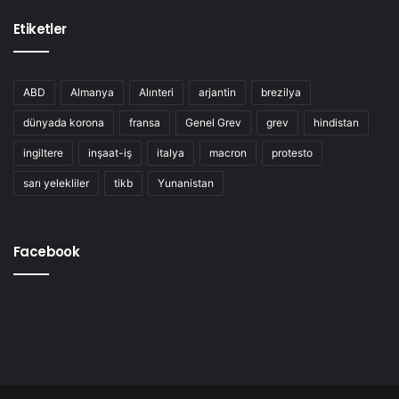
Etiketler
ABD
Almanya
Alınteri
arjantin
brezilya
dünyada korona
fransa
Genel Grev
grev
hindistan
ingiltere
inşaat-iş
italya
macron
protesto
sarı yelekliler
tikb
Yunanistan
Facebook