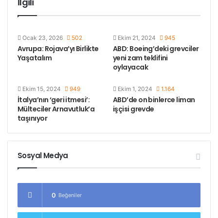
İlgili
Bununla yapılan IŞİD’i vurmaktan çok rakip
emperyalistlere mesaj vermektir!
Ocak 23, 2026
502
Ekim 21, 2024
945
Dün de ABD emperyalistleri balistik füze sistemini
Avrupa: Rojava’yı Birlikte
ABD: Boeing’deki grevciler
test ettiğini duyurmuştu.
Yaşatalım
yeni zam teklifini
oylayacak
Etiketler
ABD
akdeniz
rusya
savaş
Ekim 15, 2024
949
Ekim 1, 2024
1.164
İtalya’nın ‘geri itmesi’:
ABD’de on binlerce liman
Mülteciler Arnavutluk’a
işçisi grevde
taşınıyor
Sosyal Medya
0
Beğeniler