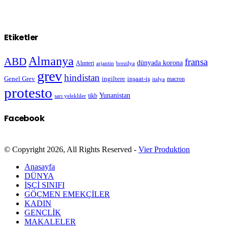
Etiketler
Almanya
ABD
fransa
dünyada korona
Alınteri
arjantin
brezilya
grev
hindistan
Genel Grev
inşaat-iş
ingiltere
macron
italya
protesto
Yunanistan
sarı yelekliler
tikb
Facebook
© Copyright 2026, All Rights Reserved -
Vier Produktion
Anasayfa
DÜNYA
İŞÇİ SINIFI
GÖÇMEN EMEKÇİLER
KADIN
GENÇLİK
MAKALELER