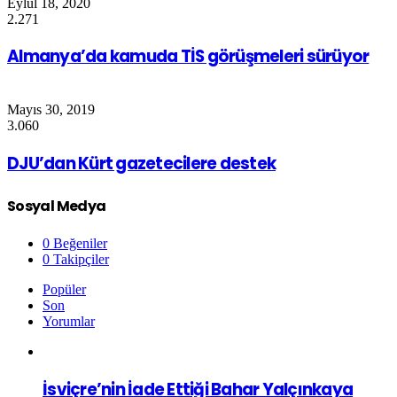
Eylül 18, 2020
2.271
Almanya’da kamuda TİS görüşmeleri sürüyor
Mayıs 30, 2019
3.060
DJU’dan Kürt gazetecilere destek
Sosyal Medya
0
Beğeniler
0
Takipçiler
Popüler
Son
Yorumlar
İsviçre’nin İade Ettiği Bahar Yalçınkaya