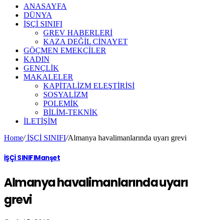
ANASAYFA
DÜNYA
İŞÇİ SINIFI
GREV HABERLERİ
KAZA DEĞİL CİNAYET
GÖÇMEN EMEKÇİLER
KADIN
GENÇLİK
MAKALELER
KAPİTALİZM ELEŞTİRİSİ
SOSYALİZM
POLEMİK
BİLİM-TEKNİK
ILETIŞIM
Home
/
İŞÇİ SINIFI
/
Almanya havalimanlarında uyarı grevi
İŞÇİ SINIFI
Manşet
Almanya havalimanlarında uyarı
grevi