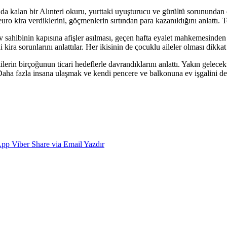
rdunda kalan bir Alınteri okuru, yurttaki uyuşturucu ve gürültü sorununda
euro kira verdiklerini, göçmenlerin sırtından para kazanıldığını anlattı
ev sahibinin kapısına afişler asılması, geçen hafta eyalet mahkemesinden 
ira sorunlarını anlattılar. Her ikisinin de çocuklu aileler olması dikkat 
n birçoğunun ticari hedeflerle davrandıklarını anlattı. Yakın gelecekte
 Daha fazla insana ulaşmak ve kendi pencere ve balkonuna ev işgalini de
App
Viber
Share via Email
Yazdır