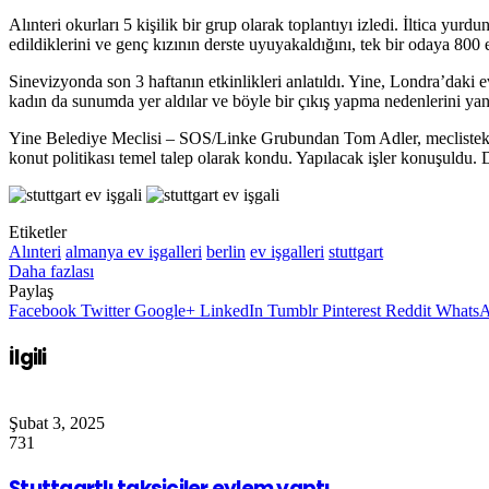
Alınteri okurları 5 kişilik bir grup olarak toplantıyı izledi. İltica yu
edildiklerini ve genç kızının derste uyuyakaldığını, tek bir odaya 800 
Sinevizyonda son 3 haftanın etkinlikleri anlatıldı. Yine, Londra’daki 
kadın da sunumda yer aldılar ve böyle bir çıkış yapma nedenlerini yani k
Yine Belediye Meclisi – SOS/Linke Grubundan Tom Adler, meclistekileri
konut politikası temel talep olarak kondu. Yapılacak işler konuşuldu.
Etiketler
Alınteri
almanya ev işgalleri
berlin
ev işgalleri
stuttgart
Daha fazlası
Paylaş
Facebook
Twitter
Google+
LinkedIn
Tumblr
Pinterest
Reddit
Whats
İlgili
Şubat 3, 2025
731
Stuttgartlı taksiciler eylem yaptı