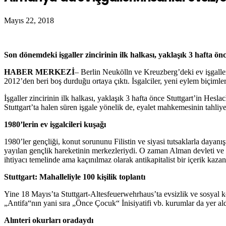
Mayıs 22, 2018
Son dönemdeki işgaller zincirinin ilk halkası, yaklaşık 3 hafta ön
HABER MERKEZİ
– Berlin Neukölln ve Kreuzberg’deki ev işgaller
2012’den beri boş durduğu ortaya çıktı. İsgalciler, yeni eylem biçimleri
İşgaller zincirinin ilk halkası, yaklaşık 3 hafta önce Stuttgart’in Hesla
Stuttgart’ta halen süren işgale yönelik de, eyalet mahkemesinin tahliy
1980’lerin ev işgalcileri kuşağı
1980’ler gençliği, konut sorununu Filistin ve siyasi tutsaklarla daya
yayılan gençlik hareketinin merkezleriydi. O zaman Alman devleti ve m
ihtiyacı temelinde ama kaçınılmaz olarak antikapitalist bir içerik ka
Stuttgart: Mahalleliyle 100 kişilik toplantı
Yine 18 Mayıs’ta Stuttgart-Altesfeuerwehrhaus’ta evsizlik ve sosyal kon
„Antifa“nın yani sıra „Önce Çocuk“ İnisiyatifi vb. kurumlar da yer ald
Alınteri okurları oradaydı