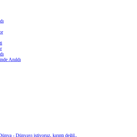
dı
or
ti
r
dı
inde Anıldı