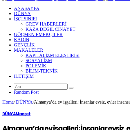
ANASAYFA
DÜNYA
İŞÇİ SINIFI
GREV HABERLERİ
KAZA DEĞİL CİNAYET
GÖÇMEN EMEKÇİLER
KADIN
GENÇLİK
MAKALELER
KAPİTALİZM ELEŞTİRİSİ
SOSYALİZM
POLEMİK
BİLİM-TEKNİK
ILETIŞIM
Random Post
Home
/
DÜNYA
/
Almanya’da ev işgalleri: İnsanlar evsiz, evler insansı
DÜNYA
Manşet
Almanya’da ev işgalleri: İnsanlar evsiz, e