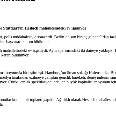
ce Stuttgart’in Heslach mahallesindeki ev işgaliydi
i, polis müdahalesiyle sona erdi. Berlin’de son birkaç günde 9’dan fazl
ne başvuracaklarını bildirdiler.
ch mahallesindeki ev işgaliydi. Aynı apartmandaki iki daireye yaklaşık, 15
e kararı bulunuyor.
nışma boyutuyla birleştirmişti. Hamburg’un liman sokağı Hafenstraße, B
edya tarafından ezilmeye çalışılan gençlik hareketi, deneyimlerini şim
zanıyor. Çünkü emlak spekülasyonunda, en büyük kapitalistler oyunun içi
utlar konulu bir toplantı yapıldı. Ağırlıklı olarak Heslach mahallesinde 
ı.