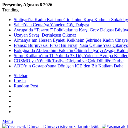
Perşembe, Ağustos 6 2026
Trending
Stuttgart’ta Kadın Katliamı Girişimine Karşı Kadınlar Sokaktay
Sahel’den Ceuta’ya Yönelen Göç Dalgası
Avrupa’da “Tasarruf” Politikalarına Karşı Grev Dalgası Büyüy
Uzayan Savaş, Derinleşen Çıkmaz
Almanya’nın Hessen Eyaleti Kelkheim Şehrinde Kadın Cinaye
Fransız Burjuvazisi Fırsat Bu Fırsat, Yasa Üstüne Yasa Çıkarıyo
Bologna’da Abderrahim Fakir’in Ölümü İtalya’yı Ayağa Kaldır
Suruç Katliamı’nın 11. Yılında 33 Düş Yolcusu Avrupa Kentler
COSMO ya Yönelik Tasfiye Girişimi ve Çok Dilliliğe Darbe
ABD’nin Gestapo’suna Dönüşen ICE’den Bir Katliam Daha
Sidebar
Log in
Random Post
Menü