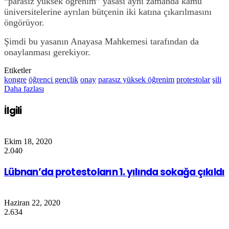
“parasız yüksek öğrenim” yasası aynı zamanda kamu
üniversitelerine ayrılan bütçenin iki katına çıkarılmasını
öngörüyor.
Ş
imdi bu yasanın Anayasa Mahkemesi tarafından da
onaylanması gerekiyor.
Etiketler
kongre
öğrenci gençlik
onay
parasız yüksek öğrenim
protestolar
şili
Daha fazlası
İlgili
Ekim 18, 2020
2.040
Lübnan’da protestoların 1. yılında sokağa çıkıldı
Haziran 22, 2020
2.634