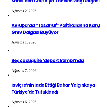
Sahel’den Ceuta’ya Yönelen Göç Dalgası
Ağustos 2, 2026
Avrupa’da “Tasarruf” Politikalarına Karşı
Grev Dalgası Büyüyor
Ağustos 1, 2026
Beş çocuğu ile ‘deport kampı’nda
Ağustos 7, 2026
İsviçre’nin İade Ettiği Bahar Yalçınkaya
Türkiye’de Tutuklandı
Ağustos 6, 2026