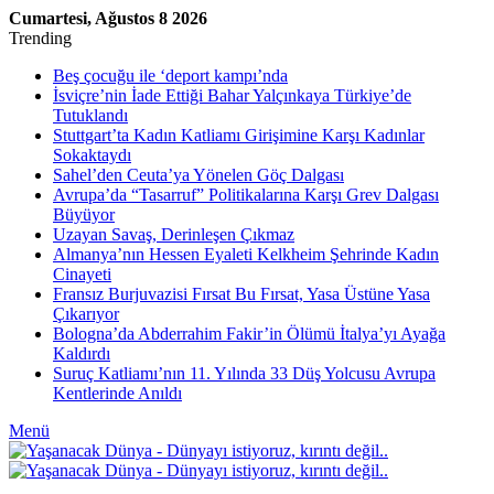
Cumartesi, Ağustos 8 2026
Trending
Beş çocuğu ile ‘deport kampı’nda
İsviçre’nin İade Ettiği Bahar Yalçınkaya Türkiye’de
Tutuklandı
Stuttgart’ta Kadın Katliamı Girişimine Karşı Kadınlar
Sokaktaydı
Sahel’den Ceuta’ya Yönelen Göç Dalgası
Avrupa’da “Tasarruf” Politikalarına Karşı Grev Dalgası
Büyüyor
Uzayan Savaş, Derinleşen Çıkmaz
Almanya’nın Hessen Eyaleti Kelkheim Şehrinde Kadın
Cinayeti
Fransız Burjuvazisi Fırsat Bu Fırsat, Yasa Üstüne Yasa
Çıkarıyor
Bologna’da Abderrahim Fakir’in Ölümü İtalya’yı Ayağa
Kaldırdı
Suruç Katliamı’nın 11. Yılında 33 Düş Yolcusu Avrupa
Kentlerinde Anıldı
Menü