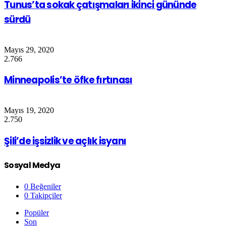
Tunus’ta sokak çatışmaları ikinci gününde
sürdü
Mayıs 29, 2020
2.766
Minneapolis’te öfke fırtınası
Mayıs 19, 2020
2.750
Şili’de işsizlik ve açlık isyanı
Sosyal Medya
0
Beğeniler
0
Takipçiler
Popüler
Son