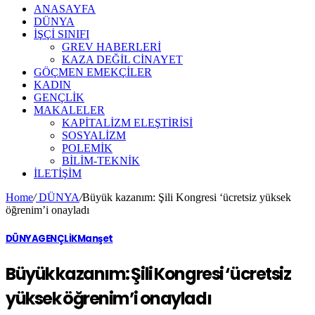
ANASAYFA
DÜNYA
İŞÇİ SINIFI
GREV HABERLERİ
KAZA DEĞİL CİNAYET
GÖÇMEN EMEKÇİLER
KADIN
GENÇLİK
MAKALELER
KAPİTALİZM ELEŞTİRİSİ
SOSYALİZM
POLEMİK
BİLİM-TEKNİK
ILETIŞIM
Home
/
DÜNYA
/
Büyük kazanım: Şili Kongresi ‘ücretsiz yüksek
öğrenim’i onayladı
DÜNYA
GENÇLİK
Manşet
Büyük kazanım: Şili Kongresi ‘ücretsiz
yüksek öğrenim’i onayladı