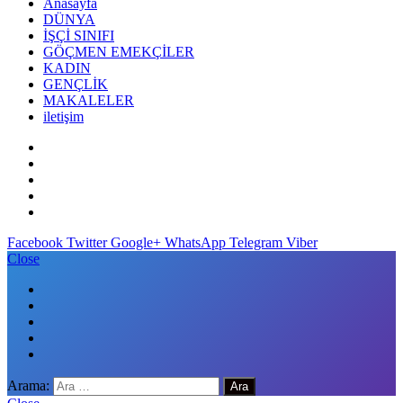
Anasayfa
DÜNYA
İŞÇİ SINIFI
GÖÇMEN EMEKÇİLER
KADIN
GENÇLİK
MAKALELER
iletişim
Facebook
Twitter
Google+
WhatsApp
Telegram
Viber
Close
Arama: