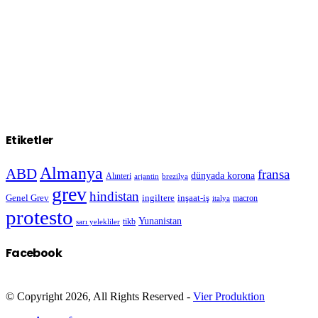
Etiketler
Almanya
ABD
fransa
dünyada korona
Alınteri
arjantin
brezilya
grev
hindistan
Genel Grev
inşaat-iş
ingiltere
macron
italya
protesto
Yunanistan
sarı yelekliler
tikb
Facebook
© Copyright 2026, All Rights Reserved -
Vier Produktion