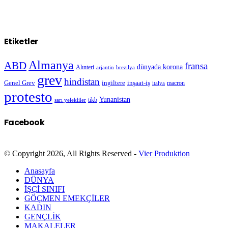
Etiketler
Almanya
ABD
fransa
dünyada korona
Alınteri
arjantin
brezilya
grev
hindistan
Genel Grev
inşaat-iş
ingiltere
macron
italya
protesto
Yunanistan
sarı yelekliler
tikb
Facebook
© Copyright 2026, All Rights Reserved -
Vier Produktion
Anasayfa
DÜNYA
İŞÇİ SINIFI
GÖÇMEN EMEKÇİLER
KADIN
GENÇLİK
MAKALELER