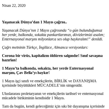
Nisan 22, 2020
Yaşanacak Dünya’dan 1 Mayıs çağrısı..
Yaşanacak Dünya’nın 1 Mayıs çağrısında “o gün bulunduğumuz
her yerde, balkonda, sokakta pankartlarımızı, dövizlerimizi asalım;
Enternasyonal marşını milyonlarca ses olup haykıralım!” denildi.
Çağrı metninin Türkçe, İngilizce, Almanca versiyonları:
Corona bir virüs, kapitalizm öldüren salgındır! Sınıf savaşına
hazırlan!
1 Mayıs’ta balkonda, sokakta, her yerde Enternasyonal
marşını, Çav Bella’yı haykır!
1 Mayıs işçi sınıfı ve emekçilerin, BİRLİK ve DAYANIŞMA
içerisinde büyüttükleri MÜCADELE’nin simgesidir.
Uluslararası proletaryanın ve emekçilerin tarihsel ve enternasyonal
mücadele birikiminin kendisidir 1 Mayıs.
Tam da bugün, kendi geleceğimiz için sıkı bir dayanışma içerisinde