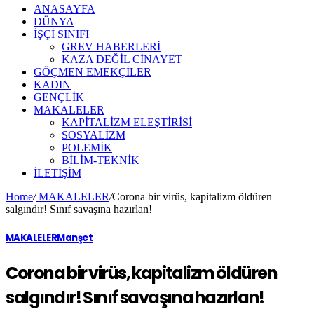
ANASAYFA
DÜNYA
İŞÇİ SINIFI
GREV HABERLERİ
KAZA DEĞİL CİNAYET
GÖÇMEN EMEKÇİLER
KADIN
GENÇLİK
MAKALELER
KAPİTALİZM ELEŞTİRİSİ
SOSYALİZM
POLEMİK
BİLİM-TEKNİK
ILETIŞIM
Home
/
MAKALELER
/
Corona bir virüs, kapitalizm öldüren
salgındır! Sınıf savaşına hazırlan!
MAKALELER
Manşet
Corona bir virüs, kapitalizm öldüren
salgındır! Sınıf savaşına hazırlan!