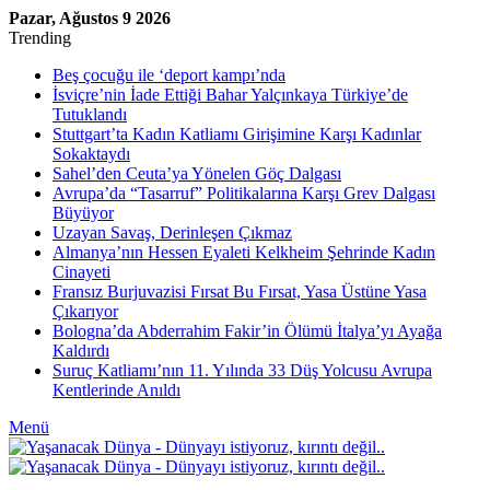
Pazar, Ağustos 9 2026
Trending
Beş çocuğu ile ‘deport kampı’nda
İsviçre’nin İade Ettiği Bahar Yalçınkaya Türkiye’de
Tutuklandı
Stuttgart’ta Kadın Katliamı Girişimine Karşı Kadınlar
Sokaktaydı
Sahel’den Ceuta’ya Yönelen Göç Dalgası
Avrupa’da “Tasarruf” Politikalarına Karşı Grev Dalgası
Büyüyor
Uzayan Savaş, Derinleşen Çıkmaz
Almanya’nın Hessen Eyaleti Kelkheim Şehrinde Kadın
Cinayeti
Fransız Burjuvazisi Fırsat Bu Fırsat, Yasa Üstüne Yasa
Çıkarıyor
Bologna’da Abderrahim Fakir’in Ölümü İtalya’yı Ayağa
Kaldırdı
Suruç Katliamı’nın 11. Yılında 33 Düş Yolcusu Avrupa
Kentlerinde Anıldı
Menü