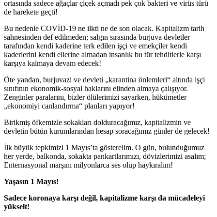
ortasında sadece ağaçlar çiçek açmadı pek çok bakteri ve virüs türü
de harekete geçti!
Bu nedenle COVİD-19 ne ilkti ne de son olacak. Kapitalizm tarih
sahnesinden def edilmeden; salgın sırasında burjuva devletler
tarafından kendi kaderine terk edilen işçi ve emekçiler kendi
kaderlerini kendi ellerine almadan insanlık bu tür tehditlerle karşı
karşıya kalmaya devam edecek!
Öte yandan, burjuvazi ve devleti „karantina önlemleri“ altında işçi
sınıfının ekonomik-sosyal haklarını elinden almaya çalışıyor.
Zenginler paralarını, bizler ölülerimizi sayarken, hükümetler
„ekonomiyi canlandırma“ planları yapıyor!
Birikmiş öfkemizle sokakları dolduracağımız, kapitalizmin ve
devletin bütün kurumlarından hesap soracağımız günler de gelecek!
İlk büyük tepkimizi 1 Mayıs’ta gösterelim. O gün, bulunduğumuz
her yerde, balkonda, sokakta pankartlarımızı, dövizlerimizi asalım;
Enternasyonal marşını milyonlarca ses olup haykıralım!
Yaşasın 1 Mayıs!
Sadece koronaya karşı değil, kapitalizme karşı da mücadeleyi
yükselt!