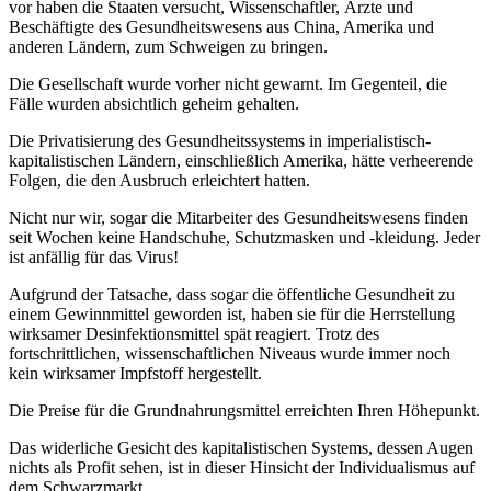
vor haben die Staaten versucht, Wissenschaftler, Ärzte und
Beschäftigte des Gesundheitswesens aus China, Amerika und
anderen Ländern, zum Schweigen zu bringen.
Die Gesellschaft wurde vorher nicht gewarnt. Im Gegenteil, die
Fälle wurden absichtlich geheim gehalten.
Die Privatisierung des Gesundheitssystems in imperialistisch-
kapitalistischen Ländern, einschließlich Amerika, hätte verheerende
Folgen, die den Ausbruch erleichtert hatten.
Nicht nur wir, sogar die Mitarbeiter des Gesundheitswesens finden
seit Wochen keine Handschuhe, Schutzmasken und -kleidung. Jeder
ist anfällig für das Virus!
Aufgrund der Tatsache, dass sogar die öffentliche Gesundheit zu
einem Gewinnmittel geworden ist, haben sie für die Herrstellung
wirksamer Desinfektionsmittel spät reagiert. Trotz des
fortschrittlichen, wissenschaftlichen Niveaus wurde immer noch
kein wirksamer Impfstoff hergestellt.
Die Preise für die Grundnahrungsmittel erreichten Ihren Höhepunkt.
Das widerliche Gesicht des kapitalistischen Systems, dessen Augen
nichts als Profit sehen, ist in dieser Hinsicht der Individualismus auf
dem Schwarzmarkt.