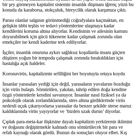
bir şey görmeyen kapitalist sistemin insanlık düşmanı iğrenç yüzü bu
konuda da karaborsa, stokçuluk, bireycilik olarak karşımıza çıktı.
Parası olanlar salgının görünmediği coğrafyalara kaçmaktan, en
gelişkin tıbbi teşhis ve tedavi yöntemlerine ulaşmaya kadar
kendilerini koruma altına alıyorlar. Kendisinin ve ailesinin karnını
doyurabilmek için gücü tükenene kadar çalışmak zorunda olan
emekçiler ise kendi kaderine terk ediliyorlar.
İşçiler, insanlık onuruna aykırı sağlıksız koşullarda insanı güçten
düşüren yoğun bir tempoda çalışmak zorunda bırakıldıkları için
hastalığa açık haldeler.
Koronavirüs, kapitalizmin sefilliğini her boyutuyla ortaya koydu
İnsanlar yarasaları yediği için değil, yarasaların yuvalarını bozduğu
için virüs bulaştı. Sömürülen, yakılan, tahrip edilen doğa kendine
özgü yöntemlerle kendini savunuyor. İnsanlar nasıl fiziksel ya da
psikolojik olarak zorlandıklarında, stres altına girdiklerinde virüs
nedenli uçuk çıkarıyorlarsa yarasalar da benzer şekilde strese maruz
kaldıklarında virüs yayıyorlar ve ‘bizden uzak durun’ diyorlar.
Çıplak para-meta-kar ilişkisine dayalı kapitalizm yerkürenin iklimini
ve doğasını değiştirmekle kalmadı onu sömürülecek bir para ve
refah kaynağı olarak gördü. Bunun da sonuçları oluyor elbet. Kış