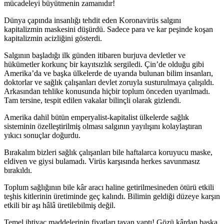
mücadeleyi büyütmenin zamanıdır!
Dünya çapında insanlığı tehdit eden Koronavirüs salgını
kapitalizmin maskesini düşürdü. Sadece para ve kar peşinde koşan
kapitalizmin acizliğini gösterdi.
Salgının başladığı ilk günden itibaren burjuva devletler ve
hükümetler korkunç bir kayıtsızlık sergiledi. Çin’de olduğu gibi
Amerika’da ve başka ülkelerde de uyarıda bulunan bilim insanları,
doktorlar ve sağlık çalışanları devlet zoruyla susturulmaya çalışıldı.
Arkasından tehlike konusunda hiçbir toplum önceden uyarılmadı.
Tam tersine, tespit edilen vakalar bilinçli olarak gizlendi.
Amerika dahil bütün emperyalist-kapitalist ülkelerde sağlık
sisteminin özelleştirilmiş olması salgının yayılışını kolaylaştıran
yıkıcı sonuçlar doğurdu.
Bırakalım bizleri sağlık çalışanları bile haftalarca koruyucu maske,
eldiven ve giysi bulamadı. Virüs karşısında herkes savunmasız
bırakıldı.
Toplum sağlığının bile kâr aracı haline getirilmesineden ötürü etkili
teşhis kitlerinin üretiminde geç kalındı. Bilimin geldiği düzeye karşın
etkili bir aşı hâlâ üretilebilmiş değil.
Temel ihtiyaç maddelerinin fiyatları tavan yaptı! Gözü kârdan başka