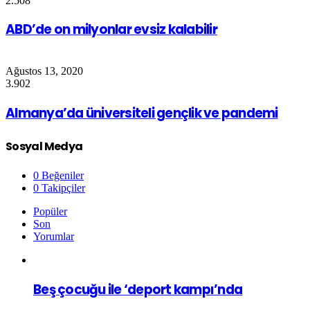
2.508
ABD’de on milyonlar evsiz kalabilir
Ağustos 13, 2020
3.902
Almanya’da üniversiteli gençlik ve pandemi
Sosyal Medya
0
Beğeniler
0
Takipçiler
Popüler
Son
Yorumlar
Beş çocuğu ile ‘deport kampı’nda