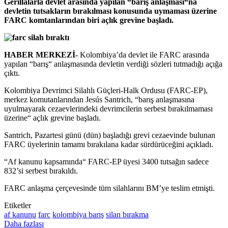
Gerillalarla devlet arasında yapılan “barış anlaşması“na
devletin tutsakların bırakılması konusunda uymaması üzerine
FARC komtanlarından biri açlık grevine başladı.
HABER MERKEZİ-
Kolombiya’da devlet ile FARC arasında
yapılan “barış“ anlaşmasında devletin verdiği sözleri tutmadığı açığa
çıktı.
Kolombiya Devrimci Silahlı Güçleri-Halk Ordusu (FARC-EP),
merkez komutanlarından Jesús Santrich, “barış anlaşmasına
uyulmayarak cezaevlerindeki devrimcilerin serbest bırakılmaması
üzerine“ açlık grevine başladı.
Santrich, Pazartesi günü (dün) başladığı grevi cezaevinde bulunan
FARC üyelerinin tamamı bırakılana kadar sürdürüceğini açıkladı.
“Af kanunu kapsamında“ FARC-EP üyesi 3400 tutsağın sadece
832’si serbest bırakıldı.
FARC anlaşma çerçevesinde tüm silahlarını BM’ye teslim etmişti.
Etiketler
af kanunu
farc
kolombiya barış
silan bırakma
Daha fazlası