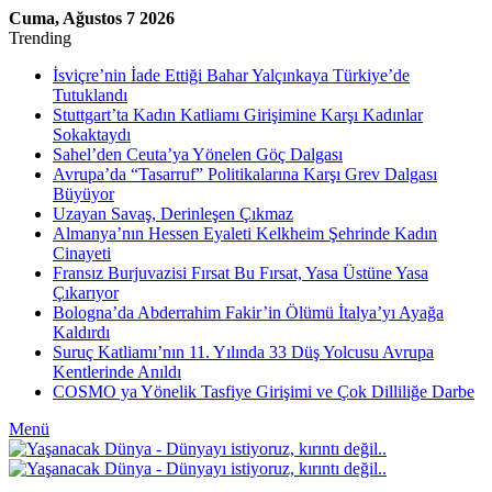
Cuma, Ağustos 7 2026
Trending
İsviçre’nin İade Ettiği Bahar Yalçınkaya Türkiye’de
Tutuklandı
Stuttgart’ta Kadın Katliamı Girişimine Karşı Kadınlar
Sokaktaydı
Sahel’den Ceuta’ya Yönelen Göç Dalgası
Avrupa’da “Tasarruf” Politikalarına Karşı Grev Dalgası
Büyüyor
Uzayan Savaş, Derinleşen Çıkmaz
Almanya’nın Hessen Eyaleti Kelkheim Şehrinde Kadın
Cinayeti
Fransız Burjuvazisi Fırsat Bu Fırsat, Yasa Üstüne Yasa
Çıkarıyor
Bologna’da Abderrahim Fakir’in Ölümü İtalya’yı Ayağa
Kaldırdı
Suruç Katliamı’nın 11. Yılında 33 Düş Yolcusu Avrupa
Kentlerinde Anıldı
COSMO ya Yönelik Tasfiye Girişimi ve Çok Dilliliğe Darbe
Menü