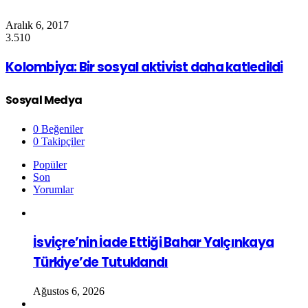
Aralık 6, 2017
3.510
Kolombiya: Bir sosyal aktivist daha katledildi
Sosyal Medya
0
Beğeniler
0
Takipçiler
Popüler
Son
Yorumlar
İsviçre’nin İade Ettiği Bahar Yalçınkaya
Türkiye’de Tutuklandı
Ağustos 6, 2026