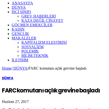
ANASAYFA
DÜNYA
İŞÇİ SINIFI
GREV HABERLERİ
KAZA DEĞİL CİNAYET
GÖÇMEN EMEKÇİLER
KADIN
GENÇLİK
MAKALELER
KAPİTALİZM ELEŞTİRİSİ
SOSYALİZM
POLEMİK
BİLİM-TEKNİK
ILETIŞIM
Home
/
DÜNYA
/
FARC komutanı açlık grevine başladı
DÜNYA
FARC komutanı açlık grevine başladı
Haziran 27, 2017