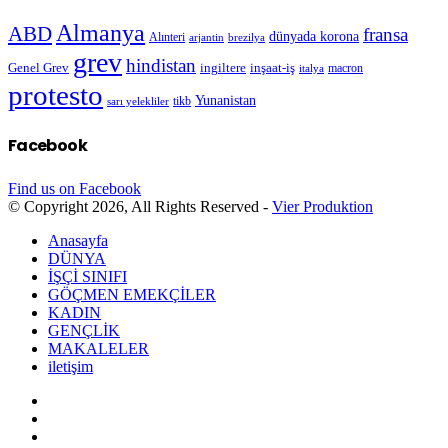
Almanya
ABD
fransa
dünyada korona
Alınteri
arjantin
brezilya
grev
hindistan
Genel Grev
inşaat-iş
ingiltere
macron
italya
protesto
Yunanistan
sarı yelekliler
tikb
Facebook
Find us on Facebook
© Copyright 2026, All Rights Reserved -
Vier Produktion
Anasayfa
DÜNYA
İŞÇİ SINIFI
GÖÇMEN EMEKÇİLER
KADIN
GENÇLİK
MAKALELER
iletişim