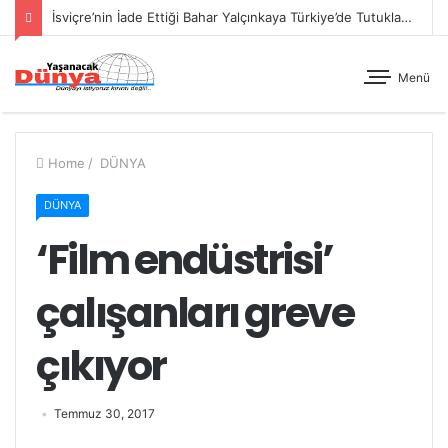
İsviçre’nin İade Ettiği Bahar Yalçınkaya Türkiye’de Tutuklandı
Menü
Home
/
DÜNYA
DÜNYA
‘Film endüstrisi’
çalışanları greve
çıkıyor
Temmuz 30, 2017