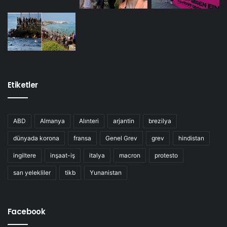
Etiketler
ABD
Almanya
Alınteri
arjantin
brezilya
dünyada korona
fransa
Genel Grev
grev
hindistan
ingiltere
inşaat-iş
italya
macron
protesto
sarı yelekliler
tikb
Yunanistan
Facebook