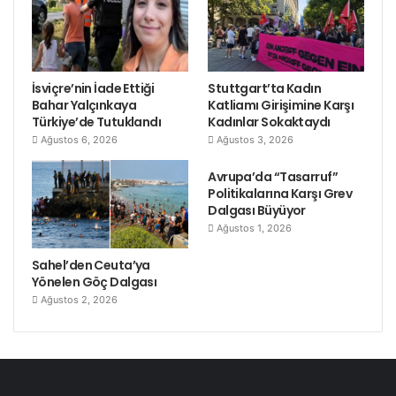
İsviçre’nin İade Ettiği
Stuttgart’ta Kadın
Bahar Yalçınkaya
Katliamı Girişimine Karşı
Türkiye’de Tutuklandı
Kadınlar Sokaktaydı
Ağustos 6, 2026
Ağustos 3, 2026
Avrupa’da “Tasarruf”
Politikalarına Karşı Grev
Dalgası Büyüyor
Ağustos 1, 2026
Sahel’den Ceuta’ya
Yönelen Göç Dalgası
Ağustos 2, 2026