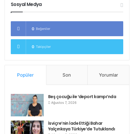
Sosyal Medya
Sendika “grev yapmaktan başka seçeneğimiz yok”
diyor.
Etiketler
cinema sektörü
grev
hindistan
0
Beğeniler
0
Takipçiler
Popüler
Son
Yorumlar
Beş çocuğu ile ‘deport kampı’nda
Ağustos 7, 2026
İsviçre’nin İade Ettiği Bahar
Yalçınkaya Türkiye’de Tutuklandı