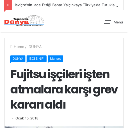
İsviçre’nin İade Ettiği Bahar Yalçınkaya Türkiye’de Tutuklandı
Menü
Home
/
DÜNYA
DÜNYA
İŞÇİ SINIFI
Manşet
Fujitsu işçileri işten
atmalara karşı grev
kararı aldı
Ocak 15, 2018