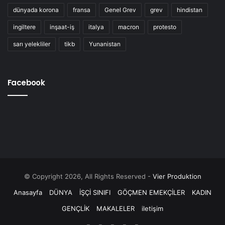
dünyada korona
fransa
Genel Grev
grev
hindistan
ingiltere
inşaat-iş
italya
macron
protesto
sarı yelekliler
tikb
Yunanistan
Facebook
© Copyright 2026, All Rights Reserved -
Vier Produktion
Anasayfa
DÜNYA
İŞÇİ SINIFI
GÖÇMEN EMEKÇİLER
KADIN
GENÇLİK
MAKALELER
iletişim