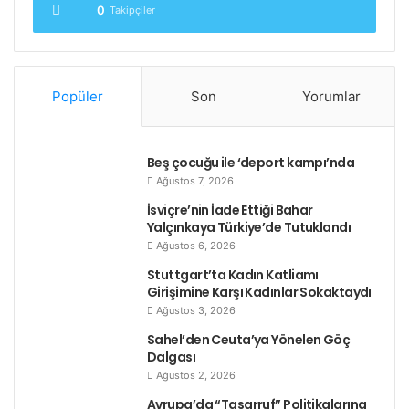
24-26 Ocak arasında 3 gün,
0
Takipçiler
30 Ocak’ta 1 gün,
8-14 Şubat arasında 7 gün.
Popüler
Son
Yorumlar
Britanya’da Fujitsu tekelinin “kazanç”larının yarısını,
Beş çocuğu ile ‘deport kampı’nda
en büyük müşterisi olan “kamu”dan yani devletten
Ağustos 7, 2026
sağladığı söyleniyor.
İsviçre’nin İade Ettiği Bahar
Yalçınkaya Türkiye’de Tutuklandı
Etiketler
britanya
fujitsu
grev
manchester
Ağustos 6, 2026
Stuttgart’ta Kadın Katliamı
Girişimine Karşı Kadınlar Sokaktaydı
Ağustos 3, 2026
Sahel’den Ceuta’ya Yönelen Göç
Dalgası
Ağustos 2, 2026
Avrupa’da “Tasarruf” Politikalarına