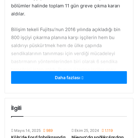
bölümler halinde toplam 11 gün greve çıkma kararı
aldılar.
Bilişim tekeli Fujitsu’nun 2016 yılında açıkladığı bin
800 işçiyi çıkarma planına karşı işçilerin hem bu
saldırıyı püskürtmek hem de ülke çapında
sendikalarının tanınması için verdiği mücadeleyi
bastırmanın yöntemlerinden biri olarak 6 sendika
temsilcisi işten atıldı. Bunun üzerine işçiler grev
kararı aldılar.
Daha fazlası
Britanya genelinde toplam 8 bin işçinin çalıştığı
Fujitsu’nun Manchester tesisinde olduğu gibi bazı
İlgili
yerlerde sendikanın tanınmasını başarmış olan işçiler
henüz patronların karşısına ülke genelinde tüm
işçileri temsilen çıkamıyorlar. Bununla birlikte
Mayıs 14, 2025
989
Ekim 25, 2024
1.119
eylemlerini diğer alanlara da yaymaya çalışıyorlar.
Köln’de Ford fabrikasında
Nijerya’da sağlıkçılardan