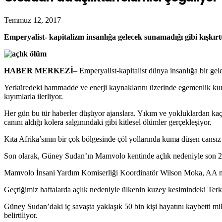
Temmuz 12, 2017
Emperyalist- kapitalizm insanlığa gelecek sunamadığı gibi kışkır
HABER MERKEZİ
– Emperyalist-kapitalist dünya insanlığa bir gel
Yerküredeki hammadde ve enerji kaynaklarını üzerinde egemenlik kurma hır
kıyımlarla ilerliyor.
Her gün bu tür haberler düşüyor ajanslara. Yıkım ve yokluklardan kaç
canını aldığı kolera salgınındaki gibi kitlesel ölümler gerçekleşiyor.
Kıta Afrika’sının bir çok bölgesinde çöl yollarında kuma düşen cansı
Son olarak, Güney Sudan’ın Mamvolo kentinde açlık nedeniyle son 2 ay
Mamvolo İnsani Yardım Komiserliği Koordinatör Wilson Moka, AA muhabi
Geçtiğimiz haftalarda açlık nedeniyle ülkenin kuzey kesimindeki Terk
Güney Sudan’daki iç savaşta yaklaşık 50 bin kişi hayatını kaybetti mi
belirtiliyor.