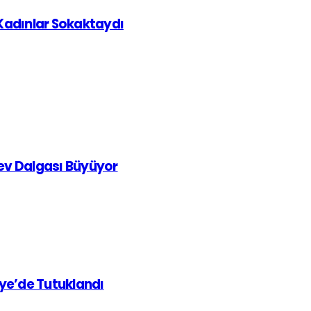
 Kadınlar Sokaktaydı
rev Dalgası Büyüyor
iye’de Tutuklandı