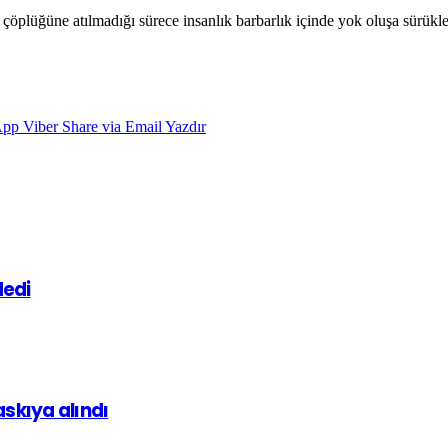
in çöplüğüne atılmadığı sürece insanlık barbarlık içinde yok oluşa sü
App
Viber
Share via Email
Yazdır
dedi
askıya alındı