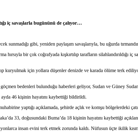
ttığı iç savaşlarla bugününü de çalıyor…
ecek sunmadığı gibi, yeniden paylaşım savaşlarıyla, bu uğurda tırmandırı
sıyla bir çok coğrafyada kışkırtılıp tarafların silahlandırıldığı iç savaş
ıp kuryulmak için yollara düşenler denizde ve karada ölüme terk ediliy
z göçmen bedenleri bulunduğu haberleri geliyor, Sudan ve Güney Sudan’da
da 46 kişinin hayatını kaybettiği bildirildi.
rine yaptığı açıklamada, şehirde açlık ve komşu bölgelerdeki çatışmal
aka’da 33, doğusundaki Buma’da 18 kişinin hayatını kaybettiği açıklan
lyonlarca insan evini terk etmek zorunda kaldı. Nüfusun üçte ikilik kıs