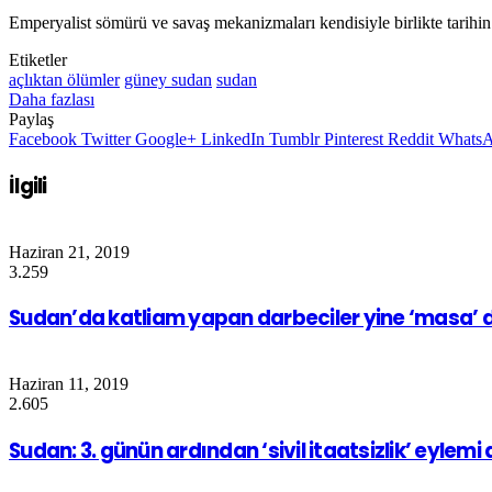
Emperyalist sömürü ve savaş mekanizmaları kendisiyle birlikte tarih
Etiketler
açlıktan ölümler
güney sudan
sudan
Daha fazlası
Paylaş
Facebook
Twitter
Google+
LinkedIn
Tumblr
Pinterest
Reddit
Whats
İlgili
Haziran 21, 2019
3.259
Sudan’da katliam yapan darbeciler yine ‘masa’ 
Haziran 11, 2019
2.605
Sudan: 3. günün ardından ‘sivil itaatsizlik’ eylemi 