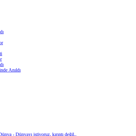
dı
or
ti
r
dı
inde Anıldı