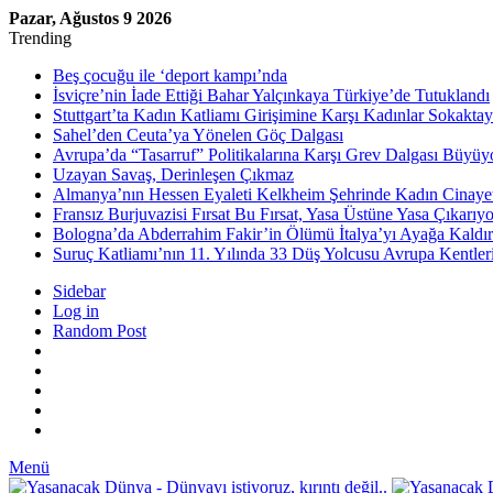
Pazar, Ağustos 9 2026
Trending
Beş çocuğu ile ‘deport kampı’nda
İsviçre’nin İade Ettiği Bahar Yalçınkaya Türkiye’de Tutuklandı
Stuttgart’ta Kadın Katliamı Girişimine Karşı Kadınlar Sokaktay
Sahel’den Ceuta’ya Yönelen Göç Dalgası
Avrupa’da “Tasarruf” Politikalarına Karşı Grev Dalgası Büyüy
Uzayan Savaş, Derinleşen Çıkmaz
Almanya’nın Hessen Eyaleti Kelkheim Şehrinde Kadın Cinaye
Fransız Burjuvazisi Fırsat Bu Fırsat, Yasa Üstüne Yasa Çıkarıyo
Bologna’da Abderrahim Fakir’in Ölümü İtalya’yı Ayağa Kaldır
Suruç Katliamı’nın 11. Yılında 33 Düş Yolcusu Avrupa Kentler
Sidebar
Log in
Random Post
Menü