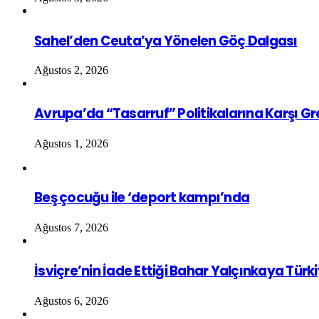
Sahel’den Ceuta’ya Yönelen Göç Dalgası
Ağustos 2, 2026
Avrupa’da “Tasarruf” Politikalarına Karşı G
Ağustos 1, 2026
Beş çocuğu ile ‘deport kampı’nda
Ağustos 7, 2026
İsviçre’nin İade Ettiği Bahar Yalçınkaya Türk
Ağustos 6, 2026