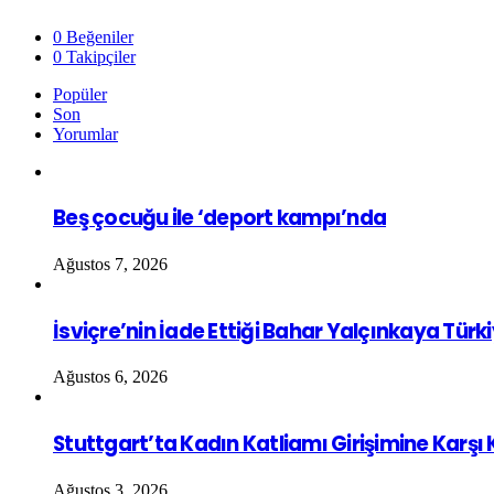
0
Beğeniler
0
Takipçiler
Popüler
Son
Yorumlar
Beş çocuğu ile ‘deport kampı’nda
Ağustos 7, 2026
İsviçre’nin İade Ettiği Bahar Yalçınkaya Türk
Ağustos 6, 2026
Stuttgart’ta Kadın Katliamı Girişimine Karşı
Ağustos 3, 2026