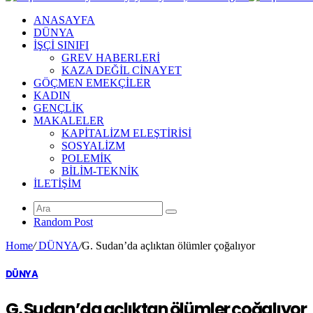
ANASAYFA
DÜNYA
İŞÇİ SINIFI
GREV HABERLERİ
KAZA DEĞİL CİNAYET
GÖÇMEN EMEKÇİLER
KADIN
GENÇLİK
MAKALELER
KAPİTALİZM ELEŞTİRİSİ
SOSYALİZM
POLEMİK
BİLİM-TEKNİK
ILETIŞIM
Random Post
Home
/
DÜNYA
/
G. Sudan’da açlıktan ölümler çoğalıyor
DÜNYA
G. Sudan’da açlıktan ölümler çoğalıyor