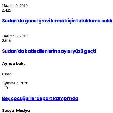
Haziran 9, 2019
2.425
Sudan’da genel grevi kırmak için tutuklama saldır
Haziran 5, 2019
2.616
Sudan’da katledilenlerin sayısı yüzü geçti
Ayrıca bak..
Close
Ağustos 7, 2026
119
Beş çocuğu ile ‘deport kampı’nda
Sosyal Medya