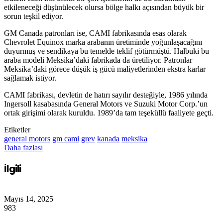
etkileneceği düşünülecek olursa bölge halkı açısından büyük bir
sorun teşkil ediyor.
GM Canada patronları ise, CAMI fabrikasında esas olarak
Chevrolet Equinox marka arabanın üretiminde yoğunlaşacağını
duyurmuş ve sendikaya bu temelde teklif götürmüştü. Halbuki bu
araba modeli Meksika’daki fabrikada da üretiliyor. Patronlar
Meksika’daki görece düşük iş gücü maliyetlerinden ekstra karlar
sağlamak istiyor.
CAMI fabrikası, devletin de hatırı sayılır desteğiyle, 1986 yılında
Ingersoll kasabasında General Motors ve Suzuki Motor Corp.’un
ortak girişimi olarak kuruldu. 1989’da tam teşeküllü faaliyete geçti.
Etiketler
general motors
gm cami
grev
kanada
meksika
Daha fazlası
İlgili
Mayıs 14, 2025
983