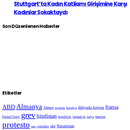
Stuttgart’ta Kadın Katliamı Girişimine Karşı
Kadınlar Sokaktaydı
Son Düzenlenen Haberler
Etiketler
Almanya
ABD
fransa
dünyada korona
Alınteri
arjantin
brezilya
grev
hindistan
Genel Grev
inşaat-iş
ingiltere
macron
italya
protesto
Yunanistan
sarı yelekliler
tikb