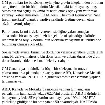
GM patronları ise bu sözleşmeyle, yine grevin taleplerinden biri olan
-araç üretiminin bir bölümünün Meksika’daki fabrikaya taşınmış
olmasının yol açtığı “iş kaybı”nı telafi etmek için- yeni yatırımlar
yapmayı kabul etmezken, CAMI tesisi Chevrolet Equinox’un “ana
üretim merkezi” olarak 3 vardiya şeklinde üretime devam etme
sözünü vermiş oluyor.
Patronların, kısmi tavizler vererek istediğine yakın sonuçlar
almasında “bir anlaşmaya hızlı bir şekilde ulaşılmadığı takdirde
üretimin daha büyük bölümünün Meksika’ya taşınması” tehdidinde
bulunmuş olması etkili oldu.
Sözleşmede ayrıca, birinci ve dördüncü yıllarda ücretlere yüzde 2’lik
zam, bir defaya mahsus 6 bin dolar prim ve yılbaşı öncesinde 2 bin
dolar ikramiye ödenmesi maddeleri yer alıyor.
GM Canada’ya ait fabrikada böyle bir sözleşmenin ortaya
çıkmasının arka planında bir kaç ay önce ABD, Kanada ve Meksika
arasında yapılan “NAFTA’nın güncellenmesi” kapsamında yapılan
tartışmalar var.
ABD, Kanada ve Meksika’da montajı yapılan tüm araçların
parçalarının halihazırda yüzde 62,5’sini oluşturan ABD’li ürünlerin
bu payının yüzde 85’e çıkarılmasını dayatıyor. 1994’te NAFTA
yürürlüğe girdiğinde bu oran yüzde 50 civarındaydı. NAFTA’da