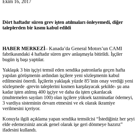
Ekim 16, 2017
Dört haftadır süren grev işten atılmaları önleyemedi, diğer
taleplerden bir kısmı kabul edildi
HABER MERKEZİ
– Kanada’da General Motors’un CAMI
fabrikasındaki 4 haftadır süren grev anlaşmayla bitirildi. İşçiler
bugün iş başı yaptılar.
Yaklaşık 3 bin işçiyi temsil eden sendika patronlarla geçen hafta
yapılan görüşmenin ardından işçilere yeni sözleşmenin kabul
edilmesini önerdi. İşçilerin yaklaşık yüzde 85’inin onay verdiği yeni
sözleşmede -grevin taleplerini kısmen karşılayacak şekilde- şu ana
kadar işten atılmış 400 işçiye ve daha da işten çıkarılacak
(muhtemelen sayıları 100) olan işçilere yüksek tazminatlar ödemeyi,
3 vardiya sisteminin devam etmesini ve ek olarak ikramiye
verilmesini içeriyor.
Konuyla ilgili açıklama yapan sendika temsilcisi “İstediğiniz her şeyi
elde edemezsiniz ancak genel olarak işe geri dönmeye hazırız”
ifadesini kullandı.