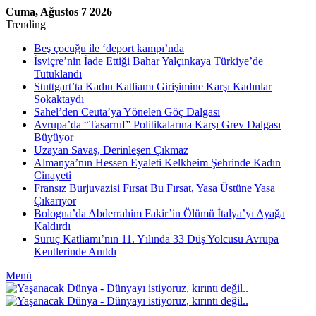
Cuma, Ağustos 7 2026
Trending
Beş çocuğu ile ‘deport kampı’nda
İsviçre’nin İade Ettiği Bahar Yalçınkaya Türkiye’de
Tutuklandı
Stuttgart’ta Kadın Katliamı Girişimine Karşı Kadınlar
Sokaktaydı
Sahel’den Ceuta’ya Yönelen Göç Dalgası
Avrupa’da “Tasarruf” Politikalarına Karşı Grev Dalgası
Büyüyor
Uzayan Savaş, Derinleşen Çıkmaz
Almanya’nın Hessen Eyaleti Kelkheim Şehrinde Kadın
Cinayeti
Fransız Burjuvazisi Fırsat Bu Fırsat, Yasa Üstüne Yasa
Çıkarıyor
Bologna’da Abderrahim Fakir’in Ölümü İtalya’yı Ayağa
Kaldırdı
Suruç Katliamı’nın 11. Yılında 33 Düş Yolcusu Avrupa
Kentlerinde Anıldı
Menü