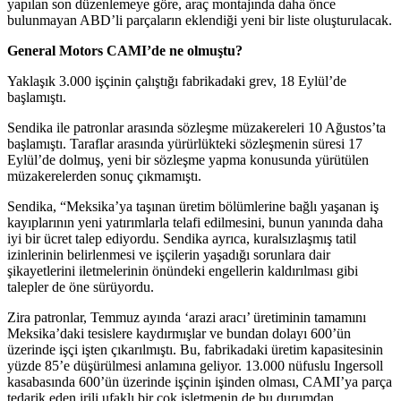
yapılan son düzenlemeye göre, araç montajında daha önce
bulunmayan ABD’li parçaların eklendiği yeni bir liste oluşturulacak.
General Motors CAMI’de ne olmuştu?
Yaklaşık 3.000 işçinin çalıştığı fabrikadaki grev, 18 Eylül’de
başlamıştı.
Sendika ile patronlar arasında sözleşme müzakereleri 10 Ağustos’ta
başlamıştı. Taraflar arasında yürürlükteki sözleşmenin süresi 17
Eylül’de dolmuş, yeni bir sözleşme yapma konusunda yürütülen
müzakerelerden sonuç çıkmamıştı.
Sendika, “Meksika’ya taşınan üretim bölümlerine bağlı yaşanan iş
kayıplarının yeni yatırımlarla telafi edilmesini, bunun yanında daha
iyi bir ücret talep ediyordu. Sendika ayrıca, kuralsızlaşmış tatil
izinlerinin belirlenmesi ve işçilerin yaşadığı sorunlara dair
şikayetlerini iletmelerinin önündeki engellerin kaldırılması gibi
talepler de öne sürüyordu.
Zira patronlar, Temmuz ayında ‘arazi aracı’ üretiminin tamamını
Meksika’daki tesislere kaydırmışlar ve bundan dolayı 600’ün
üzerinde işçi işten çıkarılmıştı. Bu, fabrikadaki üretim kapasitesinin
yüzde 85’e düşürülmesi anlamına geliyor. 13.000 nüfuslu Ingersoll
kasabasında 600’ün üzerinde işçinin işinden olması, CAMI’ya parça
tedarik eden irili ufaklı bir çok işletmenin de bu durumdan