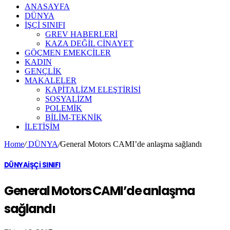
ANASAYFA
DÜNYA
İŞÇİ SINIFI
GREV HABERLERİ
KAZA DEĞİL CİNAYET
GÖÇMEN EMEKÇİLER
KADIN
GENÇLİK
MAKALELER
KAPİTALİZM ELEŞTİRİSİ
SOSYALİZM
POLEMİK
BİLİM-TEKNİK
ILETIŞIM
Home
/
DÜNYA
/
General Motors CAMI’de anlaşma sağlandı
DÜNYA
İŞÇİ SINIFI
General Motors CAMI’de anlaşma
sağlandı