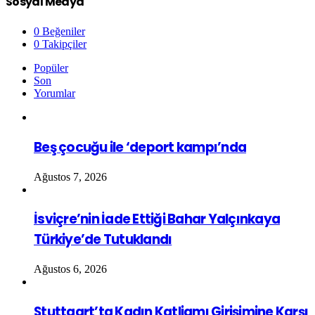
Sosyal Medya
0
Beğeniler
0
Takipçiler
Popüler
Son
Yorumlar
Beş çocuğu ile ‘deport kampı’nda
Ağustos 7, 2026
İsviçre’nin İade Ettiği Bahar Yalçınkaya
Türkiye’de Tutuklandı
Ağustos 6, 2026
Stuttgart’ta Kadın Katliamı Girişimine Karşı