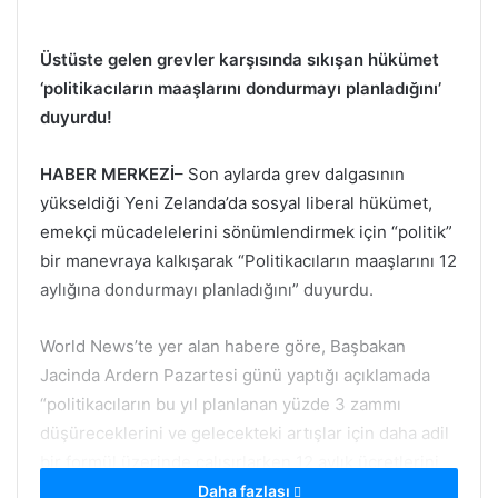
Üstüste gelen grevler karşısında sıkışan hükümet
‘politikacıların maaşlarını dondurmayı planladığını’
duyurdu!
HABER MERKEZİ
– Son aylarda grev dalgasının
yükseldiği Yeni Zelanda’da sosyal liberal hükümet,
emekçi mücadelelerini sönümlendirmek için “politik”
bir manevraya kalkışarak “Politikacıların maaşlarını 12
aylığına dondurmayı planladığını” duyurdu.
World News’te yer alan habere göre, Başbakan
Jacinda Ardern Pazartesi günü yaptığı açıklamada
“politikacıların bu yıl planlanan yüzde 3 zammı
düşüreceklerini ve gelecekteki artışlar için daha adil
bir formül üzerinde çalışırlarken 12 aylık ücretlerini
donduracaklarını” söyledi.
Daha fazlası