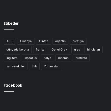
Etiketler
ABD
Almanya
Alınteri
arjantin
brezilya
dünyada korona
fransa
Genel Grev
grev
hindistan
ingiltere
inşaat-iş
italya
macron
protesto
sarı yelekliler
tikb
Yunanistan
Facebook