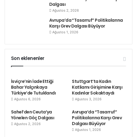
Dalgası
1989 yılından bu yana ülke çapında ilk kez yapılan
Ağustos 2, 2026
greve yaklaşık 30 bin hemşire ve diğer yardımcı
Avrupa’da “Tasarruf” Politikalarına
sağlık çalışanı katıldı.
Karşı Grev Dalgası Büyüyor
Ağustos 1, 2026
Hemşireler aşırı çalışma saatlerinden, düşük
ücretlerden ve güvensiz iş koşullarından
rahatsızlıklarını dile getirdi.
Son eklenenler
Ülkede, 30 bin kadar ilköğretim okulu öğretmeni de,
kötü çalışma koşulları, düşük ücretler ve eğitim
İsviçre’nin İade Ettiği
Stuttgart’ta Kadın
bütçesinde yıllardır yapılan kesintilere karşı,
Bahar Yalçınkaya
Katliamı Girişimine Karşı
Türkiye’de Tutuklandı
Kadınlar Sokaktaydı
hemşirelerden sonra greve çıktı.
Ağustos 6, 2026
Ağustos 3, 2026
Sahel’den Ceuta’ya
Etiketler
hemşireler grevi
liberal hükümet
Avrupa’da “Tasarruf”
Yönelen Göç Dalgası
Politikalarına Karşı Grev
öğretmenler grevi
yeni zelanda
Dalgası Büyüyor
Ağustos 2, 2026
Ağustos 1, 2026