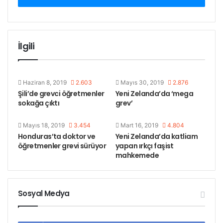
Öte yandan, sözü edilen planın paramentoda
öonaylanması gerekiyor.
İlgili
Başbakan Ardern’e şu anda yıllık 471.000 Yeni
Zelanda doları (312.000 Amerikan doları) ödeniyor.
Haziran 8, 2019
2.603
Mayıs 30, 2019
2.876
Başbakan Yardımcısı Winston Peters’a 335.000 NZD,
Şili’de grevci öğretmenler
Yeni Zelanda’da ‘mega
diğer milletvekillerine, konumuna ve
sokağa çıktı
grev’
sorumluluklarına bağlı olarak 164.000 NZD ile
296.000 NZD arasında değişen maaşlar ödeniyor.
Mayıs 18, 2019
3.454
Mart 16, 2019
4.804
Honduras’ta doktor ve
Yeni Zelanda’da katliam
öğretmenler grevi sürüyor
yapan ırkçı faşist
Üstüste gelen grevler
mahkemede
Yeni Zelanda’da son aylarda değişik alanlardan
emekçilerin dahil olduğu grevler bir biri peşi sıra
Sosyal Medya
geldi.