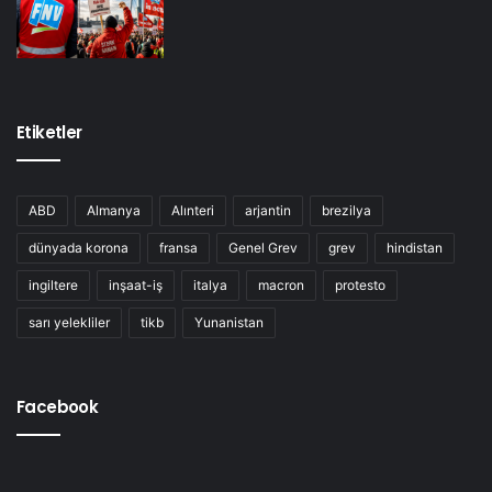
Etiketler
ABD
Almanya
Alınteri
arjantin
brezilya
dünyada korona
fransa
Genel Grev
grev
hindistan
ingiltere
inşaat-iş
italya
macron
protesto
sarı yelekliler
tikb
Yunanistan
Facebook