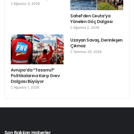
Ağustos 3, 2026
Sahel’den Ceuta’ya
Yönelen Göç Dalgası
Ağustos 2, 2026
Uzayan Savaş, Derinleşen
Çıkmaz
Temmuz 29, 2026
Avrupa’da “Tasarruf”
Politikalarına Karşı Grev
Dalgası Büyüyor
Ağustos 1, 2026
Son Bakılan Haberler