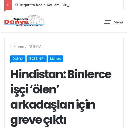
Stuttgart’ta Kadın Katliamı Girişimine Karşı Kadınlar Sokaktaydı
Menü
Home
/
DÜNYA
DÜNYA
İŞÇİ SINIFI
Manşet
Hindistan: Binlerce
işçi ‘ölen’
arkadaşları için
greve çıktı