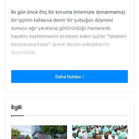
İki gün önce (hiç bir koruma önlemiyle donanmamış)
bir işçinin kafasına demir bir çubuğun düşmesi
sonucu ağır yaralanıp götürüldüğü hastanede
hayatını kaybetmesini protesto eden işçiler “talepleri
karşılanana kadar” greve devam edeceklerini
duyurdular.
İşçiler, hayatını kaybeden arkadaşlarının ailesine
derhal tazminat ödenmesini ve iş güvenliği için
Daha fazlası
gerekli önlemlerin alınmasını istiyorlar.
Etiketler
grev
gujarat rafineri
hindistan
İlgili
kaza değil cinayet