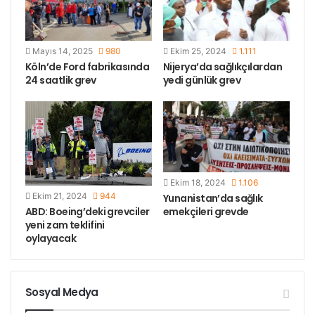
Mayıs 14, 2025
980
Ekim 25, 2024
1.111
Köln’de Ford fabrikasında
Nijerya’da sağlıkçılardan
24 saatlik grev
yedi günlük grev
Ekim 18, 2024
1.106
Ekim 21, 2024
944
Yunanistan’da sağlık
ABD: Boeing’deki grevciler
emekçileri grevde
yeni zam teklifini
oylayacak
Sosyal Medya