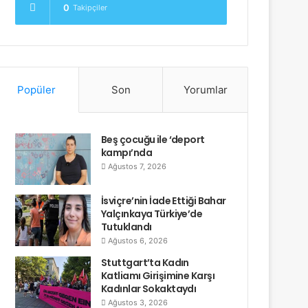
0
Takipçiler
Popüler
Son
Yorumlar
Beş çocuğu ile ‘deport
kampı’nda
Ağustos 7, 2026
İsviçre’nin İade Ettiği Bahar
Yalçınkaya Türkiye’de
Tutuklandı
Ağustos 6, 2026
Stuttgart’ta Kadın
Katliamı Girişimine Karşı
Kadınlar Sokaktaydı
Ağustos 3, 2026