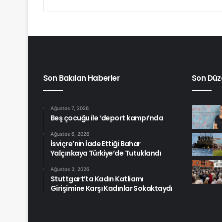
Son Bakılan Haberler
Son Düz
Ağustos 7, 2026
Beş çocuğu ile ‘deport kampı’nda
Ağustos 6, 2026
İsviçre’nin İade Ettiği Bahar
Yalçınkaya Türkiye’de Tutuklandı
Ağustos 3, 2026
Stuttgart’ta Kadın Katliamı
Girişimine Karşı Kadınlar Sokaktaydı