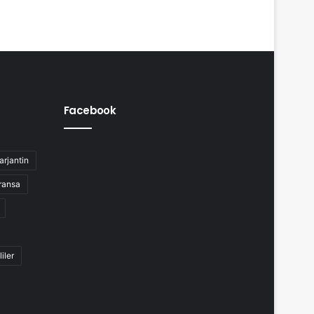
Facebook
arjantin
ransa
liler