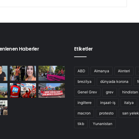
enlenen Haberler
Etiketler
ABD
Almanya
Alınteri
brezilya
dünyada korona
f
Genel Grev
grev
hindistan
ingiltere
inşaat-iş
italya
macron
protesto
sarı yelek
tikb
Yunanistan