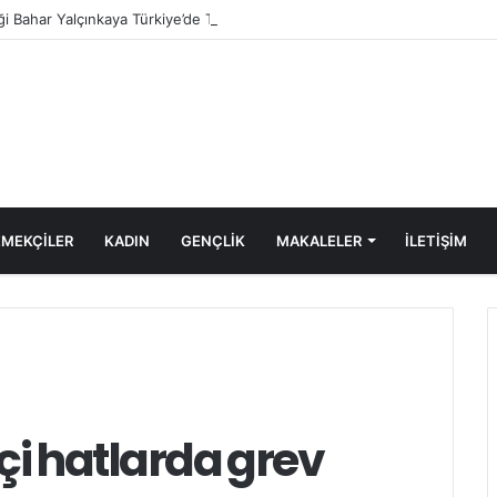
iği Bahar Yalçınkaya Türkiye’de Tutuklandı
MEKÇİLER
KADIN
GENÇLİK
MAKALELER
ILETIŞIM
çi hatlarda grev