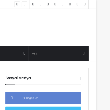
Random
Log
Sidebar
Post
in
Random
Post
Sosyal Medya
0
Beğeniler