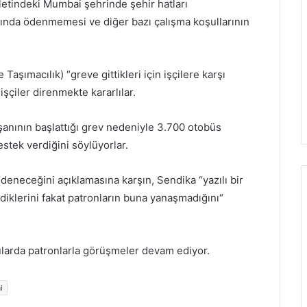
letindeki Mumbai şehrinde şehir hatları
anında ödenmemesi ve diğer bazı çalışma koşullarının
aşımacılık) “greve gittikleri için işçilere karşı
şçiler direnmekte kararlılar.
şanının başlattığı grev nedeniyle 3.700 otobüs
estek verdiğini söylüyorlar.
deneceğini açıklamasına karşın, Sendika “yazılı bir
ediklerini fakat patronların buna yanaşmadığını“
larda patronlarla görüşmeler devam ediyor.
i