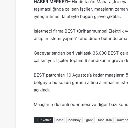
HABER MERKEZİ
– Hindistan’ın Maharaştra eya
taşımacılığında çalışan işçiler, maaşların zam
iyileştirilmesi talebiyle bugün greve çıktılar.
İşletmeci firma BEST (Brihanmumbai Elektrik ve T
disiplin işlemi yapma“ tehdidinde bulundu ama i
Geceyarısından beri yaklaşık 36.000 BEST çalı
çalışmıyor. İşçiler toplam 6 sendikanın greve d
BEST patronları 10 Ağustos’a kadar maaşların ö
belgeyle bu sözün garanti altına alınmasını ist
açıkladı.
Maaşların düzenli ödenmesi ve diğer bazı konu
Etiketler
best
bombay
grev
hindistan
mumba