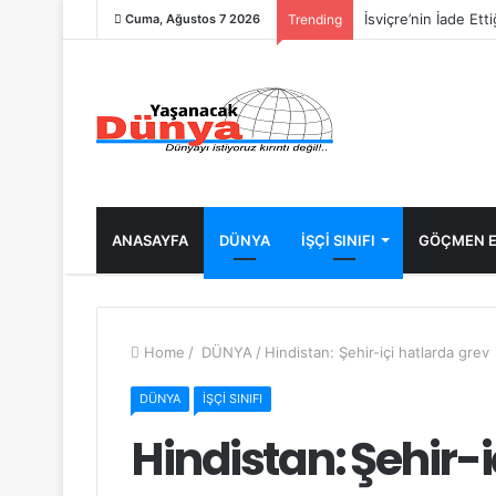
İsviçre’nin İade Ett
Cuma, Ağustos 7 2026
Trending
ANASAYFA
DÜNYA
İŞÇİ SINIFI
GÖÇMEN E
Home
/
DÜNYA
/
Hindistan: Şehir-içi hatlarda grev
DÜNYA
İŞÇİ SINIFI
Hindistan: Şehir-i