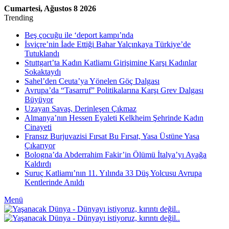
Cumartesi, Ağustos 8 2026
Trending
Beş çocuğu ile ‘deport kampı’nda
İsviçre’nin İade Ettiği Bahar Yalçınkaya Türkiye’de
Tutuklandı
Stuttgart’ta Kadın Katliamı Girişimine Karşı Kadınlar
Sokaktaydı
Sahel’den Ceuta’ya Yönelen Göç Dalgası
Avrupa’da “Tasarruf” Politikalarına Karşı Grev Dalgası
Büyüyor
Uzayan Savaş, Derinleşen Çıkmaz
Almanya’nın Hessen Eyaleti Kelkheim Şehrinde Kadın
Cinayeti
Fransız Burjuvazisi Fırsat Bu Fırsat, Yasa Üstüne Yasa
Çıkarıyor
Bologna’da Abderrahim Fakir’in Ölümü İtalya’yı Ayağa
Kaldırdı
Suruç Katliamı’nın 11. Yılında 33 Düş Yolcusu Avrupa
Kentlerinde Anıldı
Menü