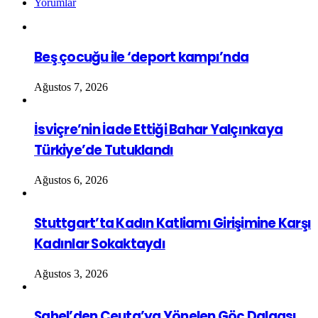
Yorumlar
Beş çocuğu ile ‘deport kampı’nda
Ağustos 7, 2026
İsviçre’nin İade Ettiği Bahar Yalçınkaya
Türkiye’de Tutuklandı
Ağustos 6, 2026
Stuttgart’ta Kadın Katliamı Girişimine Karşı
Kadınlar Sokaktaydı
Ağustos 3, 2026
Sahel’den Ceuta’ya Yönelen Göç Dalgası