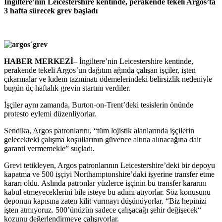
İngiltere’nin Leicestershire kentinde, perakende tekeli Argos’ta
3 hafta sürecek grev başladı
HABER MERKEZİ
– İngiltere’nin Leicestershire kentinde,
perakende tekeli Argos’un dağıtım ağında çalışan işçiler, işten
çıkarmalar ve kıdem tazminatı ödemelerindeki belirsizlik nedeniyle
bugün üç haftalık grevin startını verdiler.
İşçiler aynı zamanda, Burton-on-Trent’deki tesislerin önünde
protesto eylemi düzenliyorlar.
Sendika, Argos patronlarını, “tüm lojistik alanlarında işçilerin
gelecekteki çalışma koşullarının güvence altına alınacağına dair
garanti vermemekle” suçladı.
Grevi tetikleyen, Argos patronlarının Leicestershire’deki bir depoyu
kapatma ve 500 işçiyi Northamptonshire’daki işyerine transfer etme
kararı oldu. Aslında patronlar yüzlerce işçinin bu transfer kararını
kabul etmeyeceklerini bile isteye bu adımı atıyorlar. Söz konusunu
deponun kapısına zaten kilit vurmayı düşünüyorlar. “Biz hepinizi
işten atmıyoruz. 500’ünüzün sadece çalışacağı şehir değişecek“
kozunu değerlendirmeye çalışıyorlar.