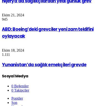
Nijerya’da sağlıkçılardan yedi günlük grev
Ekim 21, 2024
945
ABD: Boeing’deki grevciler yeni zam teklifini
oylayacak
Ekim 18, 2024
1.111
Yunanistan’da sağlık emekçileri grevde
Sosyal Medya
0
Beğeniler
0
Takipçiler
Popüler
Son