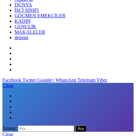
DÜNYA
İŞÇİ SINIFI
GÖÇMEN EMEKÇİLER
KADIN
GENÇLİK
MAKALELER
iletişim
Facebook
Twitter
Google+
WhatsApp
Telegram
Viber
Close
Arama:
Close