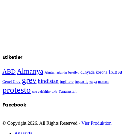
Etiketler
Almanya
ABD
fransa
dünyada korona
Alınteri
arjantin
brezilya
grev
hindistan
Genel Grev
inşaat-iş
ingiltere
macron
italya
protesto
Yunanistan
sarı yelekliler
tikb
Facebook
© Copyright 2026, All Rights Reserved -
Vier Produktion
Anasayfa