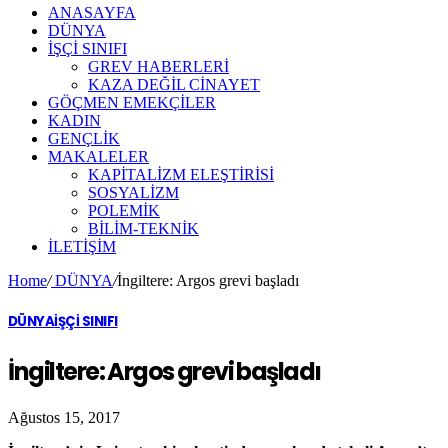
ANASAYFA
DÜNYA
İŞÇİ SINIFI
GREV HABERLERİ
KAZA DEĞİL CİNAYET
GÖÇMEN EMEKÇİLER
KADIN
GENÇLİK
MAKALELER
KAPİTALİZM ELEŞTİRİSİ
SOSYALİZM
POLEMİK
BİLİM-TEKNİK
ILETIŞIM
Home
/
DÜNYA
/
İngiltere: Argos grevi başladı
DÜNYA
İŞÇİ SINIFI
İngiltere: Argos grevi başladı
Ağustos 15, 2017