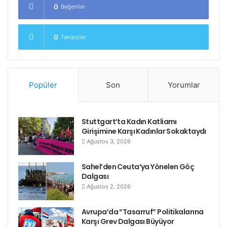
0
Beğeniler
0
Takipçiler
Popüler
Son
Yorumlar
Stuttgart’ta Kadın Katliamı
Girişimine Karşı Kadınlar Sokaktaydı
Ağustos 3, 2026
Sahel’den Ceuta’ya Yönelen Göç
Dalgası
Ağustos 2, 2026
Avrupa’da “Tasarruf” Politikalarına
Karşı Grev Dalgası Büyüyor