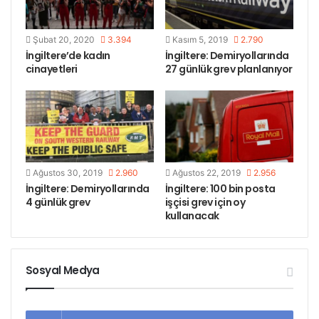
Etiketler
demryolu grevi
ingiltere
rmt
Şubat 20, 2020
3.394
Kasım 5, 2019
2.790
İngiltere’de kadın
İngiltere: Demiryollarında
cinayetleri
27 günlük grev planlanıyor
Ağustos 30, 2019
2.960
Ağustos 22, 2019
2.956
İngiltere: Demiryollarında
İngiltere: 100 bin posta
4 günlük grev
işçisi grev için oy
kullanacak
Sosyal Medya