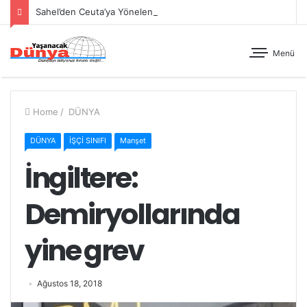
Sahel’den Ceuta’ya Yönelen Göç Dalgası
Menü
Home
/
DÜNYA
DÜNYA
İŞÇİ SINIFI
Manşet
İngiltere:
Demiryollarında
yine grev
Ağustos 18, 2018