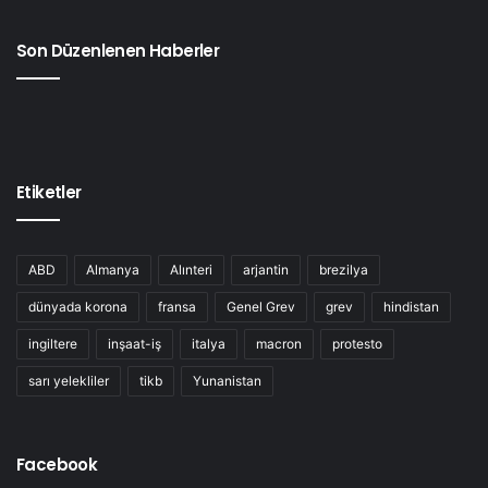
Son Düzenlenen Haberler
Etiketler
ABD
Almanya
Alınteri
arjantin
brezilya
dünyada korona
fransa
Genel Grev
grev
hindistan
ingiltere
inşaat-iş
italya
macron
protesto
sarı yelekliler
tikb
Yunanistan
Facebook