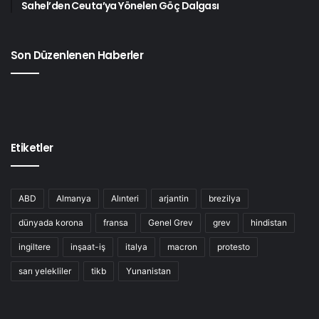
Sahel’den Ceuta’ya Yönelen Göç Dalgası
Son Düzenlenen Haberler
Etiketler
ABD
Almanya
Alınteri
arjantin
brezilya
dünyada korona
fransa
Genel Grev
grev
hindistan
ingiltere
inşaat-iş
italya
macron
protesto
sarı yelekliler
tikb
Yunanistan