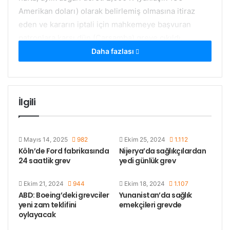
Amerikan doları) olarak belirlemiş olmasına itiraz
eden ve kararın iptali için mahkemeye başvuran
patronlara karşı dün (Çarşamba) greve çıkıldı.
Ülkenin dört yanından gelen işçiler başkentte
Daha fazlası
buluştu.
Tmglive.tv’nin aktardığına göre, patronların
İlgili
başvurusu sonucu açılan dava bugün mahkemede
görüşülecek.
Mayıs 14, 2025
982
Ekim 25, 2024
1.112
İşçiler, bir haftadır patronların tutumunu protesto
Köln’de Ford fabrikasında
Nijerya’da sağlıkçılardan
eden gösteriler düzenliyor. Gösteriler sırasında bazı
24 saatlik grev
yedi günlük grev
bankaların camlarının aşağıya indirildiği, araçların
parçalandığı bilgisi veriliyor.
Ekim 21, 2024
944
Ekim 18, 2024
1.107
ABD: Boeing’deki grevciler
Yunanistan’da sağlık
yeni zam teklifini
emekçileri grevde
Küçük Afrika ülkesi Lesotho’da çoğunluğu tekstil
oylayacak
olmak üzere fabrikalarda (ağırlığını kadın emekçilerin