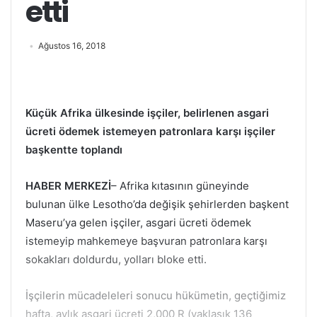
etti
Ağustos 16, 2018
Küçük Afrika ülkesinde işçiler, belirlenen asgari
ücreti ödemek istemeyen patronlara karşı işçiler
başkentte toplandı
HABER MERKEZİ
– Afrika kıtasının güneyinde
bulunan ülke Lesotho’da değişik şehirlerden başkent
Maseru’ya gelen işçiler, asgari ücreti ödemek
istemeyip mahkemeye başvuran patronlara karşı
sokakları doldurdu, yolları bloke etti.
İşçilerin mücadeleleri sonucu hükümetin, geçtiğimiz
hafta, aylık asgari ücreti 2,000 R (yaklaşık 136