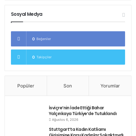
oluşturduğu) on binlerce işçi çalışıyor.
Sosyal Medya
0
Beğeniler
0
Lesotho factory workers are
Takipçiler
on strike
pic.twitter.com/p6U7c8yBR9
Popüler
Son
Yorumlar
— LESOTHO REBEL
(@kc_eenyax)
August 15, 2018
İsviçre’nin İade Ettiği Bahar
Yalçınkaya Türkiye’de Tutuklandı
Ağustos 6, 2026
Etiketler
asgari ücret
grev
kadın emekçiler
lesotho
Stuttgart’ta Kadın Katliamı
tekstil işçileri
Girişimine Karşı Kadınlar Sokaktaydı