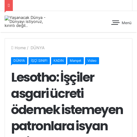
Menü
Home
/
DÜNYA
DÜNYA
İŞÇİ SINIFI
KADIN
Manşet
Video
Lesotho: İşçiler
asgari ücreti
ödemek istemeyen
patronlara isyan