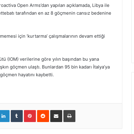
roactiva Open Arms’dan yapılan açıklamada, Libya ile
rettebatı tarafından en az 8 göçmenin cansız bedenine
memesi için ‘kurtarma’ çalışmalarının devam ettiği
gütü (IOM) verilerine göre yılın başından bu yana
şkın göçmen ulaştı. Bunlardan 95 bin kadarı İtalya’ya
5 göçmen hayatını kaybetti.
L
T
P
R
S
Y
i
u
i
e
h
a
n
m
n
d
a
z
k
b
t
d
r
d
e
l
e
i
e
ı
d
r
r
t
v
r
I
e
i
n
s
a