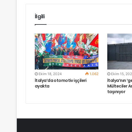
İlgili
Ekim 18, 2024
1.062
Ekim 15, 20
İtalya’da otomotiv işçileri
İtalya’nın ‘ge
ayakta
Mülteciler A
taşınıyor