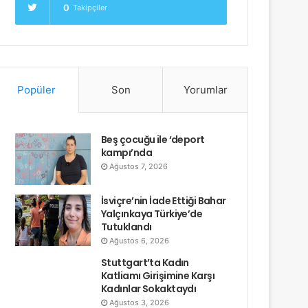
0
Takipçiler
Popüler
Son
Yorumlar
Beş çocuğu ile ‘deport
kampı’nda
Ağustos 7, 2026
İsviçre’nin İade Ettiği Bahar
Yalçınkaya Türkiye’de
Tutuklandı
Ağustos 6, 2026
Stuttgart’ta Kadın
Katliamı Girişimine Karşı
Kadınlar Sokaktaydı
Ağustos 3, 2026