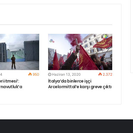
t
E
m
a
i
l
24
950
Haziran 13, 2020
2.372
ri itmesi’:
İtalya’da binlerce işçi
rnavutluk’a
Arcelormittal’e karşı greve çıktı