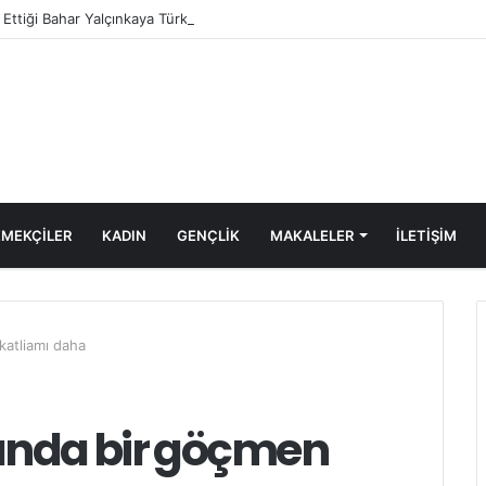
e Ettiği Bahar Yalçınkaya Türkiye’de Tutuklandı
MEKÇİLER
KADIN
GENÇLİK
MAKALELER
ILETIŞIM
katliamı daha
sında bir göçmen