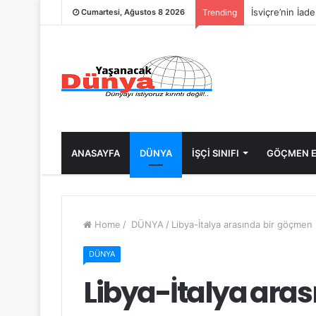
İsviçre’nin İad
Cumartesi, Ağustos 8 2026
Trending
ANASAYFA
DÜNYA
İŞÇİ SINIFI
GÖÇMEN E
Home
/
DÜNYA
/
Libya-İtalya arasında bir göçmen 
DÜNYA
Libya-İtalya ara