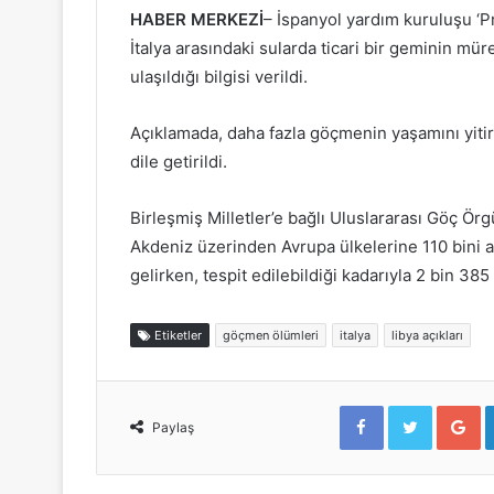
HABER MERKEZİ
– İspanyol yardım kuruluşu ‘P
İtalya arasındaki sularda ticari bir geminin mü
ulaşıldığı bilgisi verildi.
Açıklamada, daha fazla göçmenin yaşamını yitir
dile getirildi.
Birleşmiş Milletler’e bağlı Uluslararası Göç Ör
Akdeniz üzerinden Avrupa ülkelerine 110 bini a
gelirken, tespit edilebildiği kadarıyla 2 bin 38
Etiketler
göçmen ölümleri
italya
libya açıkları
F
T
G
a
w
o
Paylaş
c
i
o
e
t
g
b
t
l
o
e
e
o
r
+
k