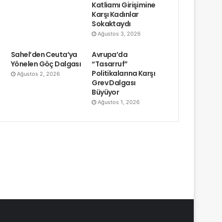
Katliamı Girişimine
Karşı Kadınlar
Sokaktaydı
Ağustos 3, 2026
Sahel’den Ceuta’ya
Avrupa’da
Yönelen Göç Dalgası
“Tasarruf”
Politikalarına Karşı
Ağustos 2, 2026
Grev Dalgası
Büyüyor
Ağustos 1, 2026