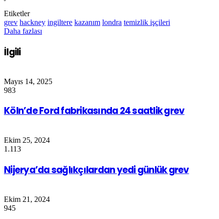
Etiketler
grev
hackney
ingiltere
kazanım
londra
temizlik işçileri
Daha fazlası
İlgili
Mayıs 14, 2025
983
Köln’de Ford fabrikasında 24 saatlik grev
Ekim 25, 2024
1.113
Nijerya’da sağlıkçılardan yedi günlük grev
Ekim 21, 2024
945