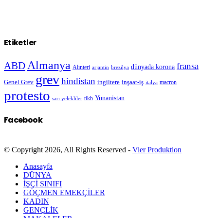
Etiketler
Almanya
ABD
fransa
dünyada korona
Alınteri
arjantin
brezilya
grev
hindistan
Genel Grev
inşaat-iş
ingiltere
macron
italya
protesto
Yunanistan
sarı yelekliler
tikb
Facebook
© Copyright 2026, All Rights Reserved -
Vier Produktion
Anasayfa
DÜNYA
İŞÇİ SINIFI
GÖÇMEN EMEKÇİLER
KADIN
GENÇLİK