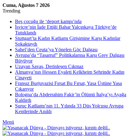
Cuma, Ağustos 7 2026
Trending
Beş çocuğu ile ‘deport kampı’nda
İsviçre’nin İade Ettiği Bahar Yalçınkaya Türkiye’de
Tutuklandı
Stuttgart’ta Kadın Katliamı Girişimine Karşı Kadınlar
Sokaktaydı
Sahel’den Ceuta’ya Yönelen Göç Dalgası
Avrupa’da “Tasarruf” Politikalarına Karşı Grev Dalgası
Büyüyor
Uzayan Savaş, Derinleşen Çıkmaz
Almanya’nın Hessen Eyaleti Kelkheim Şehrinde Kadın
Cinayeti
Fransız Burjuvazisi Fırsat Bu Fırsat, Yasa Üstüne Yasa
Çıkarıyor
Bologna’da Abderrahim Fakir’in Ölümü İtalya’yı Ayağa
Kaldırdı
Suruç Katliamı’nın 11. Yılında 33 Düş Yolcusu Avrupa
Kentlerinde Anıldı
Menü