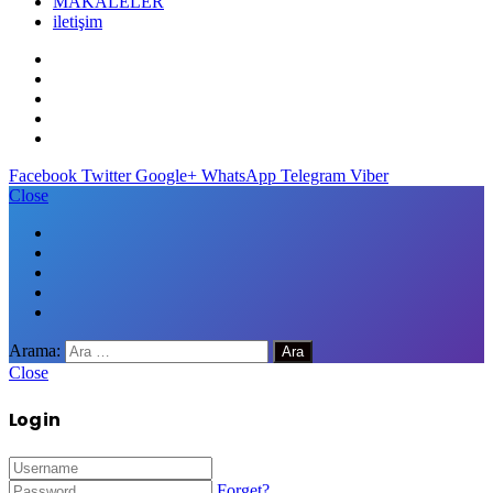
MAKALELER
iletişim
Facebook
Twitter
Google+
WhatsApp
Telegram
Viber
Close
Arama:
Close
Log in
Forget?