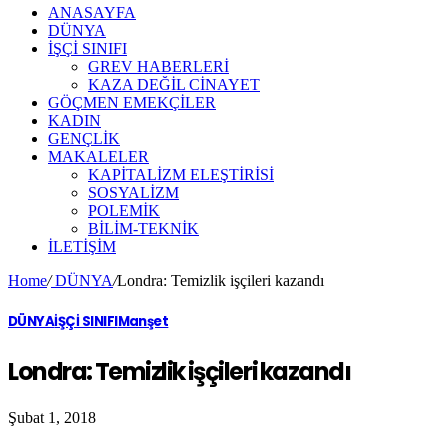
ANASAYFA
DÜNYA
İŞÇİ SINIFI
GREV HABERLERİ
KAZA DEĞİL CİNAYET
GÖÇMEN EMEKÇİLER
KADIN
GENÇLİK
MAKALELER
KAPİTALİZM ELEŞTİRİSİ
SOSYALİZM
POLEMİK
BİLİM-TEKNİK
ILETIŞIM
Home
/
DÜNYA
/
Londra: Temizlik işçileri kazandı
DÜNYA
İŞÇİ SINIFI
Manşet
Londra: Temizlik işçileri kazandı
Şubat 1, 2018