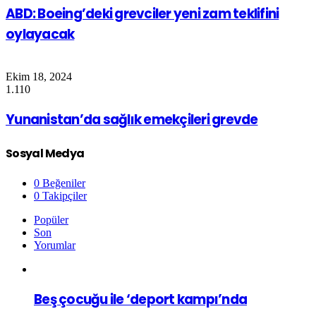
ABD: Boeing’deki grevciler yeni zam teklifini
oylayacak
Ekim 18, 2024
1.110
Yunanistan’da sağlık emekçileri grevde
Sosyal Medya
0
Beğeniler
0
Takipçiler
Popüler
Son
Yorumlar
Beş çocuğu ile ‘deport kampı’nda