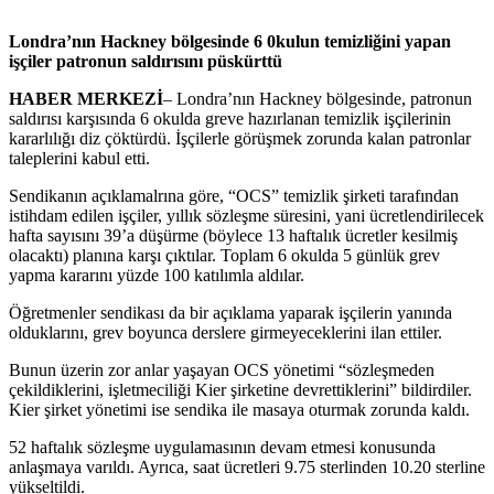
Londra’nın Hackney bölgesinde 6 0kulun temizliğini yapan
işçiler patronun saldırısını püskürttü
HABER MERKEZİ
– Londra’nın Hackney bölgesinde, patronun
saldırısı karşısında 6 okulda greve hazırlanan temizlik işçilerinin
kararlılığı diz çöktürdü. İşçilerle görüşmek zorunda kalan patronlar
taleplerini kabul etti.
Sendikanın açıklamalrına göre, “OCS” temizlik şirketi tarafından
istihdam edilen işçiler, yıllık sözleşme süresini, yani ücretlendirilecek
hafta sayısını 39’a düşürme (böylece 13 haftalık ücretler kesilmiş
olacaktı) planına karşı çıktılar. Toplam 6 okulda 5 günlük grev
yapma kararını yüzde 100 katılımla aldılar.
Öğretmenler sendikası da bir açıklama yaparak işçilerin yanında
olduklarını, grev boyunca derslere girmeyeceklerini ilan ettiler.
Bunun üzerin zor anlar yaşayan OCS yönetimi “sözleşmeden
çekildiklerini, işletmeciliği Kier şirketine devrettiklerini” bildirdiler.
Kier şirket yönetimi ise sendika ile masaya oturmak zorunda kaldı.
52 haftalık sözleşme uygulamasının devam etmesi konusunda
anlaşmaya varıldı. Ayrıca, saat ücretleri 9.75 sterlinden 10.20 sterline
yükseltildi.