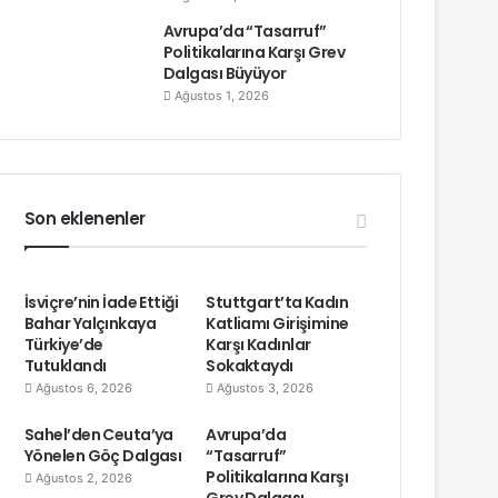
Avrupa’da “Tasarruf”
Politikalarına Karşı Grev
Dalgası Büyüyor
Ağustos 1, 2026
Son eklenenler
İsviçre’nin İade Ettiği
Stuttgart’ta Kadın
Bahar Yalçınkaya
Katliamı Girişimine
Türkiye’de
Karşı Kadınlar
Tutuklandı
Sokaktaydı
Ağustos 6, 2026
Ağustos 3, 2026
Sahel’den Ceuta’ya
Avrupa’da
Yönelen Göç Dalgası
“Tasarruf”
Politikalarına Karşı
Ağustos 2, 2026
Grev Dalgası