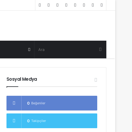
Random
Log
Sidebar
Post
in
Random
Post
Sosyal Medya
0
Beğeniler
0
Takipçiler