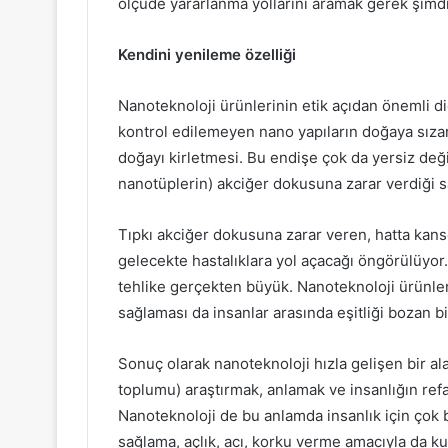
ölçüde yararlanma yollarını aramak gerek şimd
Kendini yenileme özelliği
Nanoteknoloji ürünlerinin etik açıdan önemli d
kontrol edilemeyen nano yapıların doğaya sızar
doğayı kirletmesi. Bu endişe çok da yersiz değ
nanotüplerin) akciğer dokusuna zarar verdiği 
Tıpkı akciğer dokusuna zarar veren, hatta kan
gelecekte hastalıklara yol açacağı öngörülüyor
tehlike gerçekten büyük. Nanoteknoloji ürünleri
sağlaması da insanlar arasında eşitliği bozan bir
Sonuç olarak nanoteknoloji hızla gelişen bir al
toplumu) araştırmak, anlamak ve insanlığın ref
Nanoteknoloji de bu anlamda insanlık için çok b
sağlama, açlık, acı, korku verme amacıyla da kul