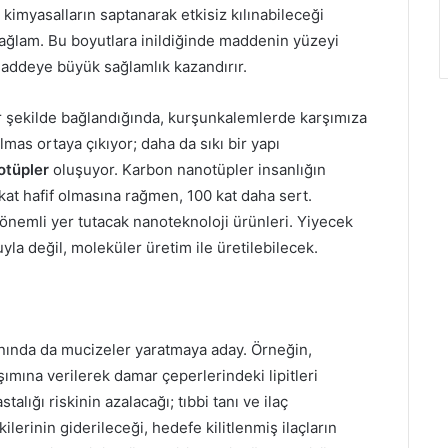
kimyasalların saptanarak etkisiz kılınabileceği
e sağlam. Bu boyutlara inildiğinde maddenin yüzeyi
addeye büyük sağlamlık kazandırır.
ir şekilde bağlandığında, kurşunkalemlerde karşımıza
lmas ortaya çıkıyor; daha da sıkı bir yapı
otüpler
oluşuyor. Karbon nanotüpler insanlığın
kat hafif olmasına rağmen, 100 kat daha sert.
 önemli yer tutacak nanoteknoloji ürünleri. Yiyecek
la değil, moleküler üretim ile üretilebilecek.
anında da mucizeler yaratmaya aday. Örneğin,
mına verilerek damar çeperlerindeki lipitleri
alığı riskinin azalacağı; tıbbi tanı ve ilaç
kilerinin giderileceği, hedefe kilitlenmiş ilaçların