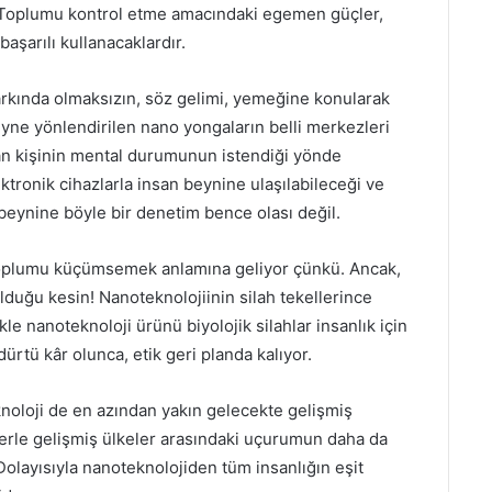
 Toplumu kontrol etme amacındaki egemen güçler,
aşarılı kullanacaklardır.
farkında olmaksızın, söz gelimi, yemeğine konularak
yne yönlendirilen nano yongaların belli merkezleri
dan kişinin mental durumunun istendiği yönde
ektronik cihazlarla insan beynine ulaşılabileceği ve
an beynine böyle bir denetim bence olası değil.
toplumu küçümsemek anlamına geliyor çünkü. Ancak,
duğu kesin! Nanoteknolojiinin silah tekellerince
le nanoteknoloji ürünü biyolojik silahlar insanlık için
ürtü kâr olunca, etik geri planda kalıyor.
knoloji de en azından yakın gelecekte gelişmiş
lerle gelişmiş ülkeler arasındaki uçurumun daha da
Dolayısıyla nanoteknolojiden tüm insanlığın eşit