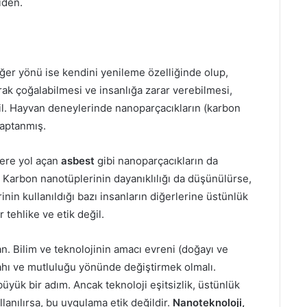
iden.
iğer yönü ise kendini yenileme özelliğinde olup,
ak çoğalabilmesi ve insanlığa zarar verebilmesi,
il. Hayvan deneylerinde nanoparçacıkların (karbon
saptanmış.
sere yol açan
asbest
gibi nanoparçacıkların da
. Karbon nanotüplerinin dayanıklılığı da düşünülürse,
nin kullanıldığı bazı insanların diğerlerine üstünlük
 tehlike ve etik değil.
an. Bilim ve teknolojinin amacı evreni (doğayı ve
ahı ve mutluluğu yönünde değiştirmek olmalı.
üyük bir adım. Ancak teknoloji eşitsizlik, üstünlük
lanılırsa, bu uygulama etik değildir.
Nanoteknoloji,