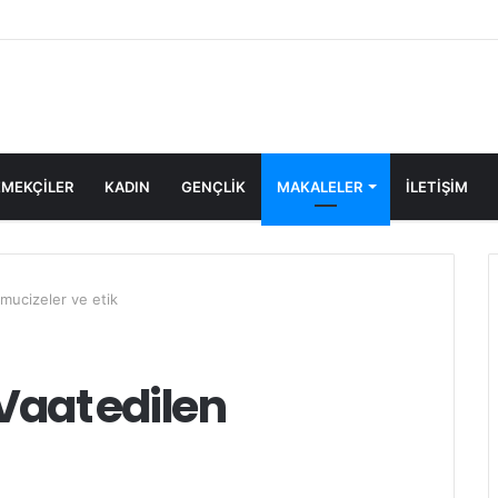
MEKÇİLER
KADIN
GENÇLİK
MAKALELER
ILETIŞIM
mucizeler ve etik
Vaat edilen