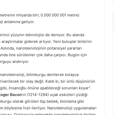
metrenin milyarda biri; 0.000 000 001 metre)
ji anlamına geliyor.
irinci yüzyılın teknolojisi de deniyor. Bu alanda
 araştırmalar giderek artıyor. Yeni buluşlar birbirini
. Aslında, nanoteknolojinin potansiyel yararları
nda öne sürülenler çok daha çarpıcı. Bugün için
urguyu andırıyor.
nanoteknoloji, bilimkurgu denilerek kolayca
riverilecek bir olay değil. Kaldı ki, bir ünlü düşünürün
 gibi,
İnsanoğlu önüne aşabileceği sorunları koyar”
.
oger Bacon
’ın (1214-1294) uçak eskizleri çizdiği
imkurgu olarak görülen tüp bebek, klonlama gibi
 böylesine hızlı ilerliyor. Nanoteknoloji uygulamaları
 konusu. Dolayısıyla gelecekte nanoteknolojiye biçilen