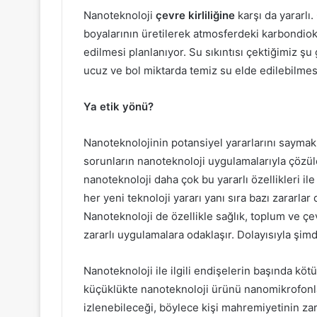
Nanoteknoloji
çevre kirliliğine
karşı da yararlı
boyalarının üretilerek atmosferdeki karbondioks
edilmesi planlanıyor. Su sıkıntısı çektiğimiz şu 
ucuz ve bol miktarda temiz su elde edilebilmes
Ya etik yönü?
Nanoteknolojinin potansiyel yararlarını sayma
sorunların nanoteknoloji uygulamalarıyla çözü
nanoteknoloji daha çok bu yararlı özellikleri
her yeni teknoloji yararı yanı sıra bazı zararlar
Nanoteknoloji de özellikle sağlık, toplum ve çev
zararlı uygulamalara odaklaşır. Dolayısıyla şi
Nanoteknoloji ile ilgili endişelerin başında köt
küçüklükte nanoteknoloji ürünü nanomikrofonla
izlenebileceği, böylece kişi mahremiyetinin z