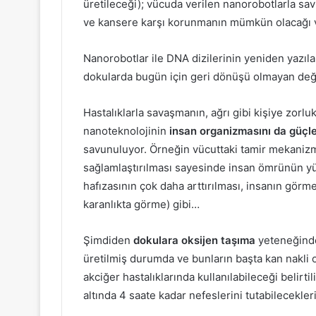
üretileceği); vücuda verilen nanorobotlarla sa
ve kansere karşı korunmanın mümkün olacağı vb.
Nanorobotlar ile DNA dizilerinin yeniden yazıla
dokularda bugün için geri dönüşü olmayan değ
Hastalıklarla savaşmanın, ağrı gibi kişiye zorlu
nanoteknolojinin
insan organizmasını da güçle
savunuluyor. Örneğin vücuttaki tamir mekanizmal
sağlamlaştırılması sayesinde insan ömrünün yüz
hafızasının çok daha arttırılması, insanın görm
karanlıkta görme) gibi…
Şimdiden
dokulara oksijen taşıma
yeteneğinde
üretilmiş durumda ve bunların başta kan nakli o
akciğer hastalıklarında kullanılabileceği belirtil
altında 4 saate kadar nefeslerini tutabilecekler