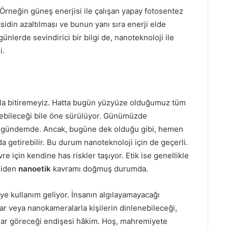
. Örneğin güneş enerjisi ile çalışan yapay fotosentez
idin azaltılması ve bunun yanı sıra enerji elde
günlerde sevindirici bir bilgi de, nanoteknoloji ile
i.
kla bitiremeyiz. Hatta bugün yüzyüze olduğumuz tüm
lebileceği bile öne sürülüyor. Günümüzde
 ile gündemde. Ancak, bugüne dek olduğu gibi, hemen
 da getirebilir. Bu durum nanoteknoloji için de geçerli.
re için kendine has riskler taşıyor. Etik ise genellikle
mdiden
nanoetik
kavramı doğmuş durumda.
üye kullanım geliyor. İnsanın algılayamayacağı
r veya nanokameralarla kişilerin dinlenebileceği,
arar göreceği endişesi hâkim. Hoş, mahremiyete