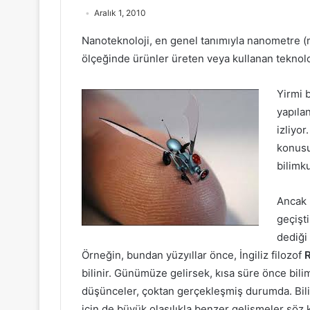
Aralık 1, 2010
Nanoteknoloji, en genel tanımıyla nanometre (
ölçeğinde ürünler üreten veya kullanan teknolo
Yirmi b
yapılan
izliyor
konusu
bilimk
Ancak 
geçişti
dediği
Örneğin, bundan yüzyıllar önce, İngiliz filozof
R
bilinir. Günümüze gelirsek, kısa süre önce bil
düşünceler, çoktan gerçekleşmiş durumda. Bilim
için de büyük olasılıkla benzer gelişmeler söz