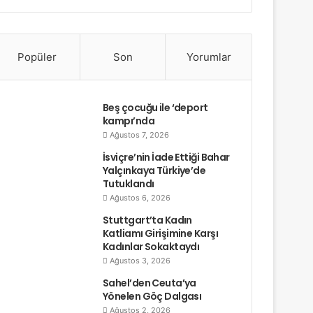
Popüler
Son
Yorumlar
Beş çocuğu ile ‘deport
kampı’nda
Ağustos 7, 2026
İsviçre’nin İade Ettiği Bahar
Yalçınkaya Türkiye’de
Tutuklandı
Ağustos 6, 2026
Stuttgart’ta Kadın
Katliamı Girişimine Karşı
Kadınlar Sokaktaydı
Ağustos 3, 2026
Sahel’den Ceuta’ya
Yönelen Göç Dalgası
Ağustos 2, 2026