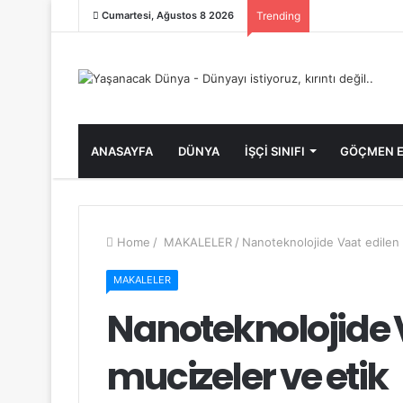
Cumartesi, Ağustos 8 2026
Trending
ANASAYFA
DÜNYA
İŞÇİ SINIFI
GÖÇMEN E
Home
/
MAKALELER
/
Nanoteknolojide Vaat edilen 
MAKALELER
Nanoteknolojide 
mucizeler ve etik