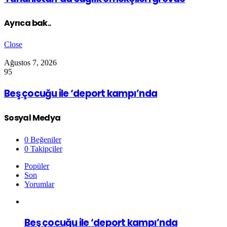
Ayrıca bak..
Close
Ağustos 7, 2026
95
Beş çocuğu ile ‘deport kampı’nda
Sosyal Medya
0
Beğeniler
0
Takipçiler
Popüler
Son
Yorumlar
Beş çocuğu ile ‘deport kampı’nda