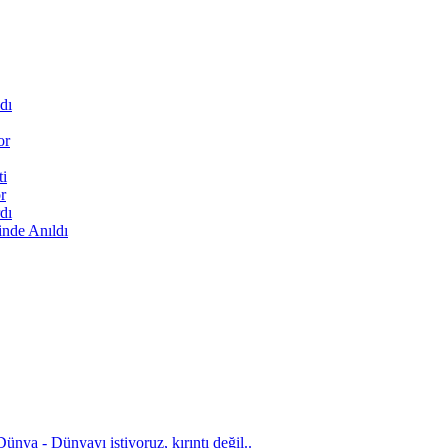
dı
or
ti
r
dı
inde Anıldı