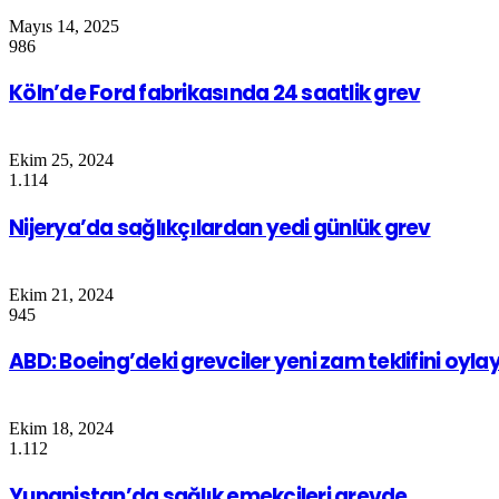
Mayıs 14, 2025
986
Köln’de Ford fabrikasında 24 saatlik grev
Ekim 25, 2024
1.114
Nijerya’da sağlıkçılardan yedi günlük grev
Ekim 21, 2024
945
ABD: Boeing’deki grevciler yeni zam teklifini oyl
Ekim 18, 2024
1.112
Yunanistan’da sağlık emekçileri grevde