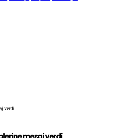
j verdi
plerine mesaj verdi