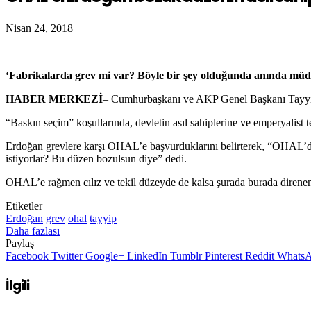
Nisan 24, 2018
‘Fabrikalarda grev mi var? Böyle bir şey olduğunda anında müd
HABER MERKEZİ
– Cumhurbaşkanı ve AKP Genel Başkanı Tayyip
“
Baskın seçim” koşullarında, devletin asıl sahiplerine ve emperyalist
Erdoğan grevlere karşı OHAL’e başvurduklarını belirterek, “OHAL’d
istiyorlar? Bu düzen bozulsun diye” dedi.
OHAL’e rağmen cılız ve tekil düzeyde de kalsa şurada burada direnen 
Etiketler
Erdoğan
grev
ohal
tayyip
Daha fazlası
Paylaş
Facebook
Twitter
Google+
LinkedIn
Tumblr
Pinterest
Reddit
Whats
İlgili