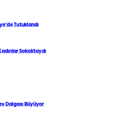
iye’de Tutuklandı
 Kadınlar Sokaktaydı
rev Dalgası Büyüyor