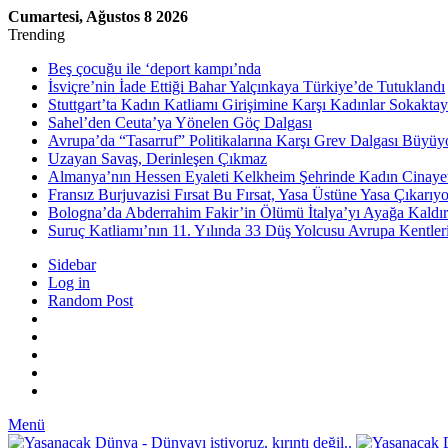
Cumartesi, Ağustos 8 2026
Trending
Beş çocuğu ile ‘deport kampı’nda
İsviçre’nin İade Ettiği Bahar Yalçınkaya Türkiye’de Tutuklandı
Stuttgart’ta Kadın Katliamı Girişimine Karşı Kadınlar Sokaktay
Sahel’den Ceuta’ya Yönelen Göç Dalgası
Avrupa’da “Tasarruf” Politikalarına Karşı Grev Dalgası Büyüy
Uzayan Savaş, Derinleşen Çıkmaz
Almanya’nın Hessen Eyaleti Kelkheim Şehrinde Kadın Cinaye
Fransız Burjuvazisi Fırsat Bu Fırsat, Yasa Üstüne Yasa Çıkarıyo
Bologna’da Abderrahim Fakir’in Ölümü İtalya’yı Ayağa Kaldır
Suruç Katliamı’nın 11. Yılında 33 Düş Yolcusu Avrupa Kentler
Sidebar
Log in
Random Post
Menü