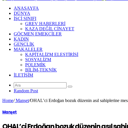
ANASAYFA
DÜNYA
İŞÇİ SINIFI
GREV HABERLERİ
KAZA DEĞİL CİNAYET
GÖÇMEN EMEKÇİLER
KADIN
GENÇLİK
MAKALELER
KAPİTALİZM ELEŞTİRİSİ
SOSYALİZM
POLEMİK
BİLİM-TEKNİK
ILETIŞIM
Random Post
Home
/
Manşet
/
OHAL’ci Erdoğan bozuk düzenin asıl sahiplerine mesa
Manşet
OHAL’ci Erdoğan bozuk düzenin asıl sahi