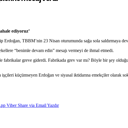
ahale ediyoruz’
 Erdoğan, TBBM’nin 23 Nisan oturumunda sağa sola saldırmaya deva
 tekellere “benimle devam edin” mesajı vermeyi de ihmal etmedi.
e fabrikalar greve giderdi. Fabrikada grev var mı? Böyle bir şey old
işçileri küçümseyen Erdoğan ve siyasal iktidarına emekçiler olarak so
App
Viber
Share via Email
Yazdır