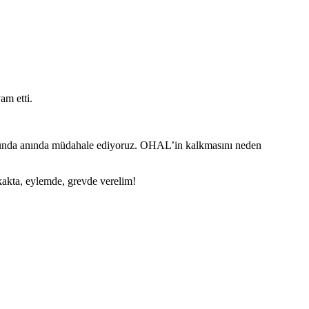
m etti.
uğunda anında müdahale ediyoruz. OHAL’in kalkmasını neden
kakta, eylemde, grevde verelim!