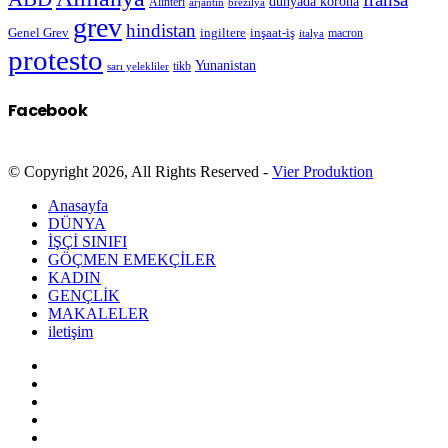
dünyada korona
Alınteri
arjantin
brezilya
grev
hindistan
Genel Grev
inşaat-iş
ingiltere
macron
italya
protesto
Yunanistan
sarı yelekliler
tikb
Facebook
© Copyright 2026, All Rights Reserved -
Vier Produktion
Anasayfa
DÜNYA
İŞÇİ SINIFI
GÖÇMEN EMEKÇİLER
KADIN
GENÇLİK
MAKALELER
iletişim