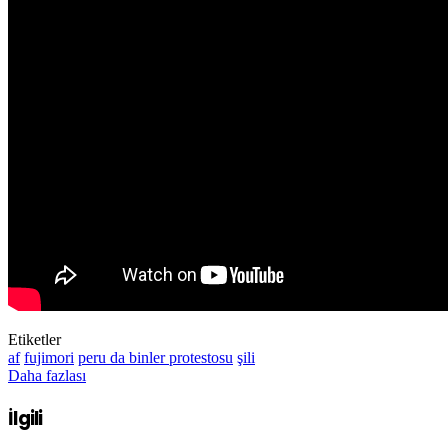
Etiketler
af
fujimori
peru da binler protestosu
şili
Daha fazlası
İlgili