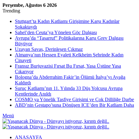
Perşembe, Ağustos 6 2026
Trending
Stuttgart’ta Kadın Katliamı Girişimine Karşı Kadınlar
Sokaktaydı
Sahel’den Ceuta’ya Yönelen Göç Dalgası
Avrupa’da “Tasarruf” Politikalarına Karşı Grev Dalgası
Büyüyor
Uzayan Savaş, Derinleşen Çıkmaz
Almanya’nın Hessen Eyaleti Kelkheim Şehrinde Kadın
Cinayeti
Fransız Burjuvazisi Fırsat Bu Fırsat, Yasa Üstüne Yasa
Çıkarıyor
Bologna’da Abderrahim Fakir’in Ölümü İtalya’yı Ayağa
Kaldırdı
Suruç Katliamı’nın 11. Yılında 33 Düş Yolcusu Avrupa
Kentlerinde Anıldı
COSMO ya Yönelik Tasfiye Girişimi ve Çok Dilliliğe Darbe
ABD’nin Gestapo’suna Dönüşen ICE’den Bir Katliam Daha
Menü
ANASAYFA