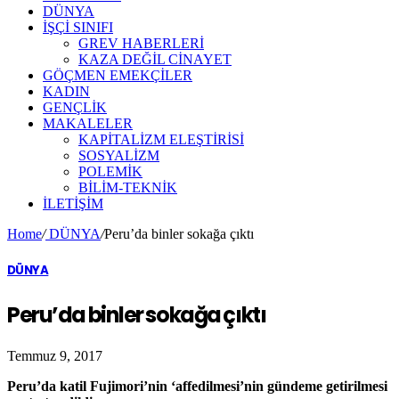
DÜNYA
İŞÇİ SINIFI
GREV HABERLERİ
KAZA DEĞİL CİNAYET
GÖÇMEN EMEKÇİLER
KADIN
GENÇLİK
MAKALELER
KAPİTALİZM ELEŞTİRİSİ
SOSYALİZM
POLEMİK
BİLİM-TEKNİK
ILETIŞIM
Home
/
DÜNYA
/
Peru’da binler sokağa çıktı
DÜNYA
Peru’da binler sokağa çıktı
Temmuz 9, 2017
Peru’da katil Fujimori’nin ‘affedilmesi’nin gündeme getirilmesi