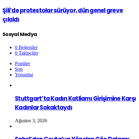
Şili’de protestolar sürüyor, dün genel greve
çıkıldı
Sosyal Medya
0
Beğeniler
0
Takipçiler
Popüler
Son
Yorumlar
Stuttgart’ta Kadın Katliamı Girişimine Karşı
Kadınlar Sokaktaydı
Ağustos 3, 2026