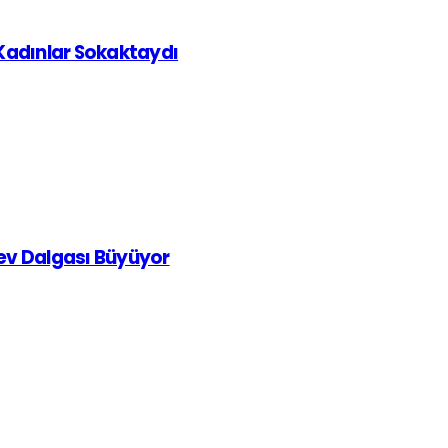
 Kadınlar Sokaktaydı
rev Dalgası Büyüyor