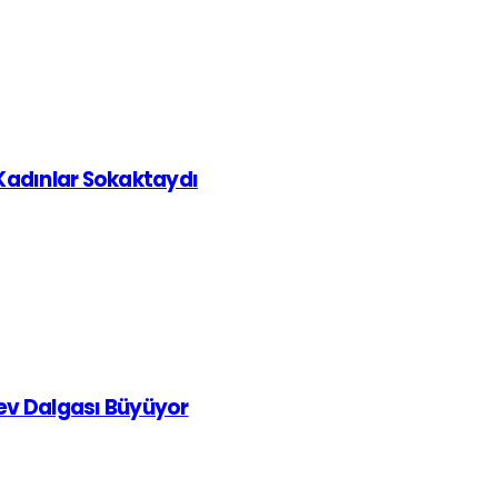
 Kadınlar Sokaktaydı
rev Dalgası Büyüyor