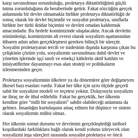
karşı savunulması sorumluluğu, proletarya diktatörlüğünü güçlü
tutma zorunluluğunu da beraberinde getirir. Fakat sözcüğün gerçek
anlamında bir devlet olmamakla birlikte proletarya diktatörlüğü de
sonuç olarak bir devlet biçimidir ve sosyalist proletarya, sınıflarla
birlikte her türlü iktidar biçimini ve devleti ortadan kaldırmak
amacındadır. Bu hedefe komünizmde ulaşılacaktır. Ancak devletin
sönümlenişi, komünizmin alt evresi olarak sosyalizm aşamasından
itibaren adım adım gerçekleşmesi gereken bilinçli bir süreçtir.
Sosyalist proletaryanın tercih ve iradesinin dışında karşısına çıkan bu
çelişkinin çözüm yolu, sosyalizmin savunulması dahil devlet ve
yönetim işlerinde işçi sınıfı ve emekçi kitlelerin aktif katılım ve
inisiyatiflerine dayanmayı esas alan strateji ve politikaların
izlenmesinden geçer.
Proletarya sosyalizminin ülkelere ya da dönemlere göre değişmeyen
ilkesel bazı esasları vardır. Fakat her ülke için aynı ölçüde geçerli
sabit bir sosyalizm modeli ve reçetesi yoktur. Dolayısıyla sosyalizm
ne ihraç ne de ithal edilebilir. Fakat bu gerçeklik, her ülkenin
kendine göre “milli bir sosyalizm” sahibi olabileceği anlamına da
gelmez. İnsanlığın kurtuluşunu amaç edinen bir düşünce ve sistem
olarak sosyalizmin millisi olmaz.
Her ülkenin somut durumu ve devrimini gerçekleştirdiği tarihsel
koşullardaki farklılıklara bağlı olarak kendi yolunu izleyecek olan
sosyalizmi inşa süreçleri sırasında sosyalist proletarya ve öncü