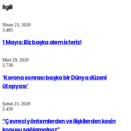
İlgili
Nisan 23, 2020
3.485
1 Mayıs: Biz başka alem isteriz!
Mart 29, 2020
2.730
‘Korona sonrası başka bir Dünya düzeni
ütopyası’
Şubat 23, 2020
2.450
“Çevreci yöntemlerden ve ilişkilerden kesin
kopuşu sağlamalıyız”