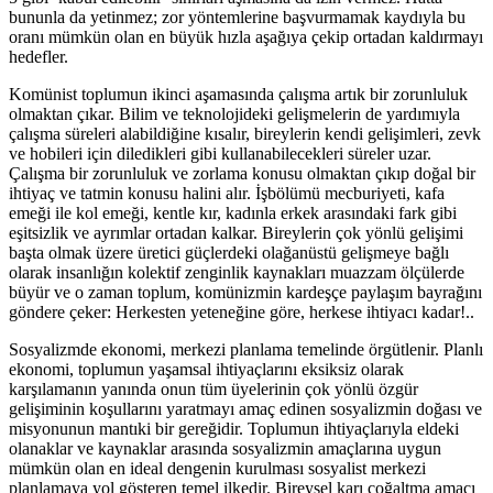
bununla da yetinmez; zor yöntemlerine başvurmamak kaydıyla bu
oranı mümkün olan en büyük hızla aşağıya çekip ortadan kaldırmayı
hedefler.
Komünist toplumun ikinci aşamasında çalışma artık bir zorunluluk
olmaktan çıkar. Bilim ve teknolojideki gelişmelerin de yardımıyla
çalışma süreleri alabildiğine kısalır, bireylerin kendi gelişimleri, zevk
ve hobileri için diledikleri gibi kullanabilecekleri süreler uzar.
Çalışma bir zorunluluk ve zorlama konusu olmaktan çıkıp doğal bir
ihtiyaç ve tatmin konusu halini alır. İşbölümü mecburiyeti, kafa
emeği ile kol emeği, kentle kır, kadınla erkek arasındaki fark gibi
eşitsizlik ve ayrımlar ortadan kalkar. Bireylerin çok yönlü gelişimi
başta olmak üzere üretici güçlerdeki olağanüstü gelişmeye bağlı
olarak insanlığın kolektif zenginlik kaynakları muazzam ölçülerde
büyür ve o zaman toplum, komünizmin kardeşçe paylaşım bayrağını
göndere çeker: Herkesten yeteneğine göre, herkese ihtiyacı kadar!..
Sosyalizmde ekonomi, merkezi planlama temelinde örgütlenir. Planlı
ekonomi, toplumun yaşamsal ihtiyaçlarını eksiksiz olarak
karşılamanın yanında onun tüm üyelerinin çok yönlü özgür
gelişiminin koşullarını yaratmayı amaç edinen sosyalizmin doğası ve
misyonunun mantıki bir gereğidir. Toplumun ihtiyaçlarıyla eldeki
olanaklar ve kaynaklar arasında sosyalizmin amaçlarına uygun
mümkün olan en ideal dengenin kurulması sosyalist merkezi
planlamaya yol gösteren temel ilkedir. Bireysel karı çoğaltma amacı