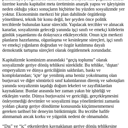
üzerine kurulu kapitalist meta üretiminin anarşik yapısı ve işleyişinin
neden olduğu yıkıcı sonuçların hiçbirine bu yüzden sosyalizmde yer
yoktur. Ekonominin merkezi bir plan dahilinde örgütlenip
yönetilmesi, teknik bir konu değil, her şeyden önce politik
tercihlerde bulunulan karar sürecidir. Yapılacak tercihler ve alınacak
kararlar, sosyalizmin geleceği yanında işçi sınıfı ve emekçi kitlelerin
günlük yaşamlarını da dolaysızca etkileyecektir. Onun için merkezi
planların hazırlanma, olgunlaşma ve kesinleşme süreçleri, işçi sınıfı
ve emekçi yığınların doğrudan ve özgür katılımına dayalı
demokratik tartışma süreçleri olarak örgütlenmek zorundadır.
Kapitalizmle komünizm arasındaki “geçiş toplumu” olarak
sosyalizmde geriye dönüş tehlikesi süreklidir. Bu tehlike, ‘dıştan‘
emperyalizm ve dünya gericiliğinin saldırıları, baskı ve
komplolarından; ‘içte‘ işe yenilmiş ama henüz yokolmamış olan
burjuvazi ve diğer sömürücü sınıf kalıntılarının direniş ve sabotajları
yanında sosyalizmin taşıdığı doğum lekeleri ve zayıflıklardan
kaynaklanır. Bunlar arasında her zaman yakın bir işbirliği ve
etkileşim vardır. Dünya burjuvazisi ve gericiliği, gerçekleşmesini
önleyemediği devrimler ve sosyalizmi inşa yönelimlerini zamanla
yoldan çıkarıp geriye döndürme konusunda küçümsenmemesi
gereken tarihsel bir deneyim biriktirmiştir. Bu tecrübe hafife
alınmamalı ancak korku ve yılgınlık nedeni de olmamalıdır.
“Dış” ve “iç” etkenlerden kaynaklanan geriye dönüş tehlikesine