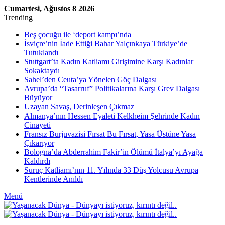
Cumartesi, Ağustos 8 2026
Trending
Beş çocuğu ile ‘deport kampı’nda
İsviçre’nin İade Ettiği Bahar Yalçınkaya Türkiye’de
Tutuklandı
Stuttgart’ta Kadın Katliamı Girişimine Karşı Kadınlar
Sokaktaydı
Sahel’den Ceuta’ya Yönelen Göç Dalgası
Avrupa’da “Tasarruf” Politikalarına Karşı Grev Dalgası
Büyüyor
Uzayan Savaş, Derinleşen Çıkmaz
Almanya’nın Hessen Eyaleti Kelkheim Şehrinde Kadın
Cinayeti
Fransız Burjuvazisi Fırsat Bu Fırsat, Yasa Üstüne Yasa
Çıkarıyor
Bologna’da Abderrahim Fakir’in Ölümü İtalya’yı Ayağa
Kaldırdı
Suruç Katliamı’nın 11. Yılında 33 Düş Yolcusu Avrupa
Kentlerinde Anıldı
Menü