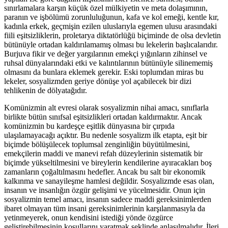
sınırlamalara karşın küçük özel mülkiyetin ve meta dolaşımının,
paranın ve işbölümü zorunluluğunun, kafa ve kol emeği, kentle kır,
kadınla erkek, geçmişin ezilen uluslarıyla egemen ulusu arasındaki
fiili eşitsizliklerin, proletarya diktatörlüğü biçiminde de olsa devletin
bütünüyle ortadan kaldırılamamış olması bu lekelerin başlıcalarıdır.
Burjuva fikir ve değer yargılarının emekçi yığınların zihinsel ve
ruhsal dünyalarındaki etki ve kalıntılarının bütünüyle silinememiş
olmasını da bunlara eklemek gerekir. Eski toplumdan miras bu
lekeler, sosyalizmden geriye dönüşe yol açabilecek bir dizi
tehlikenin de dölyatağıdır.
Komünizmin alt evresi olarak sosyalizmin nihai amacı, sınıflarla
birlikte bütün sınıfsal eşitsizlikleri ortadan kaldırmaktır. Ancak
komünizmin bu kardeşçe eşitlik dünyasına bir çırpıda
ulaşılamayacağı açıktır. Bu nedenle sosyalizm ilk etapta, eşit bir
biçimde bölüşülecek toplumsal zenginliğin büyütülmesini,
emekçilerin maddi ve manevi refah düzeylerinin sistematik bir
biçimde yükseltilmesini ve bireylerin kendilerine ayıracakları boş
zamanların çoğaltılmasını hedefler. Ancak bu salt bir ekonomik
kalkınma ve sanayileşme hamlesi değildir. Sosyalizmde esas olan,
insanın ve insanlığın özgür gelişimi ve yücelmesidir. Onun için
sosyalizmin temel amacı, insanın sadece maddi gereksinimlerden
ibaret olmayan tüm insani gereksinimlerinin karşılanmasıyla da
yetinmeyerek, onun kendisini istediği yönde özgürce
geliştirebilmesinin koşullarını yaratmak şeklinde anlaşılmalıdır. İleri