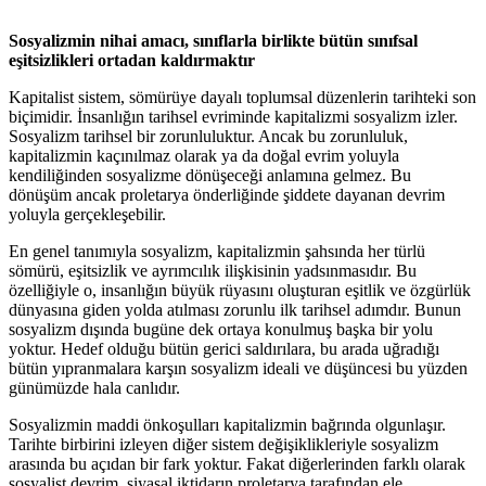
Sosyalizmin nihai amacı, sınıflarla birlikte bütün sınıfsal
eşitsizlikleri ortadan kaldırmaktır
Kapitalist sistem, sömürüye dayalı toplumsal düzenlerin tarihteki son
biçimidir. İnsanlığın tarihsel evriminde kapitalizmi sosyalizm izler.
Sosyalizm tarihsel bir zorunluluktur. Ancak bu zorunluluk,
kapitalizmin kaçınılmaz olarak ya da doğal evrim yoluyla
kendiliğinden sosyalizme dönüşeceği anlamına gelmez. Bu
dönüşüm ancak proletarya önderliğinde şiddete dayanan devrim
yoluyla gerçekleşebilir.
En genel tanımıyla sosyalizm, kapitalizmin şahsında her türlü
sömürü, eşitsizlik ve ayrımcılık ilişkisinin yadsınmasıdır. Bu
özelliğiyle o, insanlığın büyük rüyasını oluşturan eşitlik ve özgürlük
dünyasına giden yolda atılması zorunlu ilk tarihsel adımdır. Bunun
sosyalizm dışında bugüne dek ortaya konulmuş başka bir yolu
yoktur. Hedef olduğu bütün gerici saldırılara, bu arada uğradığı
bütün yıpranmalara karşın sosyalizm ideali ve düşüncesi bu yüzden
günümüzde hala canlıdır.
Sosyalizmin maddi önkoşulları kapitalizmin bağrında olgunlaşır.
Tarihte birbirini izleyen diğer sistem değişiklikleriyle sosyalizm
arasında bu açıdan bir fark yoktur. Fakat diğerlerinden farklı olarak
sosyalist devrim, siyasal iktidarın proletarya tarafından ele