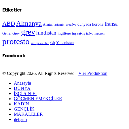
Etiketler
Almanya
ABD
fransa
dünyada korona
Alınteri
arjantin
brezilya
grev
hindistan
Genel Grev
inşaat-iş
ingiltere
macron
italya
protesto
Yunanistan
sarı yelekliler
tikb
Facebook
© Copyright 2026, All Rights Reserved -
Vier Produktion
Anasayfa
DÜNYA
İŞÇİ SINIFI
GÖÇMEN EMEKÇİLER
KADIN
GENÇLİK
MAKALELER
iletişim