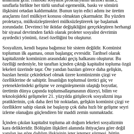
sınıflarla birlikte her türlü sınıfsal egemenlik, baskı ve sömürü
ilişkisini ortadan kaldırmaktır. Bunun tayin edici adımı ise üretim
araçlarını özel mülkiyet konusu olmaktan çıkarmaktır. Bu yüzden
proletarya, mülksüzleştirenleri mülksüzleştirerek işe başlamak
zorundadır. Devrimci bir iktidar değişikliğini gerçekleştiren herhangi
bir siyasal devrimden farklı olarak proleter sosyalist devrimin
ayırdedici yönünü, özsel özelliğini bu oluşturur.
Sosyalizm, kendi başına bağımsız bir sistem değildir. Komünist
toplumun ilk aşaması, onun başlangıç evresidir. Tarihsel olarak
kapitalizmle komünizm arasındaki geçiş halkasını oluşturur. Bu
özelliği nedeniyle, bir taraftan içinden çıktığı kapitalist topluma özgü
lekeleri üzerinde taşır. Öte yandan bazıları görece daha gelişkin,
bazıları henüz çekirdeksel olmak üzere komünizmin çizgi ve
özelliklerine de sahiptir. İnsanlığın toplumsal üretici güç ve
yeteneklerindeki gelişme ve zenginleşmenin ulaştığı boyutlar,
üretimin dünya çapında toplumsallaşmasının düzeyi, bilim ve
teknolojideki gelişmeler 21. yüzyılda girişilecek sosyalizmi inşa
pratiklerinin, çok daha ileri bir noktadan, gelişkin komünist çizgi ve
özelliklere sahip olarak ise başlayıp çok daha hızlı bir gelişme seyri
izleme olanağını güçlendiren bir maddi zemin sunmaktadır.
İçinden çıkılan kapitalist topluma ait doğum lekeleri sosyalizmin
kara delikleridir. Bölüşüm ilişkileri alanında ihtiyaçlara göre değil
yapılan ise göre dağılım ilişkisinin ister istemez sürmesi, bütün