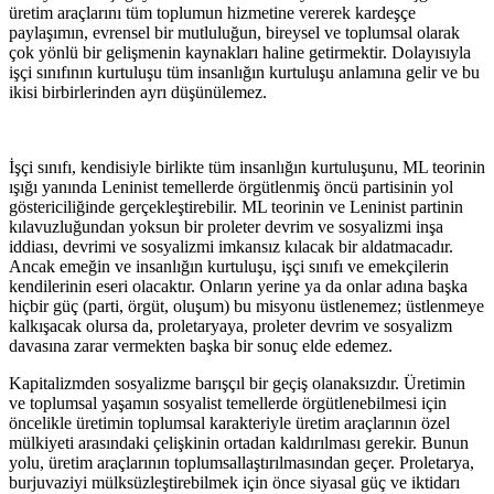
üretim araçlarını tüm toplumun hizmetine vererek kardeşçe
paylaşımın, evrensel bir mutluluğun, bireysel ve toplumsal olarak
çok yönlü bir gelişmenin kaynakları haline getirmektir. Dolayısıyla
işçi sınıfının kurtuluşu tüm insanlığın kurtuluşu anlamına gelir ve bu
ikisi birbirlerinden ayrı düşünülemez.
İşçi sınıfı, kendisiyle birlikte tüm insanlığın kurtuluşunu, ML teorinin
ışığı yanında Leninist temellerde örgütlenmiş öncü partisinin yol
göstericiliğinde gerçekleştirebilir. ML teorinin ve Leninist partinin
kılavuzluğundan yoksun bir proleter devrim ve sosyalizmi inşa
iddiası, devrimi ve sosyalizmi imkansız kılacak bir aldatmacadır.
Ancak emeğin ve insanlığın kurtuluşu, işçi sınıfı ve emekçilerin
kendilerinin eseri olacaktır. Onların yerine ya da onlar adına başka
hiçbir güç (parti, örgüt, oluşum) bu misyonu üstlenemez; üstlenmeye
kalkışacak olursa da, proletaryaya, proleter devrim ve sosyalizm
davasına zarar vermekten başka bir sonuç elde edemez.
Kapitalizmden sosyalizme barışçıl bir geçiş olanaksızdır. Üretimin
ve toplumsal yaşamın sosyalist temellerde örgütlenebilmesi için
öncelikle üretimin toplumsal karakteriyle üretim araçlarının özel
mülkiyeti arasındaki çelişkinin ortadan kaldırılması gerekir. Bunun
yolu, üretim araçlarının toplumsallaştırılmasından geçer. Proletarya,
burjuvaziyi mülksüzleştirebilmek için önce siyasal güç ve iktidarı