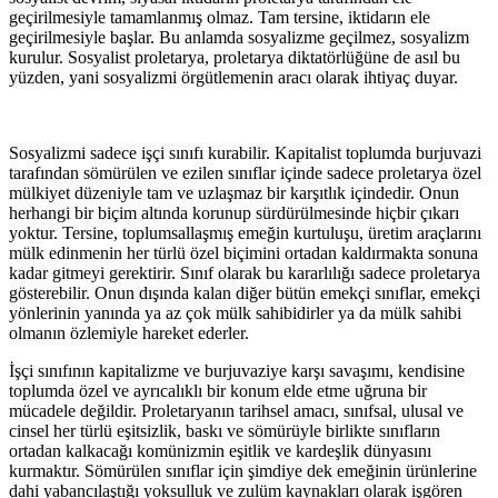
geçirilmesiyle tamamlanmış olmaz. Tam tersine, iktidarın ele
geçirilmesiyle başlar. Bu anlamda sosyalizme geçilmez, sosyalizm
kurulur. Sosyalist proletarya, proletarya diktatörlüğüne de asıl bu
yüzden, yani sosyalizmi örgütlemenin aracı olarak ihtiyaç duyar.
Sosyalizmi sadece işçi sınıfı kurabilir. Kapitalist toplumda burjuvazi
tarafından sömürülen ve ezilen sınıflar içinde sadece proletarya özel
mülkiyet düzeniyle tam ve uzlaşmaz bir karşıtlık içindedir. Onun
herhangi bir biçim altında korunup sürdürülmesinde hiçbir çıkarı
yoktur. Tersine, toplumsallaşmış emeğin kurtuluşu, üretim araçlarını
mülk edinmenin her türlü özel biçimini ortadan kaldırmakta sonuna
kadar gitmeyi gerektirir. Sınıf olarak bu kararlılığı sadece proletarya
gösterebilir. Onun dışında kalan diğer bütün emekçi sınıflar, emekçi
yönlerinin yanında ya az çok mülk sahibidirler ya da mülk sahibi
olmanın özlemiyle hareket ederler.
İşçi sınıfının kapitalizme ve burjuvaziye karşı savaşımı, kendisine
toplumda özel ve ayrıcalıklı bir konum elde etme uğruna bir
mücadele değildir. Proletaryanın tarihsel amacı, sınıfsal, ulusal ve
cinsel her türlü eşitsizlik, baskı ve sömürüyle birlikte sınıfların
ortadan kalkacağı komünizmin eşitlik ve kardeşlik dünyasını
kurmaktır. Sömürülen sınıflar için şimdiye dek emeğinin ürünlerine
dahi yabancılaştığı yoksulluk ve zulüm kaynakları olarak işgören