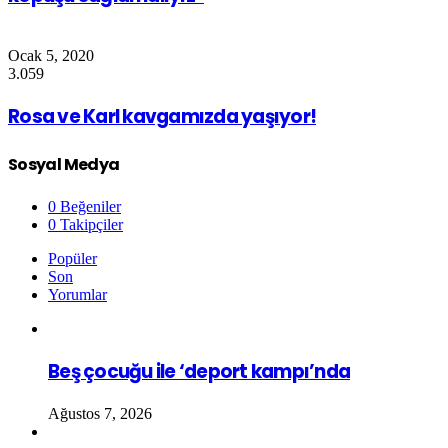
Ocak 5, 2020
3.059
Rosa ve Karl kavgamızda yaşıyor!
Sosyal Medya
0
Beğeniler
0
Takipçiler
Popüler
Son
Yorumlar
Beş çocuğu ile ‘deport kampı’nda
Ağustos 7, 2026