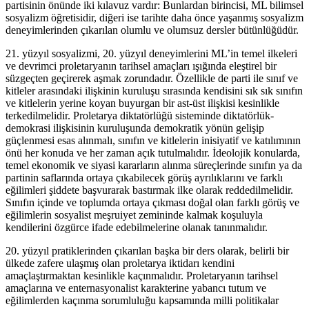
partisinin önünde iki kılavuz vardır: Bunlardan birincisi, ML bilimsel
sosyalizm öğretisidir, diğeri ise tarihte daha önce yaşanmış sosyalizm
deneyimlerinden çıkarılan olumlu ve olumsuz dersler bütünlüğüdür.
21. yüzyıl sosyalizmi, 20. yüzyıl deneyimlerini ML’in temel ilkeleri
ve devrimci proletaryanın tarihsel amaçları ışığında eleştirel bir
süzgeçten geçirerek aşmak zorundadır. Özellikle de parti ile sınıf ve
kitleler arasındaki ilişkinin kuruluşu sırasında kendisini sık sık sınıfın
ve kitlelerin yerine koyan buyurgan bir ast-üst ilişkisi kesinlikle
terkedilmelidir. Proletarya diktatörlüğü sisteminde diktatörlük-
demokrasi ilişkisinin kuruluşunda demokratik yönün gelişip
güçlenmesi esas alınmalı, sınıfın ve kitlelerin inisiyatif ve katılımının
önü her konuda ve her zaman açık tutulmalıdır. İdeolojik konularda,
temel ekonomik ve siyasi kararların alınma süreçlerinde sınıfın ya da
partinin saflarında ortaya çıkabilecek görüş ayrılıklarını ve farklı
eğilimleri şiddete başvurarak bastırmak ilke olarak reddedilmelidir.
Sınıfın içinde ve toplumda ortaya çıkması doğal olan farklı görüş ve
eğilimlerin sosyalist meşruiyet zemininde kalmak koşuluyla
kendilerini özgürce ifade edebilmelerine olanak tanınmalıdır.
20. yüzyıl pratiklerinden çıkarılan başka bir ders olarak, belirli bir
ülkede zafere ulaşmış olan proletarya iktidarı kendini
amaçlaştırmaktan kesinlikle kaçınmalıdır. Proletaryanın tarihsel
amaçlarına ve enternasyonalist karakterine yabancı tutum ve
eğilimlerden kaçınma sorumluluğu kapsamında milli politikalar