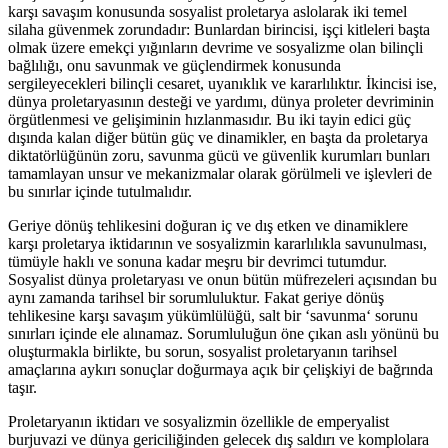
karşı savaşım konusunda sosyalist proletarya aslolarak iki temel
silaha güvenmek zorundadır: Bunlardan birincisi, işçi kitleleri başta
olmak üzere emekçi yığınların devrime ve sosyalizme olan bilinçli
bağlılığı, onu savunmak ve güçlendirmek konusunda
sergileyecekleri bilinçli cesaret, uyanıklık ve kararlılıktır. İkincisi ise,
dünya proletaryasının desteği ve yardımı, dünya proleter devriminin
örgütlenmesi ve gelişiminin hızlanmasıdır. Bu iki tayin edici güç
dışında kalan diğer bütün güç ve dinamikler, en başta da proletarya
diktatörlüğünün zoru, savunma gücü ve güvenlik kurumları bunları
tamamlayan unsur ve mekanizmalar olarak görülmeli ve işlevleri de
bu sınırlar içinde tutulmalıdır.
Geriye dönüş tehlikesini doğuran iç ve dış etken ve dinamiklere
karşı proletarya iktidarının ve sosyalizmin kararlılıkla savunulması,
tümüyle haklı ve sonuna kadar meşru bir devrimci tutumdur.
Sosyalist dünya proletaryası ve onun bütün müfrezeleri açısından bu
aynı zamanda tarihsel bir sorumluluktur. Fakat geriye dönüş
tehlikesine karşı savaşım yükümlülüğü, salt bir ‘savunma‘ sorunu
sınırları içinde ele alınamaz. Sorumluluğun öne çıkan aslı yönünü bu
oluşturmakla birlikte, bu sorun, sosyalist proletaryanın tarihsel
amaçlarına aykırı sonuçlar doğurmaya açık bir çelişkiyi de bağrında
taşır.
Proletaryanın iktidarı ve sosyalizmin özellikle de emperyalist
burjuvazi ve dünya gericiliğinden gelecek dış saldırı ve komplolara