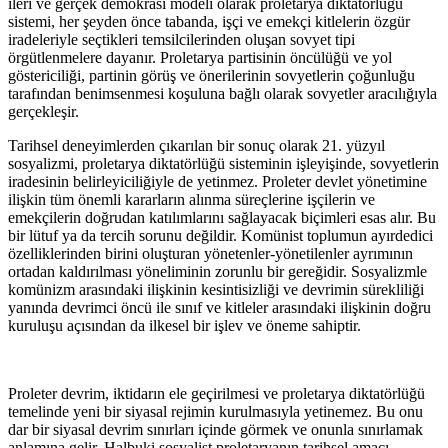
ileri ve gerçek demokrasi modeli olarak proletarya diktatörlüğü
sistemi, her şeyden önce tabanda, işçi ve emekçi kitlelerin özgür
iradeleriyle seçtikleri temsilcilerinden oluşan sovyet tipi
örgütlenmelere dayanır. Proletarya partisinin öncülüğü ve yol
göstericiliği, partinin görüş ve önerilerinin sovyetlerin çoğunluğu
tarafından benimsenmesi koşuluna bağlı olarak sovyetler aracılığıyla
gerçekleşir.
Tarihsel deneyimlerden çıkarılan bir sonuç olarak 21. yüzyıl
sosyalizmi, proletarya diktatörlüğü sisteminin işleyişinde, sovyetlerin
iradesinin belirleyiciliğiyle de yetinmez. Proleter devlet yönetimine
ilişkin tüm önemli kararların alınma süreçlerine işçilerin ve
emekçilerin doğrudan katılımlarını sağlayacak biçimleri esas alır. Bu
bir lütuf ya da tercih sorunu değildir. Komünist toplumun ayırdedici
özelliklerinden birini oluşturan yönetenler-yönetilenler ayrımının
ortadan kaldırılması yöneliminin zorunlu bir gereğidir. Sosyalizmle
komünizm arasındaki ilişkinin kesintisizliği ve devrimin sürekliliği
yanında devrimci öncü ile sınıf ve kitleler arasındaki ilişkinin doğru
kuruluşu açısından da ilkesel bir işlev ve öneme sahiptir.
Proleter devrim, iktidarın ele geçirilmesi ve proletarya diktatörlüğü
temelinde yeni bir siyasal rejimin kurulmasıyla yetinemez. Bu onu
dar bir siyasal devrim sınırları içinde görmek ve onunla sınırlamak
anlamına gelir. Halbuki sosyalist proletaryanın tarihsel amacı,