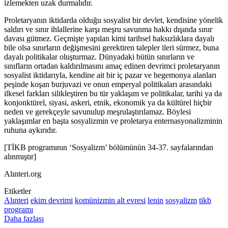
izlemekten uzak durmalıdır.
Proletaryanın iktidarda olduğu sosyalist bir devlet, kendisine yönelik
saldırı ve sınır ihlallerine karşı meşru savunma hakkı dışında sınır
davası gütmez. Geçmişte yapılan kimi tarihsel haksızlıklara dayalı
bile olsa sınırların değişmesini gerektiren talepler ileri sürmez, buna
dayalı politikalar oluşturmaz. Dünyadaki bütün sınırların ve
sınıfların ortadan kaldırılmasını amaç edinen devrimci proletaryanın
sosyalist iktidarıyla, kendine ait bir iç pazar ve hegemonya alanları
peşinde koşan burjuvazi ve onun emperyal politikaları arasındaki
ilkesel farkları silikleştiren bu tür yaklaşım ve politikalar, tarihi ya da
konjonktürel, siyasi, askeri, etnik, ekonomik ya da kültürel hiçbir
neden ve gerekçeyle savunulup meşrulaştırılamaz. Böylesi
yaklaşımlar en başta sosyalizmin ve proletarya enternasyonalizminin
ruhuna aykırıdır.
[TİKB programının ‘Sosyalizm’ bölümünün 34-37. sayfalarından
alınmıştır]
Alınteri.org
Etiketler
Alınteri
ekim devrimi
komünizmin alt evresi
lenin
sosyalizm
tikb
programı
Daha fazlası