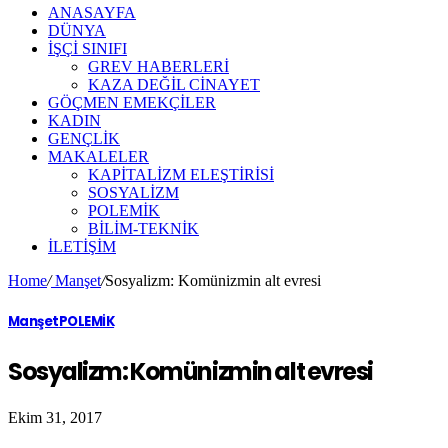
ANASAYFA
DÜNYA
İŞÇİ SINIFI
GREV HABERLERİ
KAZA DEĞİL CİNAYET
GÖÇMEN EMEKÇİLER
KADIN
GENÇLİK
MAKALELER
KAPİTALİZM ELEŞTİRİSİ
SOSYALİZM
POLEMİK
BİLİM-TEKNİK
ILETIŞIM
Home
/
Manşet
/
Sosyalizm: Komünizmin alt evresi
Manşet
POLEMİK
Sosyalizm: Komünizmin alt evresi
Ekim 31, 2017