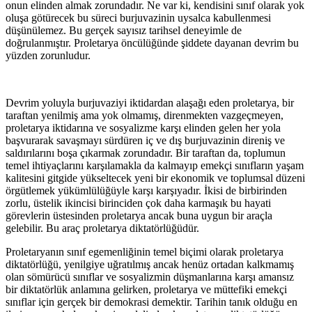
onun elinden almak zorundadır. Ne var ki, kendisini sınıf olarak yok
oluşa götürecek bu süreci burjuvazinin uysalca kabullenmesi
düşünülemez. Bu gerçek sayısız tarihsel deneyimle de
doğrulanmıştır. Proletarya öncülüğünde şiddete dayanan devrim bu
yüzden zorunludur.
Devrim yoluyla burjuvaziyi iktidardan alaşağı eden proletarya, bir
taraftan yenilmiş ama yok olmamış, direnmekten vazgeçmeyen,
proletarya iktidarına ve sosyalizme karşı elinden gelen her yola
başvurarak savaşmayı sürdüren iç ve dış burjuvazinin direniş ve
saldırılarını boşa çıkarmak zorundadır. Bir taraftan da, toplumun
temel ihtiyaçlarını karşılamakla da kalmayıp emekçi sınıfların yaşam
kalitesini gitgide yükseltecek yeni bir ekonomik ve toplumsal düzeni
örgütlemek yükümlülüğüyle karşı karşıyadır. İkisi de birbirinden
zorlu, üstelik ikincisi birinciden çok daha karmaşık bu hayati
görevlerin üstesinden proletarya ancak buna uygun bir araçla
gelebilir. Bu araç proletarya diktatörlüğüdür.
Proletaryanın sınıf egemenliğinin temel biçimi olarak proletarya
diktatörlüğü, yenilgiye uğratılmış ancak henüz ortadan kalkmamış
olan sömürücü sınıflar ve sosyalizmin düşmanlarına karşı amansız
bir diktatörlük anlamına gelirken, proletarya ve müttefiki emekçi
sınıflar için gerçek bir demokrasi demektir. Tarihin tanık olduğu en