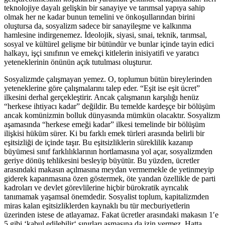
teknolojiye dayalı gelişkin bir sanayiye ve tarımsal yapıya sahip
olmak her ne kadar bunun temelini ve önkoşullarından birini
oluştursa da, sosyalizm sadece bir sanayileşme ve kalkınma
hamlesine indirgenemez. İdeolojik, siyasi, sınai, teknik, tarımsal,
sosyal ve kültürel gelişme bir bütündür ve bunlar içinde tayin edici
halkayı, işçi sınıfının ve emekçi kitlelerin inisiyatifi ve yaratıcı
yeteneklerinin önünün açık tutulması oluşturur.
Sosyalizmde çalışmayan yemez. O, toplumun bütün bireylerinden
yeteneklerine göre çalışmalarını talep eder. “Eşit ise eşit ücret”
ilkesini derhal gerçekleştirir. Ancak çalışmanın karşılığı henüz
“herkese ihtiyacı kadar” değildir. Bu temelde kardeşçe bir bölüşüm
ancak komünizmin bolluk dünyasında mümkün olacaktır. Sosyalizm
aşamasında “herkese emeği kadar” ilkesi temelinde bir bölüşüm
ilişkisi hüküm sürer. Ki bu farklı emek türleri arasında belirli bir
eşitsizliği de içinde taşır. Bu eşitsizliklerin süreklilik kazanıp
büyümesi sınıf farklılıklarının hortlamasına yol açar, sosyalizmden
geriye dönüş tehlikesini besleyip büyütür. Bu yüzden, ücretler
arasındaki makasın açılmasına meydan vermemekle de yetinmeyip
giderek kapanmasına özen göstermek, öte yandan özellikle de parti
kadroları ve devlet görevlilerine hiçbir bürokratik ayrıcalık
tanımamak yaşamsal önemdedir. Sosyalist toplum, kapitalizmden
miras kalan eşitsizliklerden kaynaklı bu tür mecburiyetlerin
üzerinden istese de atlayamaz. Fakat ücretler arasındaki makasın 1′e
5 gibi ‘kabul edilebilir‘ sınırları aşmasına da izin vermez. Hatta